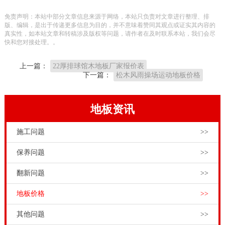
木地板比较熟悉，比较而言，篮球木地板减震、反弹能
免责声明：本站中部分文章信息来源于网络，本站只负责对文章进行整理、排
力要好于其他材料的地板，篮球场建设对
实木运动地板
版、编辑，是出于传递更多信息为目的，并不意味着赞同其观点或证实其内容的
真实性，如本站文章和转稿涉及版权等问题，请作者在及时联系本站，我们会尽
的质量特别重要，由于体育木地板生产厂家多的数不胜
快和您对接处理。。
数，而且产品质量参差不齐，价格也就有所不同。大家
上一篇：
22厚排球馆木地板厂家报价表
应该根据自己篮球场馆的实际参数，来选购性价比较高
下一篇：
松木风雨操场运动地板价格
的篮球场木地板厂家和产品。硬木企口风雨操场地板造
价，13716001635体育木地板采购，不要找中间商，也
地板资讯
不要找外国体育木地板品牌的代理商，而要选择我国自
施工问题
>>
己的品牌运动木地板厂家。现在体育运动木地板市场上
厂家众多，相比其他厂家，国产品牌体育运动木地板厂
保养问题
>>
家的优势在哪里呢？国产品牌运动木地板厂家有自己的
翻新问题
>>
原木基地，集研发、生产、销售、运输、安装、维护、
地板价格
>>
翻新、售后为一体，服务专业，性价比高。
其他问题
>>