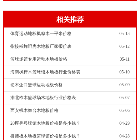
相关推荐
体育运动地板枫桦木一平米价格
05-13
指接板舞蹈房木地板厂家报价表
05-12
运动木地板采购成本较高。运动木地板使用时间越久，
篮球场馆专用运动木地板价格
05-11
其使用价值越高。运动员在运动过程中难免会给木地板
海南枫桦木篮球馆木地板行业价格表
05-10
留下印迹或者造成损坏，而品牌体育地板品牌根据这一
硬木企口篮球运动地板价格
05-09
情况，提高了地板对于各类型活动的承载能力，减少磨
损和使用痕迹的发生，大大延长了地板的使用寿命。欧
湖北柞木篮球场木地板行业价格表
05-07
氏地板-硬木企口风雨操场地板造价，质量万里行，万里
西安枫木舞台木地板价格
05-06
无假货。在中国体育运动木地板市场，如何评判体育运
20厚乒乓球馆木地板价格是多少钱？
04-29
动木地板的专业质量呢？这就是德国标准。德国标准是
拼接板木地板篮球馆价格是多少钱？
04-28
体育运动木地板行业都认可的检测标准。根据检测标