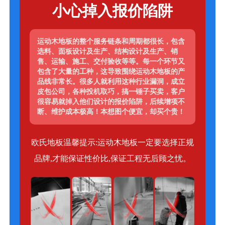
小心掉入报价陷阱
运动木地板的整个服务链条和周期都很长，包含
选料、面板设计及生产、结构设计及生产、销
售、运输、施工、交付验收等等。每一个环节又
包含了大量的工种，这导致围绕运动木地板的产
品线非常长。很多人就利用这种行业漏洞，成立
皮包公司，各种投机取巧，搞一锤子买卖，客户
很容易就掉入他们设计的报价陷阱，后续增项不
断、维护成本极高！本想图个便宜，却买个贵！
欧氏地板温馨提示:运动木地板一定要选择正规
品牌,才能保证性价比,保证工程无后顾之忧。