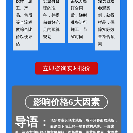
设计、施
资金有合
案双方签
免费就近
工、产
理的准
订合同
参观案
品、售后
备，并提
后，随时
例，获得
等全流程
前做好充
准备进行
样品，保
做综合比
足的预算
施工，节
障实际效
价以便评
规划
省时间
果符合预
估
期
立即咨询实时报价
影响价格6大因素
导语：
说到专业运动木地板，就不只是面层地板，
而是自下而上的一整套结构系统。一般来
说，运动木地板的价格主要包括：面板费用、承载板费用、龙骨费