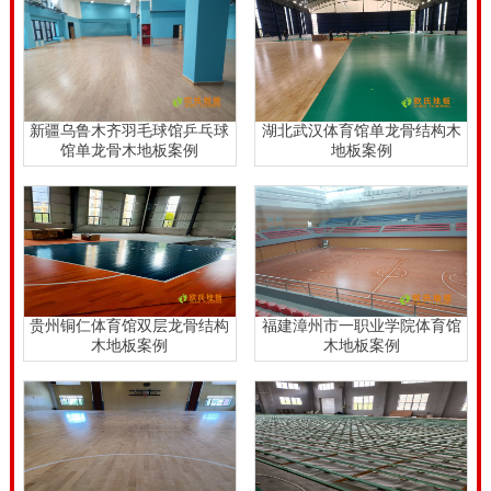
爆起来了，广泛地受到各个学校及其他单位的喜爱。原
因无它，容易施工，无污染。可是在专业性能方面，塑
胶篮球地板和实木运动地板还是没法相比的。实木篮球
地板脚感好，有弹力，能有效吸震，能保护运动人员的
新疆乌鲁木齐羽毛球馆乒乓球
湖北武汉体育馆单龙骨结构木
馆单龙骨木地板案例
地板案例
人身安全，还能提升篮球运动体验度。
贵州铜仁体育馆双层龙骨结构
福建漳州市一职业学院体育馆
木地板案例
木地板案例