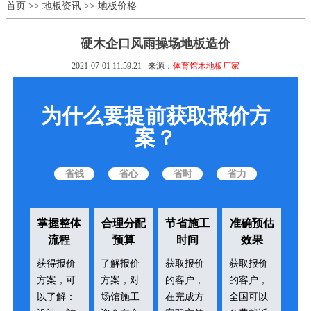
首页
>>
地板资讯
>>
地板价格
硬木企口风雨操场地板造价
2021-07-01 11:59:21
来源：
体育馆木地板厂家
为什么要提前获取报价方
案？
省钱
省心
省时
省力
掌握整体
合理分配
节省施工
准确预估
流程
预算
时间
效果
获得报价
了解报价
获取报价
获取报价
方案，可
方案，对
的客户，
的客户，
以了解：
场馆施工
在完成方
全国可以