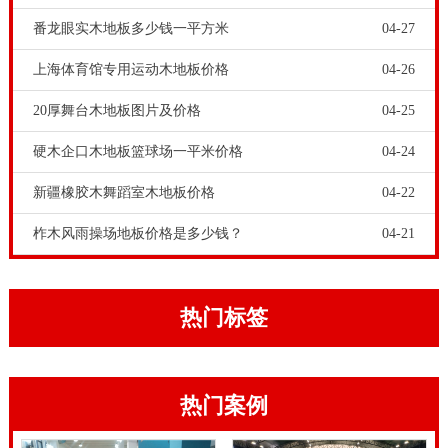
准，一个完工后的木地板体育运动场地应达到“三大功
番龙眼实木地板多少钱一平方米
04-27
能，六项指标。”
上海体育馆专用运动木地板价格
04-26
体育场馆工程商和甲方朋友，考察运动木地板企业，先
20厚舞台木地板图片及价格
04-25
看其生产的运动木地板产品，有没有德国标准。然后再
考察运动木地板企业，有没有安装和售后服务。真正的
硬木企口木地板篮球场一平米价格
04-24
运动木地板企业，都是一站式服务，用工匠精神为广大
新疆橡胶木舞蹈室木地板价格
04-22
体育场馆工程商和甲方提供各类运动木地板,运动实木地
柞木风雨操场地板价格是多少钱？
04-21
板,篮球木地板、舞台木地板等等。炎炎夏日难挡人们的
运动热情。经常看到篮球场馆人声鼎沸，激情四射。可
是一旦篮球运动木地板变形或损坏，篮球运动员和爱好
热门标签
者们则即刻身陷危险之中。一个室内篮球场馆，铺装专
业的篮球木地板是多么地重要。硬木企口风雨操场地板
热门案例
造价。
硬木企口风雨操场地板造价，塑胶篮球场这些年逐渐火