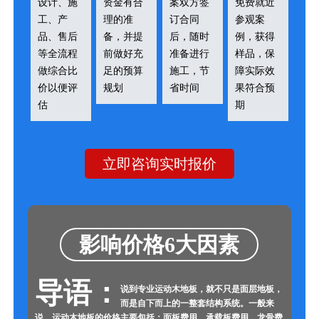
设计、施
资金有合
案双方签
免费就近
工、产
理的准
订合同
参观案
品、售后
备，并提
后，随时
例，获得
等全流程
前做好充
准备进行
样品，保
做综合比
足的预算
施工，节
障实际效
价以便评
规划
省时间
果符合预
估
期
立即咨询实时报价
影响价格6大因素
导语：
说到专业运动木地板，就不只是面层地板，
而是自下而上的一整套结构系统。一般来
说，运动木地板的价格主要包括：面板费用、承载板费用、龙骨费