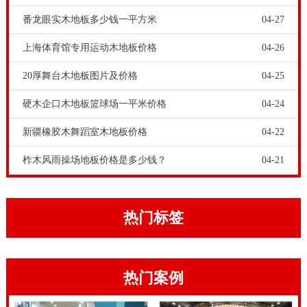
板品牌-上海体育馆专用运动木地板价格，运动场馆工程
番龙眼实木地板多少钱一平方米
04-27
项目商和招标方盆友，在购置体育文化木地板的情况
上海体育馆专用运动木地板价格
04-26
下，不仅要考虑到体育文化木地板的技术专业品质和价
20厚舞台木地板图片及价格
04-25
钱，还需要考虑到体育文化木地板的铺设和售后水准。
怎样确保体育文化木地板的取得成功铺设，前提条件便
硬木企口木地板篮球场一平米价格
04-24
是挑选一家技术专业的健身运动木地板生产厂家，在明
新疆橡胶木舞蹈室木地板价格
04-22
确购买其商品的情况下，详尽资询体育文化木地板的专
柞木风雨操场地板价格是多少钱？
04-21
业技能，怎样铺设，及其售后的內容，这种都需要写在
彼此的合同书中。
实木运动地板应有基面板,基面板使用大芯板。地板铺装
热门标签
完成后,先用刨子将表面刨平刨光,将地板表面清扫干净
后涂刷地板漆,进行抛光处理。木地板运到施工安装现场
热门案例
后,应拆包在室内存放一个星期以上,使实木运动地板与
体育场馆室内温度、湿度相适应后才能使用。健身运动