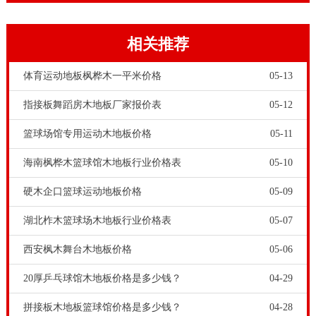
上漆后不能立马投入使用，要等48小时风干后，体育场
木地板性能稳定后，才可以正式使用。
相关推荐
体育运动地板枫桦木一平米价格
05-13
指接板舞蹈房木地板厂家报价表
05-12
篮球场馆专用运动木地板价格
05-11
海南枫桦木篮球馆木地板行业价格表
05-10
硬木企口篮球运动地板价格
05-09
水泥和沥青或其他场地虽说比较经济，但却容易出现伤
害事故，也无法让球员充分发挥实力。
实木运动地板
能
湖北柞木篮球场木地板行业价格表
05-07
有效地抗震，减少震动，隔音；实木运动地板能减少运
西安枫木舞台木地板价格
05-06
动员在地板上因弹跳所带来的震伤。具有运动、保护、
20厚乒乓球馆木地板价格是多少钱？
04-29
技术三大功能。此外，实木地板还拥有良好的环境适应
拼接板木地板篮球馆价格是多少钱？
04-28
性，外观亮丽、耐用、维护简单方便的特点。舞台木地