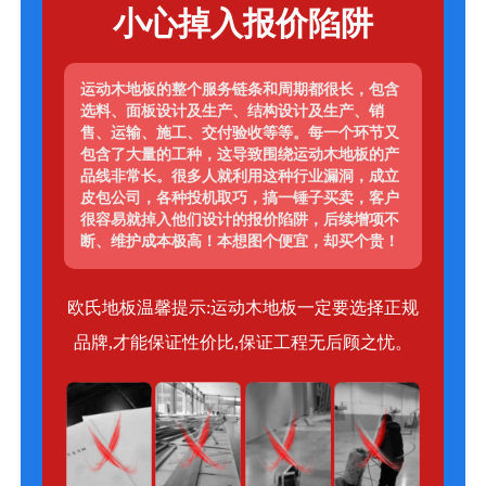
小心掉入报价陷阱
运动木地板的整个服务链条和周期都很长，包含
选料、面板设计及生产、结构设计及生产、销
售、运输、施工、交付验收等等。每一个环节又
包含了大量的工种，这导致围绕运动木地板的产
品线非常长。很多人就利用这种行业漏洞，成立
皮包公司，各种投机取巧，搞一锤子买卖，客户
很容易就掉入他们设计的报价陷阱，后续增项不
断、维护成本极高！本想图个便宜，却买个贵！
欧氏地板温馨提示:运动木地板一定要选择正规
品牌,才能保证性价比,保证工程无后顾之忧。