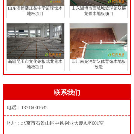
不仅会造成财产损失，也会危害篮球场地木地板铺设施
山东淄博潘庄某中学篮球馆木
山东淄博市西域城篮球馆双层
地板项目
龙骨木地板项目
工期。
新疆昆玉市文化馆板式龙骨木
四川南充消防队体育馆木地板
地板项目
改造
联系我们
电话：13716001635
地址：北京市石景山区中铁创业大厦A座601室