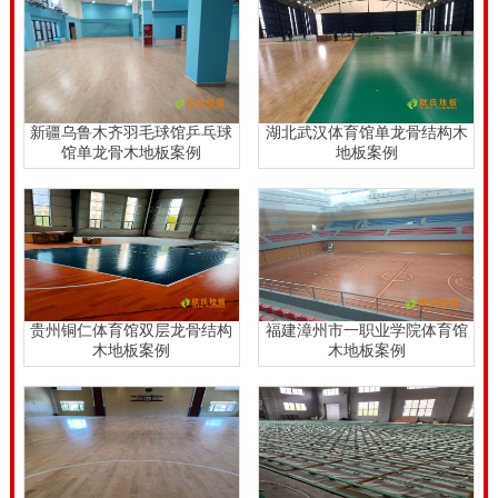
木地板技术工程师，为我们讲解下技术专业体育竞赛木
地板的构造內容，基本上龙骨构造有电脑主板，防潮
膜，毛木地板，木龙骨层，减振垫这些。健身运动木地
板铺设，一定要先搞好运动场馆铺设路面的准备工作。
新疆乌鲁木齐羽毛球馆乒乓球
湖北武汉体育馆单龙骨结构木
馆单龙骨木地板案例
地板案例
例如铺设地坪找平及清除当场以后铺设。健身运动木地
板上龙骨、下龙骨安裝时要留意边龙骨端上龙骨与橡胶
板木、墙面及邻近龙骨的部位，左右龙骨与墙面应该有
一定空隙符合规定；上海体育馆专用运动木地板价格。
上海体育馆专用运动木地板价格，篮球场地木地板铺设
贵州铜仁体育馆双层龙骨结构
福建漳州市一职业学院体育馆
计划方案的制定规定，便是科学研究和准确。要把篮球
木地板案例
木地板案例
场地木地板铺设和全部篮球场地馆工程建筑相融洽。所
以说篮球场地木地板铺设计划方案一旦明确，就无法随
便变更。假如篮球场地木地板铺设工程项目，发生因篮
球场木地板变更设计方案和变更工程施工方案阶情况，