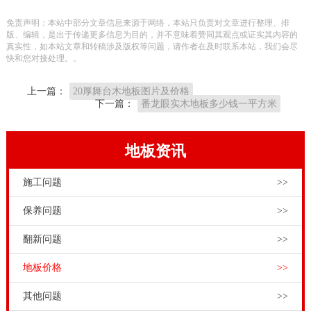
铺设品质工程验收。在其中包含体育文化木地板上漆工
免责声明：本站中部分文章信息来源于网络，本站只负责对文章进行整理、排
程验收，对于此事必须保证木地板上漆以后其颜色明
版、编辑，是出于传递更多信息为目的，并不意味着赞同其观点或证实其内容的
真实性，如本站文章和转稿涉及版权等问题，请作者在及时联系本站，我们会尽
亮、木质纹理清楚，远观其色调相一致。往后面运动场
快和您对接处理。。
馆工作员，还得对体育文化木地板必须开展上漆维护保
上一篇：
20厚舞台木地板图片及价格
养和维护保养。
下一篇：
番龙眼实木地板多少钱一平方米
强化木地板不可以翻修，由于强化木地板表层有一层耐
磨损层（三氧化二铝）较薄,翻修时一定使其耐磨损层损
地板资讯
伤,会进一步加快木地板脆化。仅有表面薄厚做到或超过
施工问题
>>
4mm的实木地板、复合实木地板木地板和竹木地板才可
以开展翻修。上海体育馆专用运动木地板价格，
体育木
保养问题
>>
地板安装
条件，就是体育场馆的水电等基础设施要完
翻新问题
>>
备；体育场馆建筑工程其它工程基本完工，把体育木地
地板价格
>>
板安装放在工程收尾，尽量避免交叉施工。体育木地板
面层安装完毕之后，尽快进行打磨、上漆。体育木地板
其他问题
>>