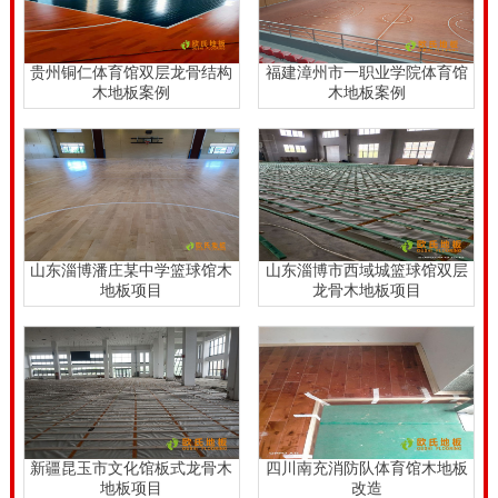
贵州铜仁体育馆双层龙骨结构
福建漳州市一职业学院体育馆
木地板案例
木地板案例
山东淄博潘庄某中学篮球馆木
山东淄博市西域城篮球馆双层
地板项目
龙骨木地板项目
新疆昆玉市文化馆板式龙骨木
四川南充消防队体育馆木地板
地板项目
改造