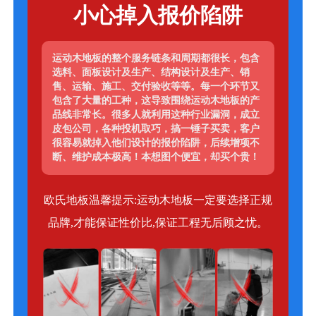
小心掉入报价陷阱
运动木地板的整个服务链条和周期都很长，包含
选料、面板设计及生产、结构设计及生产、销
售、运输、施工、交付验收等等。每一个环节又
包含了大量的工种，这导致围绕运动木地板的产
品线非常长。很多人就利用这种行业漏洞，成立
皮包公司，各种投机取巧，搞一锤子买卖，客户
很容易就掉入他们设计的报价陷阱，后续增项不
断、维护成本极高！本想图个便宜，却买个贵！
欧氏地板温馨提示:运动木地板一定要选择正规
品牌,才能保证性价比,保证工程无后顾之忧。