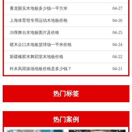
板品牌-22厚排球馆木地板厂家报价表，篮球场木地板采
番龙眼实木地板多少钱一平方米
04-27
购的时候，要检测其含水率是否均衡。篮球木地板的木
上海体育馆专用运动木地板价格
04-26
材特性是,气候干燥,木材内部水分释出;气候潮湿,木材会
20厚舞台木地板图片及价格
04-25
吸收空气中水分.木地板吸收和释放水分,把室内空气湿
度调节到人体*为舒适的水平。
硬木企口木地板篮球场一平米价格
04-24
我国专业运动木地板厂家以客户利益为中心，树立自己
新疆橡胶木舞蹈室木地板价格
04-22
企业的运动木地板品牌形象。专业体育运动木地板在生
柞木风雨操场地板价格是多少钱？
04-21
产加工处理过程中，会严格按要求控制运动木地板中的
含水率。体育馆木地板的材料处理防腐主要是对离地面
的材料进行防腐处理，也就是材料中加入防腐剂，专业
热门标签
防腐剂除了具有防因潮而腐烂，还能防白蚁等虫蛀。体
育场馆工程商和甲方要擦亮眼睛，选择像品牌体育运动
热门案例
木地板这样的厂家，历史悠久，品牌度高，更重要的是
自己生产的运动木地板，自己来安装施工，还有完善的