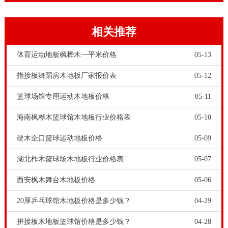
传，甚至直接在体育运动木地板和龙骨安装上偷工减
料，为体育场馆和工程商造成很大损失。我国的品牌运
相关推荐
动木地板厂家，因为有品牌信誉，值得信赖。
体育运动地板枫桦木一平米价格
05-13
指接板舞蹈房木地板厂家报价表
05-12
篮球场馆专用运动木地板价格
05-11
海南枫桦木篮球馆木地板行业价格表
05-10
硬木企口篮球运动地板价格
05-09
实木运动地板
的优点很多，耐潮、耐磨损，不易胶接，
湖北柞木篮球场木地板行业价格表
05-07
着色性能良好。实木运动地板的原材料有枫木，枫桦
西安枫木舞台木地板价格
05-06
木，柞木，松木，橡胶木等多种，适用于各种专业篮球
20厚乒乓球馆木地板价格是多少钱？
04-29
比赛场地、专业排球场地、专业羽毛球场、壁球馆、大
拼接板木地板篮球馆价格是多少钱？
04-28
型表演舞台场地、乒乓球场等室内体育场馆。舞台木地