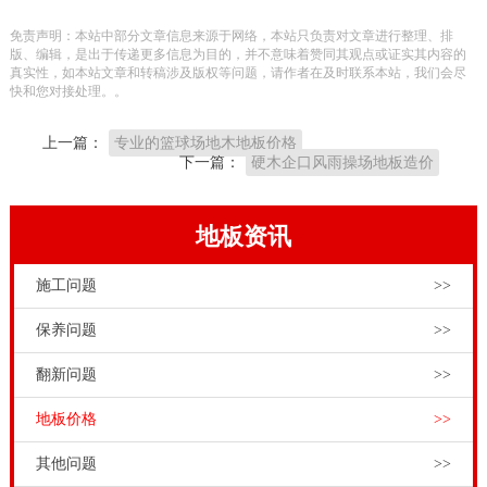
踪迹。主要原因还是专业体育木地板要求有运动、保护
免责声明：本站中部分文章信息来源于网络，本站只负责对文章进行整理、排
和技术三大功能，这对生产技术要求很高，一般的木地
版、编辑，是出于传递更多信息为目的，并不意味着赞同其观点或证实其内容的
真实性，如本站文章和转稿涉及版权等问题，请作者在及时联系本站，我们会尽
板企业没有这个生产工艺。只有专业生产运动木地板的
快和您对接处理。。
厂家，才术业有专攻。大家采购运动木地板产品，就得
上一篇：
专业的篮球场地木地板价格
找专业运动木地板厂家。
下一篇：
硬木企口风雨操场地板造价
双层龙骨结构
系统是将龙骨结构系统进行大胆升级，双
层的弹性龙骨采用保证了结构的高稳定性，让龙骨相互
地板资讯
作用，提供充足的弹性，让场地的运动专业性上升了一
施工问题
>>
个层次，国内体育场馆使用普遍。我国室内篮球场馆，
面板材料多是枫木A，铺装结构多是双层龙骨结构系
保养问题
>>
统。22厚排球馆木地板厂家报价表，13716001635体育
翻新问题
>>
场馆工程商和甲方朋友可根据自己的需要，选择有实
地板价格
>>
力、有口碑的品牌体育运动木地板。现在社会上的一些
体育运动木地板不法商家，为了商业利益，进行虚假宣
其他问题
>>