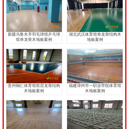
售后服务系统，让体育场馆工程商和甲方再无后顾之
忧。22厚排球馆木地板厂家报价表。
22厚排球馆木地板厂家报价表，篮球运动是世人非常喜
爱的一项重要运动，从创立到今天已经一百多年历史。
新疆乌鲁木齐羽毛球馆乒乓球
湖北武汉体育馆单龙骨结构木
馆单龙骨木地板案例
地板案例
一百多年前的篮球场馆和运动规则并不是今天的样子，
而是经过了漫长的进化。当然随着篮球运动科技的发展
进步，如今的室内篮球场馆，布局科学，环境优雅。在
灯光，看台，篮球架，地面铺装方面都达到了更高水
平。
贵州铜仁体育馆双层龙骨结构
福建漳州市一职业学院体育馆
木地板案例
木地板案例