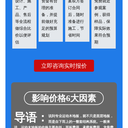
设计、施
资金有合
案双方签
免费就近
工、产
理的准
订合同
参观案
品、售后
备，并提
后，随时
例，获得
等全流程
前做好充
准备进行
样品，保
做综合比
足的预算
施工，节
障实际效
价以便评
规划
省时间
果符合预
估
期
立即咨询实时报价
影响价格6大因素
导语：
说到专业运动木地板，就不只是面层地板，
而是自下而上的一整套结构系统。一般来
说，运动木地板的价格主要包括：面板费用、承载板费用、龙骨费