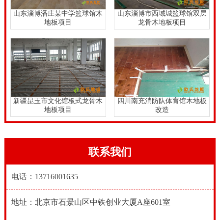
经济条件来选择。硬木企口实木运动地板一平米**。
山东淄博潘庄某中学篮球馆木
山东淄博市西域城篮球馆双层
地板项目
龙骨木地板项目
硬木企口实木运动地板一平米**，品牌运动木地板厂**
生产的舞台木地板取材自中**东北和俄罗斯原始森林自
建的原木储备基地。我****产的舞台木地板铺装了****
大剧院、北京舞蹈学院、**艺术学院、****大学舞蹈学
院、遵义市新浦大剧院、宁夏银川试验中学、吉林白城
新疆昆玉市文化馆板式龙骨木
四川南充消防队体育馆木地板
通榆县文化馆等等舞台和剧场。
地板项目
改造
联系我们
电话：13716001635
地址：北京市石景山区中铁创业大厦A座601室