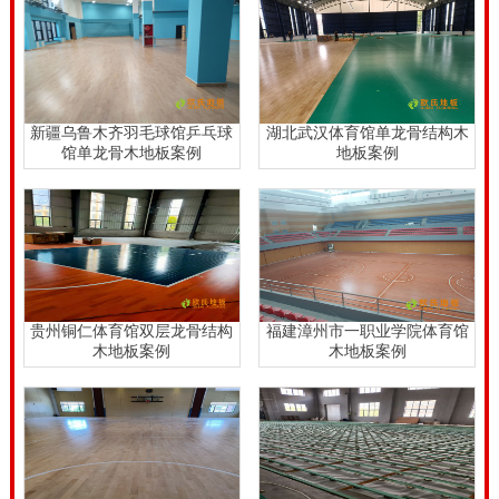
弹性橡胶垫片，以提高*率。
根据体育馆的级别、用途和造价成本，体育木地板分为
竞技、训练、教学和健身等用途。随着各类体育运动的
发展，运动地板的概念已经从单一的铺地材料;提升到功
新疆乌鲁木齐羽毛球馆乒乓球
湖北武汉体育馆单龙骨结构木
馆单龙骨木地板案例
地板案例
能完善的运动地板系统，满足体育运动动态的要求的变
型、震动、冲击力的吸收、球的反弹、防滑、防涩等性
能的同时也要考虑到场地美观和耐用度等方面。欧氏木
业运动地板对保障运动**，提高运动成绩和运动乐趣有
了**进一步探索与实践。运动木地板不比其它运动地板
贵州铜仁体育馆双层龙骨结构
福建漳州市一职业学院体育馆
差，它的表层采用特殊的高科技TPU处理，所以对外界
木地板案例
木地板案例
污染有排除能力,即使表面有污渍,也只需要用干净拖
把、清水刷洗即可。要是**脏污的话，**用中性清洗剂
清洗，也很方便的，不用担心会留下痕迹。运动木地板
**其实也不算贵，关键看你选哪种的，建议根据自己的