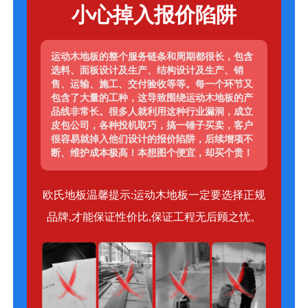
小心掉入报价陷阱
运动木地板的整个服务链条和周期都很长，包含
选料、面板设计及生产、结构设计及生产、销
售、运输、施工、交付验收等等。每一个环节又
包含了大量的工种，这导致围绕运动木地板的产
品线非常长。很多人就利用这种行业漏洞，成立
皮包公司，各种投机取巧，搞一锤子买卖，客户
很容易就掉入他们设计的报价陷阱，后续增项不
断、维护成本极高！本想图个便宜，却买个贵！
欧氏地板温馨提示:运动木地板一定要选择正规
品牌,才能保证性价比,保证工程无后顾之忧。