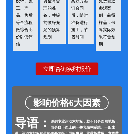
设计、施
资金有合
案双方签
免费就近
工、产
理的准
订合同
参观案
品、售后
备，并提
后，随时
例，获得
等全流程
前做好充
准备进行
样品，保
做综合比
足的预算
施工，节
障实际效
价以便评
规划
省时间
果符合预
估
期
立即咨询实时报价
影响价格6大因素
导语：
说到专业运动木地板，就不只是面层地板，
而是自下而上的一整套结构系统。一般来
说，运动木地板的价格主要包括：面板费用、承载板费用、龙骨费