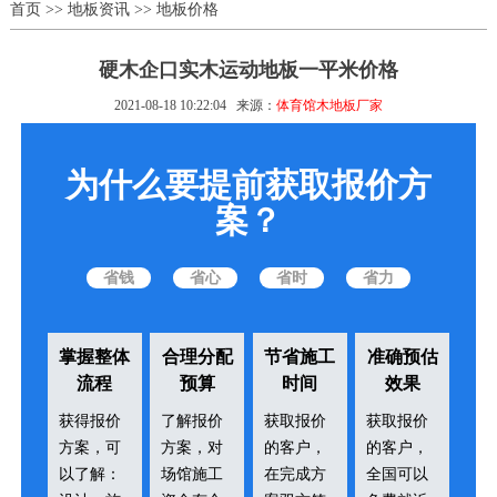
首页
>>
地板资讯
>>
地板价格
硬木企口实木运动地板一平米价格
2021-08-18 10:22:04
来源：
体育馆木地板厂家
为什么要提前获取报价方
案？
省钱
省心
省时
省力
掌握整体
合理分配
节省施工
准确预估
流程
预算
时间
效果
获得报价
了解报价
获取报价
获取报价
方案，可
方案，对
的客户，
的客户，
以了解：
场馆施工
在完成方
全国可以