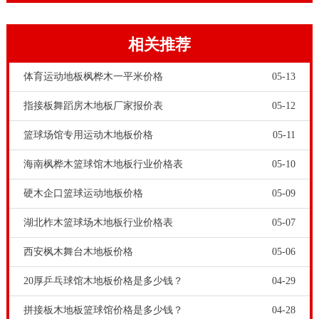
沾染的污渍进行处理。一般情况下每周进行一次清洁工
作即可，运动地板使用频繁清洁周期可适当缩短。
相关推荐
体育运动地板枫桦木一平米价格
05-13
指接板舞蹈房木地板厂家报价表
05-12
篮球场馆专用运动木地板价格
05-11
海南枫桦木篮球馆木地板行业价格表
05-10
硬木企口篮球运动地板价格
05-09
拼装运动木地板的主要原材料也是实木。实木我们知道
怕受潮。所以拼装运动木地板铺装和养护，都要考察温
湖北柞木篮球场木地板行业价格表
05-07
度和湿度。拼装实木地板过松或过紧随着环境温度、湿
西安枫木舞台木地板价格
05-06
度的变化，实木运动地板会出现膨胀、收缩。所以在铺
20厚乒乓球馆木地板价格是多少钱？
04-29
装实木运动地板时，要根据使用场所的环境温度、湿度
拼接板木地板篮球馆价格是多少钱？
04-28
的高低来合理安排木地板的拼装松紧度。篮球木地板**-