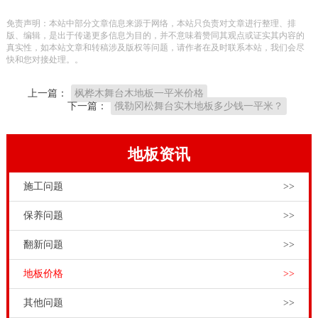
运动木地板安装完成进行验收，需要检查运动木地板表
免责声明：本站中部分文章信息来源于网络，本站只负责对文章进行整理、排
面是否平整光滑，是否有划痕，因为施工之中难免会对
版、编辑，是出于传递更多信息为目的，并不意味着赞同其观点或证实其内容的
真实性，如本站文章和转稿涉及版权等问题，请作者在及时联系本站，我们会尽
运动木地板表面造成划痕，对于此方面，可以进行修复
快和您对接处理。。
的需要及时修复，如果不能则需要重新铺装。
上一篇：
枫桦木舞台木地板一平米价格
木地板发黑发霉除了湿气*主要的原因**是霉菌了，霉
下一篇：
俄勒冈松舞台实木地板多少钱一平米？
菌可能不是木地板自带的，空气中的霉菌也会附着到地
板上，在达到适合它生长的湿度后**会大量的滋生。所
地板资讯
以在平时及时的**除霉也是很重要的，可以使用温和的
施工问题
>>
**液稀释过后清理地板，需要注意阴阳角和脚踢线要仔
细清理，一般发霉都是从墙角墙根出衍生出来的。硬木
保养问题
>>
企口实木运动地板一平米**，体育场馆木地板做好保
翻新问题
>>
养，能**提高使用寿命。
体育木地板清洁
是重要内容。
地板价格
>>
体育木地板清洁包括日常清洁和定期**清洁。体育木地
板定期清洁是对运动木地板使用过程中，运动地板表面
其他问题
>>