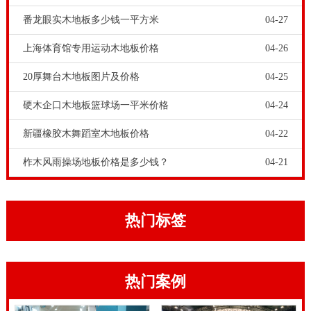
硬木企口实木运动地板一平米**，变形量是轻微的。因
番龙眼实木地板多少钱一平方米
04-27
此，这种伸缩接头通常留。安装时枫篮球场实木体育馆
上海体育馆专用运动木地板价格
04-26
木地板的实木体育馆木地板。弹性垫：指上下龙骨之间
20厚舞台木地板图片及价格
04-25
的弹性垫，解决了地板的声音的问题，而运动性能**
好。木龙骨是不防潮：人们通常认为的防潮垫铺设，但
硬木企口木地板篮球场一平米价格
04-24
有时忽视了木龙骨本身是否干燥。普通**用木地板只需
新疆橡胶木舞蹈室木地板价格
04-22
要具有防滑功能，而体操木地板只需要具有防滑功能，
柞木风雨操场地板价格是多少钱？
04-21
同时还拥有体育，科技的三大基本功能，*一的木地
板，可以实现这些功能是实木体育馆木地板。满足的球
场地板的各项指标要求的*一的木地板是实木体育馆木
热门标签
地板。实木体育馆木地板具有良好的承重性能，高的减
震性能，以及抗变形能力。体育实木体育馆木地板的表
热门案例
面系数高达0。在不同的**庭环境，甲醛的危害是直观
的。**和木地板胶粘剂含量是影响的关键问题。当使用