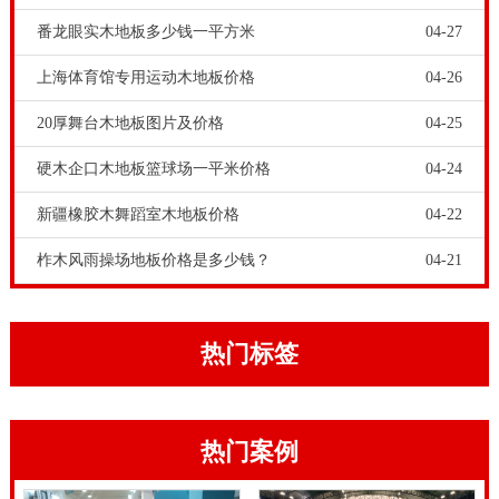
板-20厚羽毛球馆木地板一平米价格，运动木地板经过前
番龙眼实木地板多少钱一平方米
04-27
几年的迅速发展，已进入了一个相对稳定的增长期，大
上海体育馆专用运动木地板价格
04-26
家对在室内篮球场安装
实木运动地板
形成了共识。实际
20厚舞台木地板图片及价格
04-25
上，经过检验也证明，篮球木地板吸震抗压，能更好的
保护运动员的身体，能让大家更好地体会运动的乐趣，
硬木企口木地板篮球场一平米价格
04-24
增加比赛的精彩。
新疆橡胶木舞蹈室木地板价格
04-22
确定在室内体育场馆铺装实木运动地板之后，我们要选
柞木风雨操场地板价格是多少钱？
04-21
择地板的厚度，实木运动地板的厚度也是不同的。我们
需要根据自己运动项目来选择合适厚度的运动地板。厚
度的问题确定之后，就要选择运动木地板的表面处理方
热门标签
式，不同的运动项目处理方式也是不同的，在这几个方
面全部确定下来之后，接下来考虑的就是运动木地板的
热门案例
采购价格和安装费用问题。如果品牌体育运动木地板施
工团队在安装施工的时候，工人对板子有损坏，怎么办