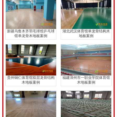
呀？专业运动木地板工人来铺装作业，一般这种情况很
少发生，如果发生了，损坏了什么运动木地板厂家应该
给予赔付的。运动木地板铺装工程验收合格，不要**问
题。20厚羽毛球馆木地板一平米价格。
新疆乌鲁木齐羽毛球馆乒乓球
湖北武汉体育馆单龙骨结构木
馆单龙骨木地板案例
地板案例
20厚羽毛球馆木地板一平米价格，专业运动木地板结构
系统，面板层往下就是防潮层，使用纳米级无纺布，防
潮抗尘，可有效保护下方的毛地板、龙骨等实木质更难
受到侵蚀；而毛地板、龙骨层均为实木质，对水分、霉
变、震能等外界因素比较敏感，因此对防潮层、底端减
贵州铜仁体育馆双层龙骨结构
福建漳州市一职业学院体育馆
震垫的材质和工艺要求很高。
木地板案例
木地板案例