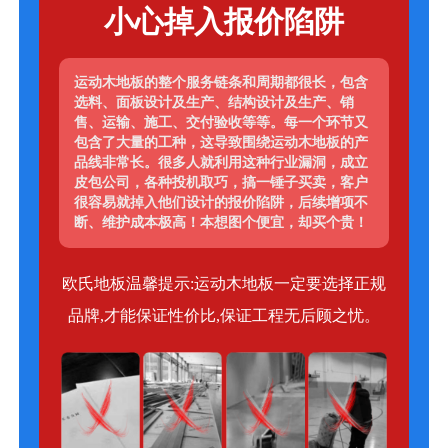
小心掉入报价陷阱
运动木地板的整个服务链条和周期都很长，包含
选料、面板设计及生产、结构设计及生产、销
售、运输、施工、交付验收等等。每一个环节又
包含了大量的工种，这导致围绕运动木地板的产
品线非常长。很多人就利用这种行业漏洞，成立
皮包公司，各种投机取巧，搞一锤子买卖，客户
很容易就掉入他们设计的报价陷阱，后续增项不
断、维护成本极高！本想图个便宜，却买个贵！
欧氏地板温馨提示:运动木地板一定要选择正规
品牌,才能保证性价比,保证工程无后顾之忧。