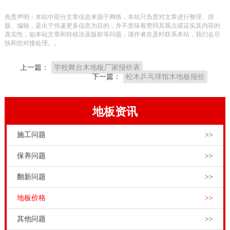
的使用过程中应该注意维护保养篮球实木体育场馆专业
免责声明：本站中部分文章信息来源于网络，本站只负责对文章进行整理、排
运动地板面板使用的都是实木板材做佳的滑行动作，停
版、编辑，是出于传递更多信息为目的，并不意味着赞同其观点或证实其内容的
真实性，如本站文章和转稿涉及版权等问题，请作者在及时联系本站，我们会尽
止或是加速.。
快和您对接处理。。
有些体育场馆工程商和甲方，为了采购到低价格的体育
上一篇：
学校舞台木地板厂家报价表
馆木地板，头脑都傻啦。有些运动木地板小作坊的产
下一篇：
松木乒乓球馆木地板报价
品，价格比家装木地板都低，这也敢往回采购？要知
道，真正专业的体育馆木地板，其生产成本是很高的。
地板资讯
运动木地板的价格取决于实木原材料成本、技术附加、
施工问题
>>
人工成本等多个方面，就是再压缩成本，也有不能减少
的部分。所以遇见比家装木地板还便宜的运动木地板，
保养问题
>>
小心是套路。20厚羽毛球馆木地板一平米价格，
翻新问题
>>
13716001635说到
运动木地板价格
，市面上运动地板品
地板价格
>>
牌很多，价格千差万别，这到底是怎么回事呢？原来运
动木地板价格不是固定不变的，是由多种因素综合决定
其他问题
>>