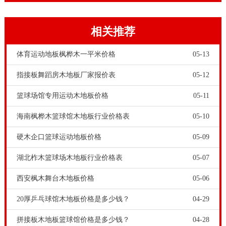
的。影响运动木地板价格的因素有：结构系统、面板材
质、木龙骨材质、橡胶垫材质以及设计加工工艺。
相关推荐
体育运动地板枫桦木一平米价格
05-13
指接板舞蹈房木地板厂家报价表
05-12
篮球场馆专用运动木地板价格
05-11
海南枫桦木篮球馆木地板行业价格表
05-10
硬木企口篮球运动地板价格
05-09
在选择篮球木地板时，切莫以色差论好坏。篮球木地板
是天然的材料，哪怕是一棵树上的木材，它的向阳面与
湖北柞木篮球场木地板行业价格表
05-07
背阴面也是有色差的。色差是天然材料的必然因素，它
西安枫木舞台木地板价格
05-06
并不影响地板的质量。但是如果篮球场馆工程商和甲方
20厚乒乓球馆木地板价格是多少钱？
04-29
朋友，对篮球木地板色差有要求的话，可以在篮球木地
拼接板木地板篮球馆价格是多少钱？
04-28
板订制和铺装方面，采取一些方法加以规避。欧氏地