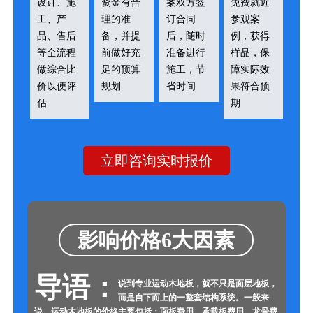
设计、施
资金有合
案双方签
免费就近
工、产
理的准
订合同
参观案
品、售后
备，并提
后，随时
例，获得
等全流程
前做好充
准备进行
样品，保
做综合比
足的预算
施工，节
障实际效
价以便评
规划
省时间
果符合预
估
期
立即咨询实时报价
影响价格6大因素
导语：
说到专业运动木地板，就不只是面层地板，
而是自下而上的一整套结构系统。一般来
说，运动木地板的价格主要包括：面板费用、承载板费用、龙骨费