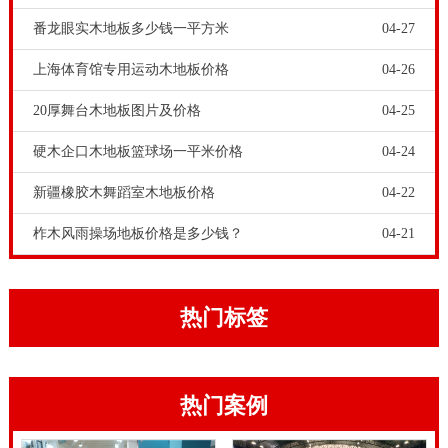
劳，影响演出效果。体育馆木地板厂家-俄勒冈松木地板
番龙眼实木地板多少钱一平方米
04-27
篮球馆一平米价格，全社会兴起体育运动和全民健身热
上海体育馆专用运动木地板价格
04-26
潮。篮球馆、羽毛球馆、乒乓球馆、舞蹈室如雨后春
20厚舞台木地板图片及价格
04-25
笋，但是体育场馆所需的高品质木地板却难寻踪迹。主
要原因还是专业体育木地板要求有运动、保护和技术三
硬木企口木地板篮球场一平米价格
04-24
大功能，这对生产技术要求很高，一般的木地板企业没
新疆橡胶木舞蹈室木地板价格
04-22
有这个生产工艺。只有专业生产运动木地板的厂家，才
柞木风雨操场地板价格是多少钱？
04-21
术业有专攻。大家采购运动木地板产品，就得找专业运
动木地板厂家。
在体育木地板刮好腻子之后，接下来我们需要对木地板
热门标签
刷底漆或者调色，如果是舞台铺设的
实木运动地板
，我
们可以调节地板颜色的深浅。待木地板的底漆干透了之
热门案例
后，会对木地板再刷一遍面漆，面漆干透之后，我们可
以使用砂纸研磨地板，等到略感粗糙之后，刷第二遍面