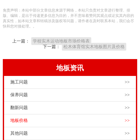
国体育木地板市场商机无限，谁眼光敏锐，谁行动迅
免责声明：本站中部分文章信息来源于网络，本站只负责对文章进行整理、排
速，谁就能迎来新的辉煌！建议我国的运动木地板企
版、编辑，是出于传递更多信息为目的，并不意味着赞同其观点或证实其内容的
真实性，如本站文章和转稿涉及版权等问题，请作者在及时联系本站，我们会尽
业，坚持品牌发展战略，为客户提供个性化定制运动木
快和您对接处理。。
地板服务，迎得客户的芳心，就赢得了未来。
上一篇：
学校实木运动地板市场价格表
羽毛球场馆对木地板的面板质量、消音、防潮等方面要
下一篇：
松木体育馆实木地板图片及价格
求较高。品牌运动木地板厂家生产的专业羽毛球运动地
板结构，由面板+防潮消音膜+多层板+龙骨+优质橡胶垫
地板资讯
组成，具有高吸震性能，即使摔倒也能很好保护身体，
施工问题
>>
摩擦系数也要符合**标准，目前行业标准摩擦系数是
0.4-0.6，摩擦系数小于0.4容易打滑，大于0.6的话太糙。
保养问题
>>
俄勒冈松木地板篮球馆一平米价格，13716001635体育
翻新问题
>>
馆木地板与地面的水分回到原来的状态，地板之间就会
地板价格
>>
出现缝隙，木地板的瓦状还没有消失，人们在地板上走
动时就会感到处处都响。体育馆木安装时由于地面水分
其他问题
>>