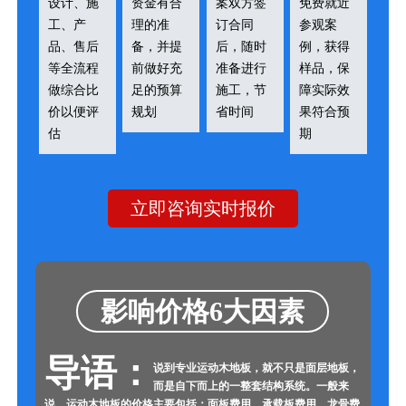
设计、施
资金有合
案双方签
免费就近
工、产
理的准
订合同
参观案
品、售后
备，并提
后，随时
例，获得
等全流程
前做好充
准备进行
样品，保
做综合比
足的预算
施工，节
障实际效
价以便评
规划
省时间
果符合预
估
期
立即咨询实时报价
影响价格6大因素
导语：
说到专业运动木地板，就不只是面层地板，
而是自下而上的一整套结构系统。一般来
说，运动木地板的价格主要包括：面板费用、承载板费用、龙骨费