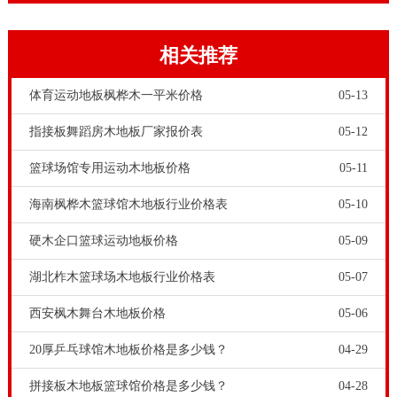
不是很高，地板出现了轻微的鼓包和轻微的瓦状变形，
地板与木龙骨之间产生轻微间隙，当人们踩在地板上就
相关推荐
会产生响声。这类问题的特点是地板非专业安装后出现
的隐患问题，安装后没有用多长时间就会产生响声，而
体育运动地板枫桦木一平米价格
05-13
且响声会越来越多，越来越重。
指接板舞蹈房木地板厂家报价表
05-12
篮球场馆专用运动木地板价格
05-11
海南枫桦木篮球馆木地板行业价格表
05-10
硬木企口篮球运动地板价格
05-09
湖北柞木篮球场木地板行业价格表
05-07
西安枫木舞台木地板价格
05-06
舞台木地板应尽可能较好的满足各种专业舞蹈表演的使
20厚乒乓球馆木地板价格是多少钱？
04-29
用要求,该要求是指舞台木地板的独特功能设计，舞台木
拼接板木地板篮球馆价格是多少钱？
04-28
地板更大限度的避免演员因过多的能量消耗而产生疲