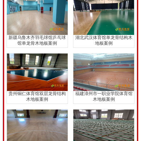
漆。依此步骤在进行依此，确保上三次漆，*后划线，
清理现场就可以了。伴随着实木运动木地板的技术创新
发展，可以保证其材质、功能的多样化，可以为各项体
育运动提供减震吸能效果，尤其是保护运动人员脚踝、
新疆乌鲁木齐羽毛球馆乒乓球
湖北武汉体育馆单龙骨结构木
馆单龙骨木地板案例
地板案例
半月板、骨盆、脊椎、大脑等身体组织，很大程度上保
护运动人员的安全。俄勒冈松木地板篮球馆一平米价
格。
俄勒冈松木地板篮球馆一平米价格，为了保障体育木地
板的运动和保护功能，体育木地板还要求有技术功能。
贵州铜仁体育馆双层龙骨结构
福建漳州市一职业学院体育馆
体育木地板的技术性能主要是对体育木地板质量的界
木地板案例
木地板案例
定，垂直变形、平面变形和滚动负载，使体育地板在具
备*秀运动性能的同时，还能够承载高强度运动而木地
板本身不受损伤。体育木地板的技术功能，让体育木地
板不同于普能家装木地板，能满足体育场馆和运动人员