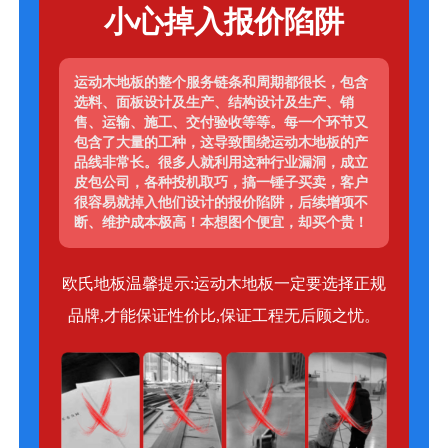
小心掉入报价陷阱
运动木地板的整个服务链条和周期都很长，包含
选料、面板设计及生产、结构设计及生产、销
售、运输、施工、交付验收等等。每一个环节又
包含了大量的工种，这导致围绕运动木地板的产
品线非常长。很多人就利用这种行业漏洞，成立
皮包公司，各种投机取巧，搞一锤子买卖，客户
很容易就掉入他们设计的报价陷阱，后续增项不
断、维护成本极高！本想图个便宜，却买个贵！
欧氏地板温馨提示:运动木地板一定要选择正规
品牌,才能保证性价比,保证工程无后顾之忧。