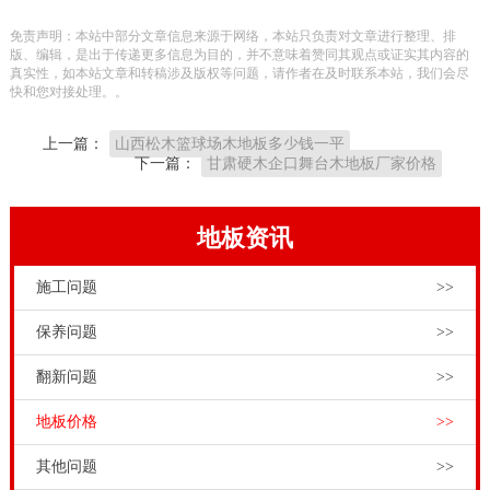
内的潮湿空气与室外交换。特别是在长时间的闭馆情况
免责声明：本站中部分文章信息来源于网络，本站只负责对文章进行整理、排
下，室内的通风透气更为重要。常用的做法是：经常打
版、编辑，是出于传递更多信息为目的，并不意味着赞同其观点或证实其内容的
真实性，如本站文章和转稿涉及版权等问题，请作者在及时联系本站，我们会尽
开窗户，使空气对流，或采用空气调节系统及换气系
快和您对接处理。。
统，从而创造场馆内干爽洁净的环境。
上一篇：
山西松木篮球场木地板多少钱一平
当运动员在运动中摔倒在地，尽量降低反弹力，尽可能
下一篇：
甘肃硬木企口舞台木地板厂家价格
防止运动员的骨架由反弹力而动摇。分为高密度电路
板，中密度板，刨花板。主的和重要的数据的质量必须
地板资讯
由相关权威单位按照相关规范进行测试，并且质量证书
施工问题
>>
应该在必要时用作质量基础。**品牌的实木体育馆木地
板的室内篮球场的地板和篮球halls_Basketball木地板制
保养问题
>>
造商地板，这在1995年就出来了，是当之无愧的品牌的
翻新问题
>>
实木体育馆木地板。篮球体育实木体育馆木地板是由高
地板价格
>>
品质的枫木和橡木的。这是上实木体育馆木地板指定的
材料。它有美丽的质地，软硬适中，硬度，良好的尺寸
其他问题
>>