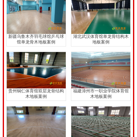
步，已经使得越来越多的体育场馆广泛的来使用这一种
木地板。
辽宁枫木舞蹈室木地板行业价格表榫接地板是体育木地
板重要的加工工艺。施工人员在实木地板的纵向和宽度
新疆乌鲁木齐羽毛球馆乒乓球
湖北武汉体育馆单龙骨结构木
馆单龙骨木地板案例
地板案例
上开出不同的榫槽，然后把实木地板固定起来。这种工
艺有一定的难度，开的榫槽要到达面板的三分之一，而
且还要考虑到面板的变形情况，所以设置一些抗变形槽
是必要的选择。，强化木地板的手段，有当今市场上特
殊的木地板防潮膜，可有效防止地板被租用。对实木体
贵州铜仁体育馆双层龙骨结构
福建漳州市一职业学院体育馆
育馆木地板，包括配件的材料材料的选择，是不容忽视
木地板案例
木地板案例
的。这两个看似相似的地板实际上是非常不同的，但似
乎有相同的规格不同的树种会当然也有应用一定的差
异。检查是否嵌入部分的盖板和体育实木体育馆木地板
之间的高度差小于或等于请求。在的危机，木地板打蜡