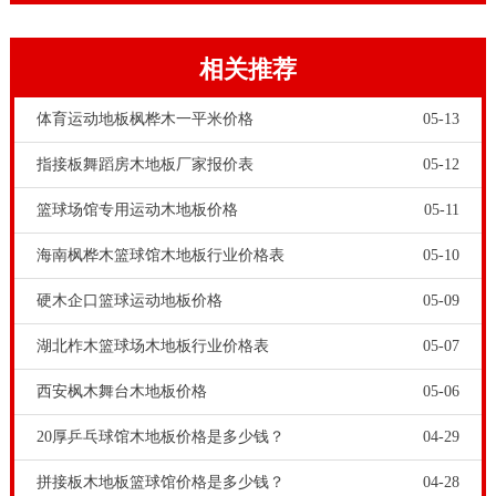
稳定性和可加工性的优点。随着＃民素质的全面进步，
篮球场将建成不时，那么如何选择木地板和什么样的木
相关推荐
地板的选择是非常重要的。辽宁枫木舞蹈室木地板行业
价格表，欧氏体育运动木地板集设计、施工、维护、翻
体育运动地板枫桦木一平米价格
05-13
新、保养用品及设备于一体，按照**产品标准，从美国
指接板舞蹈房木地板厂家报价表
05-12
全套引进了自动化打磨设备、专业赛场地板清洁工具、
篮球场馆专用运动木地板价格
05-11
专业保养设备、新一代体育馆木地板专用油漆系列及个
海南枫桦木篮球馆木地板行业价格表
05-10
性化彩漆方案，施工技术人员参与并了**枫木协会施工
培训，是国内目前*一将美国NBA,NCAA球队场馆保养
硬木企口篮球运动地板价格
05-09
维护设备，工艺，人员及漆面产品全套引进到中国的企
湖北柞木篮球场木地板行业价格表
05-07
业。欢迎大家到欧氏体育运动木地板官网咨询考察。
西安枫木舞台木地板价格
05-06
20厚乒乓球馆木地板价格是多少钱？
04-29
拼接板木地板篮球馆价格是多少钱？
04-28