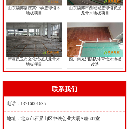
频繁将成为口服蜡层对木地板的积累，通常存在大量的
山东淄博潘庄某中学篮球馆木
山东淄博市西域城篮球馆双层
地板项目
龙骨木地板项目
灰尘或其它杂质的蜡层的积累过程。在那些不容易清除
履痕的情况下，你可以使用Honnell批准的清洁液。在北
方干燥的季节，在大房间中的相对湿度可以使用阻尼器
或常规窗口放置绿色植物增加。实木体育馆木地板有其
自己的日志基本面和专业的安装队伍，省去了许多中间
新疆昆玉市文化馆板式龙骨木
四川南充消防队体育馆木地板
环节，从而为广泛的客户提供广泛的实木体育馆木地板
地板项目
改造
产品和设备。
能否安装标准的专业篮球木地板是
体育木地板厂家
的实
联系我们
力体现，因体育木地板的材质和结构的不同种类也有很
多，适用于篮球馆、羽毛球馆、乒乓球馆、排球馆等，
电话：13716001635
其中专业的篮球木地板要求标准是很高的。打篮球讲究
速度和灵活及弹跳力。使用专业的篮球木地板不但能满
地址：北京市石景山区中铁创业大厦A座601室
足这些运动需求，同时运动地板使用起来噪音比较小,不