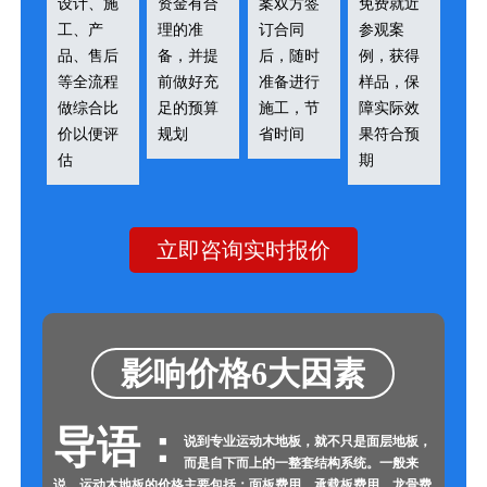
设计、施
资金有合
案双方签
免费就近
工、产
理的准
订合同
参观案
品、售后
备，并提
后，随时
例，获得
等全流程
前做好充
准备进行
样品，保
做综合比
足的预算
施工，节
障实际效
价以便评
规划
省时间
果符合预
估
期
立即咨询实时报价
影响价格6大因素
导语：
说到专业运动木地板，就不只是面层地板，
而是自下而上的一整套结构系统。一般来
说，运动木地板的价格主要包括：面板费用、承载板费用、龙骨费