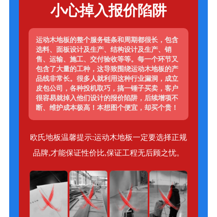
小心掉入报价陷阱
运动木地板的整个服务链条和周期都很长，包含
选料、面板设计及生产、结构设计及生产、销
售、运输、施工、交付验收等等。每一个环节又
包含了大量的工种，这导致围绕运动木地板的产
品线非常长。很多人就利用这种行业漏洞，成立
皮包公司，各种投机取巧，搞一锤子买卖，客户
很容易就掉入他们设计的报价陷阱，后续增项不
断、维护成本极高！本想图个便宜，却买个贵！
欧氏地板温馨提示:运动木地板一定要选择正规
品牌,才能保证性价比,保证工程无后顾之忧。