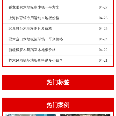
番龙眼实木地板多少钱一平方米
04-27
上海体育馆专用运动木地板价格
04-26
20厚舞台木地板图片及价格
04-25
篮球场馆地舆位置、铺装面积、场馆用处等客观前提，
也决议着羽毛球木地板的价钱。铺装面积越小、场馆用
硬木企口木地板篮球场一平米价格
04-24
处专业性越强，羽毛球木地板价钱就越高，反之铺装面
新疆橡胶木舞蹈室木地板价格
04-22
积越大，场馆用处比力普通，羽毛球木地板价钱就越
柞木风雨操场地板价格是多少钱？
04-21
低。辽宁枫木舞蹈室木地板行业价格表，关于木地板的
反弹材料，是非常多的。地板上面的材料是合成材料，
其中就有一些弹性纤维。木龙骨和弹性垫层都是一些很
热门标签
不错的反弹材料，弹性垫层的性能更好一些，木龙骨的
作用更重要的是为了增加结构的自重。我们现在都知道
热门案例
运动木地板能够给更多的人们提供更多的保护与运动享
受，尤其是伴随着这一种木地板技术的不断的发展与进