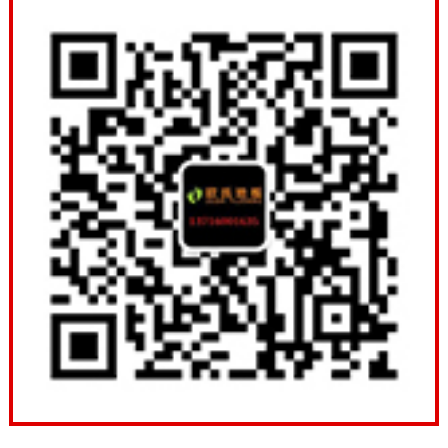
会影响运动员的发挥。也能够比较好的保护运动员们,让
其不至于在摔倒的时候,对身体造成擦伤和碰伤。科克体
育馆木地板的优势：，卫生，柔软，舒适，良好的脚
感，抗疲劳，静音，防滑，防潮。 （在家里的老人和孩
子尤其适用于车间缺点：表面硬度较弱，材料是有点微
妙和难以维护，而且并不比实木耐磨。辽宁枫木舞蹈室
木地板行业价格表。
辽宁枫木舞蹈室木地板行业价格表，随着体育运动木地
板行业的发展，体育馆里以及相应的体育场所里都开始
使用了专业实木体育地板，这种地板在保护条件以及防
滑，防潮等多方面都有着极大的优势。然而，值得我们
注意的是，我们在稳固这款实木体育木体育地板的时
候，以下的几点不能够忽略。