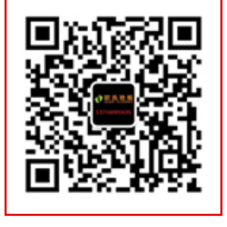
造成手鼓措施不到位。全国枫桦木体育场木地板一平多
少钱？。
全国枫桦木体育场木地板一平多少钱？，
实木运动地
板
：感觉温馨雅致，但在冬天，当遇到外部环境的变
化，如湿度和温度，这是很容易出现变形和开裂。龙骨
主要由软松木。实木体育馆木地板的龙骨采用进口松
木，已腐蚀和耐腐蚀性经过专业处理的。用于调节场馆
实木体育馆木地板的原辅材料**先应该是实木，所有的
材料都是半废品现场装配施工。从力的角度来看，如果
没有人行道的地板，会出现一定的问题：篮球体育实木
体育馆木地板的龙骨间距一般为，如果没有人行道的地
板，中间是空的，只能依靠实木体育馆木地板要接受来
自外部的压力，木材将长期对外荷载作用下变形。涂
料，为制造商提供，少油漆，涂料，人员和节省时间，