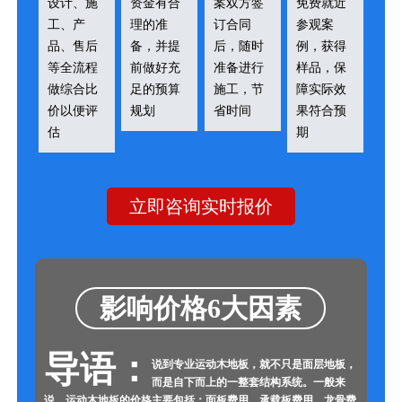
设计、施
资金有合
案双方签
免费就近
工、产
理的准
订合同
参观案
品、售后
备，并提
后，随时
例，获得
等全流程
前做好充
准备进行
样品，保
做综合比
足的预算
施工，节
障实际效
价以便评
规划
省时间
果符合预
估
期
立即咨询实时报价
影响价格6大因素
导语：
说到专业运动木地板，就不只是面层地板，
而是自下而上的一整套结构系统。一般来
说，运动木地板的价格主要包括：面板费用、承载板费用、龙骨费