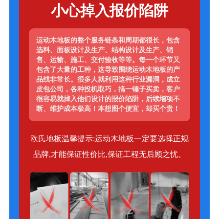
小心掉入报价陷阱
运动木地板的整个服务链条和周期都很长，包含
选料、面板设计及生产、结构设计及生产、销
售、运输、施工、交付验收等等。每一个环节又
包含了大量的工种，这导致围绕运动木地板的产
品线非常长。很多人就利用这种行业漏洞，成立
皮包公司，各种投机取巧，搞一锤子买卖，客户
很容易就掉入他们设计的报价陷阱，后续增项不
断、维护成本极高！本想图个便宜，却买个贵！
欧氏地板温馨提示:运动木地板一定要选择正规
品牌,才能保证性价比,保证工程无后顾之忧。