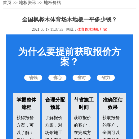
首页
>>
地板资讯
>>
地板价格
全国枫桦木体育场木地板一平多少钱？
2021-05-17 11:37:33
来源：
体育馆木地板厂家
为什么要提前获取报价方
案？
省钱
省心
省时
省力
掌握整体
合理分配
节省施工
准确预估
流程
预算
时间
效果
获得报价
了解报价
获取报价
获取报价
方案，可
方案，对
的客户，
的客户，
以了解：
场馆施工
在完成方
全国可以