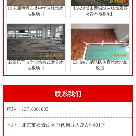
已开发和拆卸实木体育馆木地板，这让体育场馆和剧院
山东淄博潘庄某中学篮球馆木
山东淄博市西域城篮球馆双层
地板项目
龙骨木地板项目
的空气铺路更加方便，快捷。，大家都知道如果体育场
馆需要举办多种不同类型的球类运动的话，就少不了在
同一片地板上绘制不同种类的比赛画线。这个对于足够
大面积的体育馆场地来说，不同类型的比赛画线可以分
列排开，相互之间可以设置足够宽度的缓冲区，就可以
新疆昆玉市文化馆板式龙骨木
四川南充消防队体育馆木地板
做到互不影响。
地板项目
改造
健身房木地板制造商实木体育馆木地板制造商并不只喜
欢羽毛球馆瑜珈馆舞蹈室等地法院的木地板使用篮球场
联系我们
的运动木地板。体育馆木地板在地板安装前，由于地基
表面不干净，有一些小的砂面或表面过于粗糙，地板安
电话：13716001635
装后，在人的踩踏过程中，防潮膜和平衡层地板背面的
损坏，地面水分进入导致地板起鼓。体育馆木地板厂家
地址：北京市石景山区中铁创业大厦A座601室
的体育馆木地板伸缩缝预留太小太窄，造成张力不够，