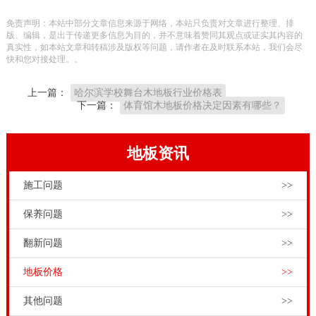
构是重力作用利用天然木材纤维吸收能量，但木材的能
免责声明：本站中部分文章信息来源于网络，本站只负责对文章进行整理、排
量吸收作用的强度是结构的重点，即木造的木材材质，
版、编辑，是出于传递更多信息为目的，并不意味着赞同其观点或证实其内容的
真实性，如本站文章和转稿涉及版权等问题，请作者在及时联系本站，我们会尽
材料规格的大小，弓型结构的重合，节点长度都是相同
快和您对接处理。。
的。 由于木材的选用规格变大，吸力下降，甚至不产生
上一篇：
哈尔滨学校舞台木地板行业价格表
吸能作用，木材使用量变小，人体的强大力量就会产生
下一篇：
体育馆木地板价格决定因素有哪些？
结构破坏（龙骨，毛地板的切割），因此，本厂的研究
人员在长期的研究开发下，设计了适合欧洲，非洲，亚
地板资讯
洲人体形的*优化的树结构，*大限度地提高了结构对人
施工问题
>>
体的保护。
羽毛球木地板均采用实木，用厚和温暖质感，丰富多彩
保养问题
>>
的颜色，丰富，高贵典雅的时尚品位。视觉效果是非常
翻新问题
>>
好的，感感强，显得不单调，色彩温暖，特别是当身体
地板价格
>>
累了，可以让身体和心灵快乐。舞蹈地板具有适度的弹
性，这可以缓解脚步的重量载荷，并具有消除疲劳的效
其他问题
>>