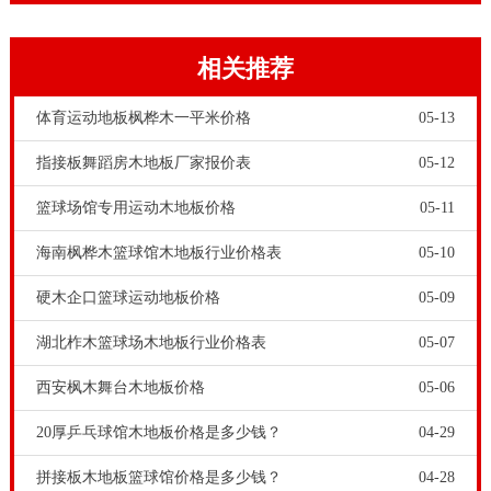
果。全国枫桦木体育场木地板一平多少钱？，欧氏木业
是专业运动木地板厂家，专业提供不同材质、等级运动
相关推荐
木地板，生产+安装一站式服务。原木色差，赋予了运
动木地板不同的性格！
体育运动地板枫桦木一平米价格
05-13
指接板舞蹈房木地板厂家报价表
05-12
篮球场馆专用运动木地板价格
05-11
海南枫桦木篮球馆木地板行业价格表
05-10
硬木企口篮球运动地板价格
05-09
湖北柞木篮球场木地板行业价格表
05-07
3、羽毛球地胶表面经过特殊处理，其亮度与光线一
西安枫木舞台木地板价格
05-06
致，现在不会有光吸收和反射眩光，不易产生疲劳，并
20厚乒乓球馆木地板价格是多少钱？
04-29
能保护运动员的眼睛。它具有4.5mm的厚度，并且还配
拼接板木地板篮球馆价格是多少钱？
04-28
备有泡沫底层作为缓冲层，这增加了它的减震和回弹。