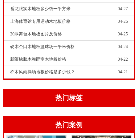
羽毛球地胶减少了对运动员腿部的冲击，使脚感觉更舒
番龙眼实木地板多少钱一平方米
04-27
服，有效地避免了运动中的损伤。全国枫桦木体育场木
上海体育馆专用运动木地板价格
04-26
地板一平多少钱？，什么是更重要的是三个比较，并考
20厚舞台木地板图片及价格
04-25
虑质量，同样款式的其他方面和同一品牌的产品。地板
的外观被衰减，并且缺乏边缘：劣质产品不允许能胜任
硬木企口木地板篮球场一平米价格
04-24
的**的质量;地板外观裂纹：劣质产品不允许用于*一级
新疆橡胶木舞蹈室木地板价格
04-22
产品，并且合格的产品被允许有两个;所有的都是允许
柞木风雨操场地板价格是多少钱？
04-21
的，但有一个大小的限制，合格产品的数量不限。因
此，体育馆在未来的发展将超过那些今天建成。转印板
主要是由低品级木材作为基材的。地板质量不稳定，木
热门标签
纹不自然，且差异强化地板。与此同时，油漆表面易于
孤独并鉴于以下面漆涂装工艺的裂化。目前，木地板产
热门案例
业在市场上很有竞争力。有成千上万的企业品牌在一定
范围内。更多的小企业，小作坊更津津乐道。目前实施