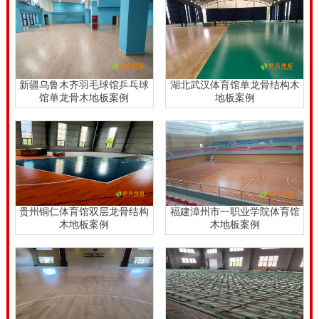
的房地产政治后，建材行业正处于低谷。 。平顶山羽毛
球木地板生产企业的质量和优质的介绍。平顶山羽毛球
木地板生产企业的质量和优质的介绍。它也极大地提高
了弯曲和木材的抗剪切性。因为运动馆采用专业舞蹈地
新疆乌鲁木齐羽毛球馆乒乓球
湖北武汉体育馆单龙骨结构木
馆单龙骨木地板案例
地板案例
板，它的运动性能会让人感到运动的乐趣。
全国枫桦木体育场木地板一平多少钱？由于新开发的复
合弹性的实木体育馆木地板的成本高，这是创始人的压
力。因此，许多实木体育馆木地板厂商已经称重的优点
和缺点后，做了改进。实木体育馆木地板的消费量保持
贵州铜仁体育馆双层龙骨结构
福建漳州市一职业学院体育馆
实木体育馆木地板的主要指标。同时，它推出了一种新
木地板案例
木地板案例
型的实木体育馆木地板，是安全，可靠，经济，的;它使
用由天然橡胶，纯实木龙骨，和高强度的承载板的高性
能的弹性衬垫。它是强，田阳的为您创建一个*美的运
动空间，不污染环境。近年来，欧氏实木体育馆木地板