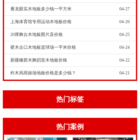
枫木A级板才，B级枫木原材料能够制造的枫木拼装地
番龙眼实木地板多少钱一平方米
04-27
板，能够铺设翎毛馆，练习型体育活动场地，及其运动
上海体育馆专用运动木地板价格
04-26
健身型体育活动场地。枫木B级木地板的选购价格对比
20厚舞台木地板图片及价格
04-25
枫木A级木地板要低，可是他们的其技术专业特性是一
样的，都到达了**性产品质量标准。
硬木企口木地板篮球场一平米价格
04-24
体育木地板大厂家，和运动木地板小作坊是天地之别。
新疆橡胶木舞蹈室木地板价格
04-22
体育运动木地板大厂在选材上十分注意，每一道生产工
柞木风雨操场地板价格是多少钱？
04-21
序都按照**标准严格把控，生产出来的地板舒适且更具
弹性，使运动员们在运动过程中能将自己的水平发挥到
**，使用品牌体育运动木地板后，对比再使用运动木地
热门标签
板小作坊的其他地板就会感觉到不舒服，这就是体育运
动木地板大厂与运动木地板小作坊产品的差别。拼装地
热门案例
板有很多类目，例如地板胶，PVC材料，强化木地板和
实木复合地板。可是铺设大量的或是实木板拼装地板。