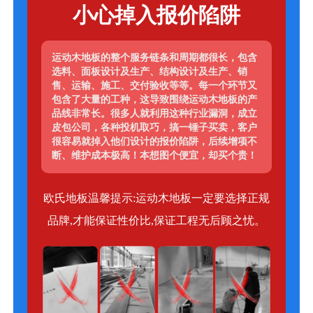
小心掉入报价陷阱
运动木地板的整个服务链条和周期都很长，包含
选料、面板设计及生产、结构设计及生产、销
售、运输、施工、交付验收等等。每一个环节又
包含了大量的工种，这导致围绕运动木地板的产
品线非常长。很多人就利用这种行业漏洞，成立
皮包公司，各种投机取巧，搞一锤子买卖，客户
很容易就掉入他们设计的报价陷阱，后续增项不
断、维护成本极高！本想图个便宜，却买个贵！
欧氏地板温馨提示:运动木地板一定要选择正规
品牌,才能保证性价比,保证工程无后顾之忧。