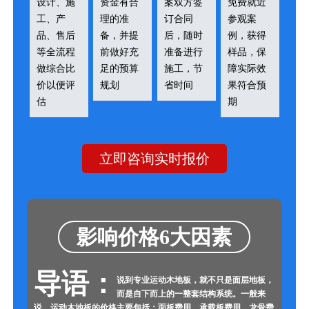
设计、施
资金有合
案双方签
免费就近
工、产
理的准
订合同
参观案
品、售后
备，并提
后，随时
例，获得
等全流程
前做好充
准备进行
样品，保
做综合比
足的预算
施工，节
障实际效
价以便评
规划
省时间
果符合预
估
期
立即咨询实时报价
影响价格6大因素
导语：
说到专业运动木地板，就不只是面层地板，
而是自下而上的一整套结构系统。一般来
说，运动木地板的价格主要包括：面板费用、承载板费用、龙骨费