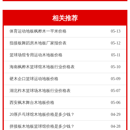
动中心，文化礼堂等等。运动强度较低。
相关推荐
体育运动地板枫桦木一平米价格
05-13
指接板舞蹈房木地板厂家报价表
05-12
篮球场馆专用运动木地板价格
05-11
海南枫桦木篮球馆木地板行业价格表
05-10
一家在运动木地板市场有影响力的运动木地板企业，一
硬木企口篮球运动地板价格
05-09
定有代表性的体育木地板和舞台木地板产品，并且有大
量的体育场馆和剧院舞台铺装工程案例。运动木地板企
湖北柞木篮球场木地板行业价格表
05-07
业的企业形象，以及品牌市场影响力都很大。大家可以
西安枫木舞台木地板价格
05-06
去商家以往的铺装工程去实地考察，毕竟眼见为实嘛。
20厚乒乓球馆木地板价格是多少钱？
04-29
体育馆木地板厂家-广东枫木健身房木地板行业价格表，
拼接板木地板篮球馆价格是多少钱？
04-28
枫木B级原材料的特征是有轻度偏色，沒有痕节。对比