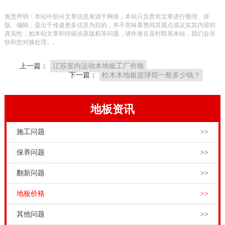
身运动木地板使用时间长了，还能够打磨抛光翻修，再
免责声明：本站中部分文章信息来源于网络，本站只负责对文章进行整理、排
次焕发生机。综合性算来，健身运动木地板高性价比。
版、编辑，是出于传递更多信息为目的，并不意味着赞同其观点或证实其内容的
真实性，如本站文章和转稿涉及版权等问题，请作者在及时联系本站，我们会尽
这也是在我国运动场馆和剧场演出舞台挑选实木板拼装
快和您对接处理。。
地板来铺设的缘故。
上一篇：
江苏室内运动木地板工厂价格
用眼睛观查拼装地板的表层如果没有显著刮痕和损坏，
下一篇：
松木木地板篮球馆一般多少钱？
必须 应用体育场馆木地板专用型清理维护保养商品（与
一般家庭用木地板的清洁液不一样）。或由品牌地板技
地板资讯
术专业维护保养精英团队给予按时深层清理维护保养
施工问题
>>
（含油漆维护保养）。技术专业的拼装地板如品牌体育
木地板，决不能够私自抛光打蜡上油！广东枫木健身房
保养问题
>>
木地板行业价格表，运动木地板工程师，来给大家科普
翻新问题
>>
下运动木地板的主要安装方式，实铺式指运动木地板木
地板价格
>>
格栅与基层相连或用胶粘剂直接粘贴于基层上，实铺式
一般用于2层以上的干燥楼面。实铺运动场馆，多为活
其他问题
>>