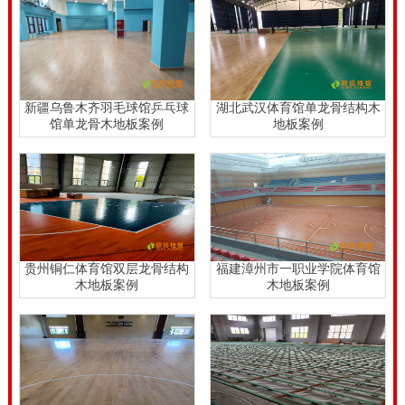
实木板拼装地板能够归类体育竞赛木地板、篮球赛木地
板，演出舞台木地板、乒乓球赛木地板、网球木地板、
房间内体育场馆木地板、枫木
实木运动地板
、柞木实木
运动地板、健身会所木地板、**舞蹈木地板等，实木板
新疆乌鲁木齐羽毛球馆乒乓球
湖北武汉体育馆单龙骨结构木
馆单龙骨木地板案例
地板案例
拼装地板能够铺设学校学生对体育竞赛、篮球赛、网
球、羽毛球、网球、乒乓球赛、壁球、演出舞台、**舞
蹈、运动健身等比赛新项目训炼和。广东枫木健身房木
地板行业价格表。
广东枫木健身房木地板行业价格表，健身运动木地板技
贵州铜仁体育馆双层龙骨结构
福建漳州市一职业学院体育馆
术工程师强调，再好的体育文化木地板，长期性应用，
木地板案例
木地板案例
免不了不容易发生难题。当难题发生时，体育场馆工作
员要依据具体情况，立即联络健身运动木地板生产厂
家，该翻修的翻修，该修理的检修，该替换的拆换。