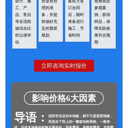
设计、施
资金有合
案双方签
免费就近
工、产
理的准
订合同
参观案
品、售后
备，并提
后，随时
例，获得
等全流程
前做好充
准备进行
样品，保
做综合比
足的预算
施工，节
障实际效
价以便评
规划
省时间
果符合预
估
期
立即咨询实时报价
影响价格6大因素
导语：
说到专业运动木地板，就不只是面层地板，
而是自下而上的一整套结构系统。一般来
说，运动木地板的价格主要包括：面板费用、承载板费用、龙骨费