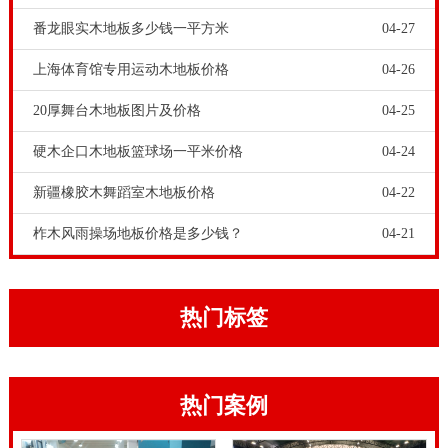
方，健身运动木地板系统软件控制面板可选用复合实木
番龙眼实木地板多少钱一平方米
04-27
地板或实木板材。绿化植物采用当然木材，较为广泛采
上海体育馆专用运动木地板价格
04-26
用的有硬枫木，水曲柳木，柞木，榉木这些。因为枫木
20厚舞台木地板图片及价格
04-25
是长化学纤维绿化植物，坚定性好，强度也适度，且在
及其现场转播中的收看实际效果美观大方，因而全**绝
硬木企口木地板篮球场一平米价格
04-24
大部分体育场馆的控制面板均是选用枫木来制做。
新疆橡胶木舞蹈室木地板价格
04-22
篮球馆木地板有多重要，你想不到。运动木地板工程师
柞木风雨操场地板价格是多少钱？
04-21
认为，篮球运动是项很激烈的体育运动，篮球运动员的
运动量大，对篮球馆木地板的要求高。篮球馆木地板质
量和安装质量的重要性，直接关系到篮球运动人员的人
热门标签
身安全和篮球运动体验。品牌运动木地板厂家生产的篮
球木地板，防滑防涩，吸震抗压，表面弹跳力强。体育
热门案例
场馆木地板价钱对比许多别的拼装地板，购置价钱或是
较高的。可是体育场馆木地板的具体制造原料是实木板