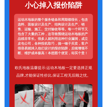
小心掉入报价陷阱
运动木地板的整个服务链条和周期都很长，包含
选料、面板设计及生产、结构设计及生产、销
售、运输、施工、交付验收等等。每一个环节又
包含了大量的工种，这导致围绕运动木地板的产
品线非常长。很多人就利用这种行业漏洞，成立
皮包公司，各种投机取巧，搞一锤子买卖，客户
很容易就掉入他们设计的报价陷阱，后续增项不
断、维护成本极高！本想图个便宜，却买个贵！
欧氏地板温馨提示:运动木地板一定要选择正规
品牌,才能保证性价比,保证工程无后顾之忧。