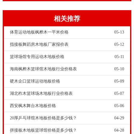
铺装体育木地板材料，必然会造成边角料的损失。这些
都要准确核算，计算到体育木地板采购量中。
相关推荐
体育运动地板枫桦木一平米价格
05-13
指接板舞蹈房木地板厂家报价表
05-12
篮球场馆专用运动木地板价格
05-11
海南枫桦木篮球馆木地板行业价格表
05-10
硬木企口篮球运动地板价格
05-09
运动木地板原木材料的产地也很重要。比如亚寒带地区
树种，天然具有极高的硬度和抗虫蚁性能。我国运动木
湖北柞木篮球场木地板行业价格表
05-07
地板厂家，大多原木材料来源是我国东北地区。大家知
西安枫木舞台木地板价格
05-06
道，我国东北地区常年阴冷，出产的实木原材硬度高，
20厚乒乓球馆木地板价格是多少钱？
04-29
抗虫蚁能力也强。能够很好地为体育场馆和运动人员服
拼接板木地板篮球馆价格是多少钱？
04-28
务。体育馆木地板厂家-体育馆运动木地板多少钱一平