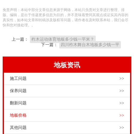
逐渐修建智能化的运动场馆，让社会发展大家更为对全
免责声明：本站中部分文章信息来源于网络，本站只负责对文章进行整理、排
民健身运动更为。现阶段在我国体育事业造成的经济收
版、编辑，是出于传递更多信息为目的，并不意味着赞同其观点或证实其内容的
真实性，如本站文章和转稿涉及版权等问题，请作者在及时联系本站，我们会尽
益仍达不上人民国民生产总值的1%，占有率十分小，这
快和您对接处理。。
就表层体育事业有很宽阔的发展趋势室内空间。
上一篇：
柞木运动体育地板多少钱一平米？
运动场馆怎样防潮？运动场馆工程项目商和招标方有一
下一篇：
四川柞木舞台木地板多少钱一平
切难题，品牌体育竞赛木地板都是会迅速应急。运动场
馆和健身运动场地假如哪**悲剧拥有水难，听一听品牌
地板资讯
体育竞赛木地板的具体指导构思。体育文化木地板生产
施工问题
>>
厂家针对体育文化木地板的日常保养开展特定，也是体
育文化木地板公司的售后维修服务內容之一。。体育馆
保养问题
>>
运动木地板多少钱一平方，铺装
实木运动地板
，体育场
翻新问题
>>
馆工程商和甲方要注意核算损耗。要知道，实木材料有
地板价格
>>
一个特点，就是热胀冷缩，而且由于体育场馆铺装环境
不是多么地规矩，对于四周边角，以及体育设备的周边
其他问题
>>