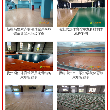
原材料，颜色和纹路当然。与此同时体育文化木地板还
能打磨抛光翻修，这种全是体育文化木地板的优势。尤
其是去一些厂家批发的技术专业体育场馆木地板生产商
选购，价钱会更特惠一些。体育馆运动木地板多少钱一
新疆乌鲁木齐羽毛球馆乒乓球
湖北武汉体育馆单龙骨结构木
馆单龙骨木地板案例
地板案例
平方。
体育馆运动木地板多少钱一平方，伴随着体育场馆作用
的日益提高，各种各样综合性主题活动进行普遍，大部
分体育场馆都演化变成大城市的文化活动中心，因此 对
实木运动地板的特性也就拥有新的规定。这时就产生了
贵州铜仁体育馆双层龙骨结构
福建漳州市一职业学院体育馆
组装式拼装地板，在必须宣布游戏的情况下就将木地板
木地板案例
木地板案例
铺设好，假如举办综合性主题活动就将木地板拆卸，这
就不仅建立了健身运动木地板的系统化并且达到了运动
场馆的通俗化要求。