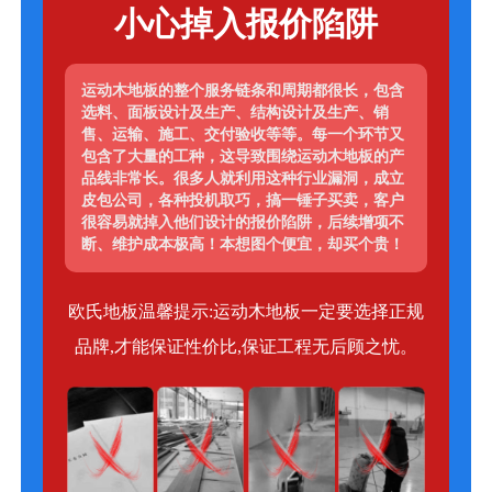
小心掉入报价陷阱
运动木地板的整个服务链条和周期都很长，包含
选料、面板设计及生产、结构设计及生产、销
售、运输、施工、交付验收等等。每一个环节又
包含了大量的工种，这导致围绕运动木地板的产
品线非常长。很多人就利用这种行业漏洞，成立
皮包公司，各种投机取巧，搞一锤子买卖，客户
很容易就掉入他们设计的报价陷阱，后续增项不
断、维护成本极高！本想图个便宜，却买个贵！
欧氏地板温馨提示:运动木地板一定要选择正规
品牌,才能保证性价比,保证工程无后顾之忧。