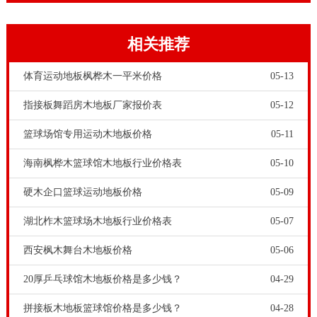
应。
相关推荐
体育运动地板枫桦木一平米价格
05-13
指接板舞蹈房木地板厂家报价表
05-12
篮球场馆专用运动木地板价格
05-11
海南枫桦木篮球馆木地板行业价格表
05-10
运动场馆除了铺装实木运动地板，也可以铺装PVC地板
硬木企口篮球运动地板价格
05-09
等其他材料。但是只有实木运动地板脚感好，可以打磨
翻新，能长期使用。在一个比较好的运动场地中，运动
湖北柞木篮球场木地板行业价格表
05-07
木地板所扮演的角色是非常重要的，因为这是运动员每
西安枫木舞台木地板价格
05-06
时每刻所接触并且所动的主要区域。欧氏地板-四川松木
20厚乒乓球馆木地板价格是多少钱？
04-29
舞台木地板行业价格表，房间内体育运动淘汰赛规则规
拼接板木地板篮球馆价格是多少钱？
04-28
定，依靠路面开展体育竞赛或训炼，如篮球赛等运动项