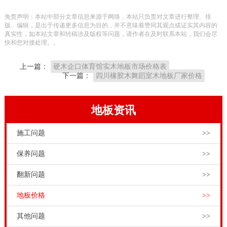
板技术工程师强调，篮球赛木地板的价钱是由各种要素
免责声明：本站中部分文章信息来源于网络，本站只负责对文章进行整理、排
影响的。例如篮球场地木地板的材料，铺设样式，生产
版、编辑，是出于传递更多信息为目的，并不意味着赞同其观点或证实其内容的
真实性，如本站文章和转稿涉及版权等问题，请作者在及时联系本站，我们会尽
商和品牌这些。
快和您对接处理。。
健身运动木地板技术工程师今日给各位讲解下篮球场地
上一篇：
硬木企口体育馆实木地板市场价格表
木地板的日常防水及保养工作中。一个我们要保证的便
下一篇：
四川橡胶木舞蹈室木地板厂家价格
是气温的调整一定要灵便掌握才行。篮球场地木地板它
对气体的气温是十分的敏锐的，针对太潮的自然环境，
地板资讯
篮球场地木地板就极易产生澎涨的状况，便会导致篮球
施工问题
>>
场地木地板鼓包或者形变的状况。四川松木舞台木地板
行业价格表，
实木运动地板
是木质材料，怕水怕潮。所
保养问题
>>
以使用湿润的抹布对实木运动地板进行清理时，千万记
翻新问题
>>
得湿度不要太大，以免湿气从缝隙里藏着，加大了实木
地板价格
>>
运动地板的湿度。有太阳照射的地方，尽可能的避免暴
晒，跟过长的照射时间，以免发生过热或者加速氧化反
其他问题
>>