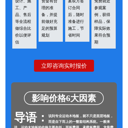
设计、施
资金有合
案双方签
免费就近
工、产
理的准
订合同
参观案
品、售后
备，并提
后，随时
例，获得
等全流程
前做好充
准备进行
样品，保
做综合比
足的预算
施工，节
障实际效
价以便评
规划
省时间
果符合预
估
期
立即咨询实时报价
影响价格6大因素
导语：
说到专业运动木地板，就不只是面层地板，
而是自下而上的一整套结构系统。一般来
说，运动木地板的价格主要包括：面板费用、承载板费用、龙骨费