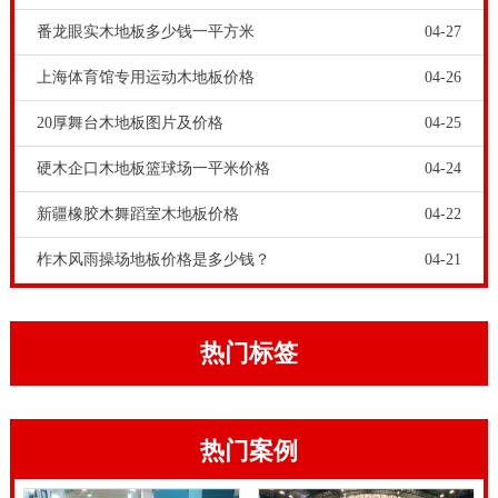
目的运作的跳起動作和圆球的反跳，规定圆球在比赛场
番龙眼实木地板多少钱一平方米
04-27
路面上的反跳较为指数应大于或等于90%的专业的健身
上海体育馆专用运动木地板价格
04-26
运动木地板有着*秀和稳定性的球回弹力能，木地板上
20厚舞台木地板图片及价格
04-25
没有一切延展性死点，它的反跳较为指数*少需要做到
93%。
硬木企口木地板篮球场一平米价格
04-24
体育木地板养护工作者要注意啦。白蚁药是有毒的。大
新疆橡胶木舞蹈室木地板价格
04-22
家在对体育木地板用药的时候，建议请市场上的专业防
柞木风雨操场地板价格是多少钱？
04-21
蚁机构来操作。不要自行操作。我们的目的是灭虫蚁，
保护运动木地板安全。不要虫蚁还滑灭完，却把运动人
员和观众给中毒啦。切记，体育木地板灭虫蚁药不能乱
热门标签
用。体育运动木地板购买，不可以仅仅较为价格。尽管
说体育运动木地板销售市场上店家诸多，大伙儿必须 货
热门案例
比三家，可是我们要了解比什么。不一样体育运动木地
板店家的体育木地板和演出舞台木地板铺设原材料，哪