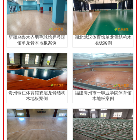
些较为关键呢，并不是购买价钱，也不是生产制造实木
板原材料，反而是体育运动木地板商品的技术专业品
质。四川松木舞台木地板行业价格表。
四川松木舞台木地板行业价格表，无论哪儿购置的健身
新疆乌鲁木齐羽毛球馆乒乓球
湖北武汉体育馆单龙骨结构木
馆单龙骨木地板案例
地板案例
运动木地板龙骨构造系统软件，配备防潮膜全是不可或
缺的。要是没有防潮膜，就并不是技术专业达标的健身
运动木地板铺设系统软件。铺设防潮膜层能够放置在底
层面与木龙骨中间，还可以放置在木龙骨以上。就现阶
段来讲华北地区按第二种方式 安装应用较多，而事实上
贵州铜仁体育馆双层龙骨结构
福建漳州市一职业学院体育馆
按*一种方式 安裝的防水性实际效果更好。
木地板案例
木地板案例