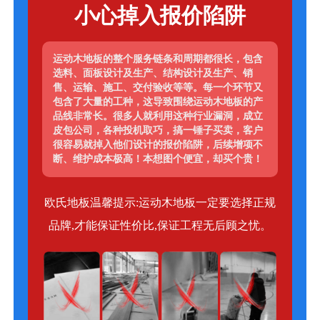
小心掉入报价陷阱
运动木地板的整个服务链条和周期都很长，包含
选料、面板设计及生产、结构设计及生产、销
售、运输、施工、交付验收等等。每一个环节又
包含了大量的工种，这导致围绕运动木地板的产
品线非常长。很多人就利用这种行业漏洞，成立
皮包公司，各种投机取巧，搞一锤子买卖，客户
很容易就掉入他们设计的报价陷阱，后续增项不
断、维护成本极高！本想图个便宜，却买个贵！
欧氏地板温馨提示:运动木地板一定要选择正规
品牌,才能保证性价比,保证工程无后顾之忧。