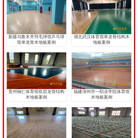
常高,与此同时会常常做一些道路标线、广告宣传这类,
因此对漆料的耐酸类规定非常好,与此同时,因为漆料可
以在体育场馆木地板表层产生一层防护膜,因此会出现增
加木地板使用期限的益处。给体育文化木地板刷油漆有
新疆乌鲁木齐羽毛球馆乒乓球
湖北武汉体育馆单龙骨结构木
馆单龙骨木地板案例
地板案例
保障和美观大方功效。价格实木运动地板枫木。
价格实木运动地板枫木，体育竞赛木地板翻修有时是没
有办法的事儿，体育文化实木板木地板应用十年多了，
即使沒有大的裂开，可是表面损坏许多也没什么光泽
度，终究是有一些年久，此刻购置新木地板成本费用太
贵州铜仁体育馆双层龙骨结构
福建漳州市一职业学院体育馆
高，假如开展打磨抛光翻修来检修保养更划得来。可是
木地板案例
木地板案例
打磨抛光翻修也需要请专业的工作人员来工程施工。