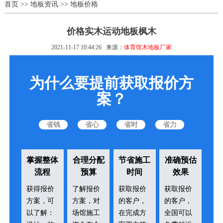
首页
>>
地板资讯
>>
地板价格
价格实木运动地板枫木
2021-11-17 10:44:26
来源：
体育馆木地板厂家
为什么要提前获取报价方
案？
省钱
省心
省时
省力
掌握整体
合理分配
节省施工
准确预估
流程
预算
时间
效果
获得报价
了解报价
获取报价
获取报价
方案，可
方案，对
的客户，
的客户，
以了解：
场馆施工
在完成方
全国可以