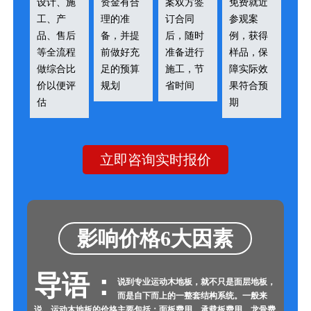
设计、施
资金有合
案双方签
免费就近
工、产
理的准
订合同
参观案
品、售后
备，并提
后，随时
例，获得
等全流程
前做好充
准备进行
样品，保
做综合比
足的预算
施工，节
障实际效
价以便评
规划
省时间
果符合预
估
期
立即咨询实时报价
影响价格6大因素
导语：
说到专业运动木地板，就不只是面层地板，
而是自下而上的一整套结构系统。一般来
说，运动木地板的价格主要包括：面板费用、承载板费用、龙骨费