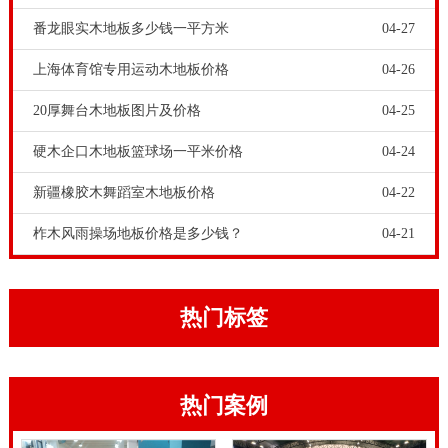
层地板进行翻新，也就是要重新打磨成素板、重新上
番龙眼实木地板多少钱一平方米
04-27
漆，这样才可以使得体育木地板焕然一新。
篮球木地板
上海体育馆专用运动木地板价格
04-26
价格
-价格实木运动地板枫木，篮球场地板的安裝很繁
20厚舞台木地板图片及价格
04-25
杂，加工工艺规定很高，假如依照传统式的民用型木地
板安装方法肯定是难以实现的。篮球场地板的安裝一般
硬木企口木地板篮球场一平米价格
04-24
要选择专业的生产厂家来开展铺设，确保按时完工，确
新疆橡胶木舞蹈室木地板价格
04-22
保场所的顺利执行，确保足球的一切正常进行，确保商
柞木风雨操场地板价格是多少钱？
04-21
品的品牌品牌效应和度。
合格的运动木地板产品，其运动木地板材质的含水率要
均衡。这样的运动木地板产品才能出厂，铺装运动木地
热门标签
板材料也要求含水率要合理。就算运动木地板铺装完成
后，体育场馆和剧院舞台工作人员，也要经常地检测地
热门案例
面铺装的运动木地板含水率是否均衡。如若失衡，就要
采取补救措施。充分考虑体育场馆的独特性,应用次数非