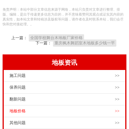
富层次感性、延展性真正等优势，是现阶段家装装修中
免责声明：本站中部分文章信息来源于网络，本站只负责对文章进行整理、排
木地板铺装的优选原材料。它的缺陷不是耐磨损，易失
版、编辑，是出于传递更多信息为目的，并不意味着赞同其观点或证实其内容的
真实性，如本站文章和转稿涉及版权等问题，请作者在及时联系本站，我们会尽
光泽度。实木地板有红榉木、红柚木、金河马牙、柞
快和您对接处理。。
木、水曲柳木、樱桃木板材、枫木等多种多样。
上一篇：
全国学校舞台木地板厂家价格
销售市场上大多数健身运动木地板生产厂家，不仅业务
下一篇：
重庆枫木舞蹈室木地板多少钱一平
流程杂，并且木材来源于、生产制造和安裝都脱轨，各
行其是。中间商太多和中间商脱轨不仅会提升体育竞赛
地板资讯
木地板徇私舞弊风险性，并且为将运动场馆和健身运动
施工问题
>>
场地的木地板保养留有了许多安全隐患。例如发生了难
题，都不清楚去找谁这些。品牌只做体育竞赛木地板，
保养问题
>>
并且有自身技术专业的工程施工精英团队。选择专业健
翻新问题
>>
身运动木地板生产厂家，从产品品质，到安裝和售后服
地板价格
>>
务都并不是难题。价格实木运动地板枫木，体育场馆工
程商和甲方朋友，采购运动木地板时要注意哪些事项
其他问题
>>