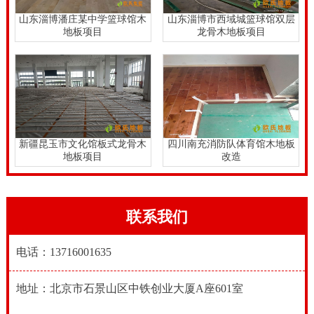
板非常容易产生伸缩式、从而造成木地板造成空隙和发
山东淄博潘庄某中学篮球馆木
山东淄博市西域城篮球馆双层
地板项目
龙骨木地板项目
出声音。
新疆昆玉市文化馆板式龙骨木
四川南充消防队体育馆木地板
地板项目
改造
联系我们
电话：13716001635
地址：北京市石景山区中铁创业大厦A座601室