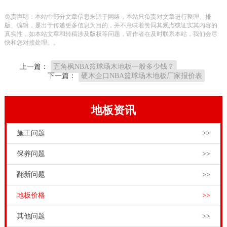
在成长的环节中，一方面因为大环境各有不同，另一方
免责声明：本站中部分文章信息来源于网络，本站只负责对文章进行整理、排
面因为花草树木成长的阴面朝阳、多少亲疏之差别，促
版、编辑，是出于传递更多信息为目的，并不意味着赞同其观点或证实其内容的
真实性，如本站文章和转稿涉及版权等问题，请作者在及时联系本站，我们会尽
使不一样地区的同一绿化植物中间有一定的差别，就算
快和您对接处理。。
在同一片山林中的花草树木，都很有可能表现出不一样
上一篇：
五角枫NBA篮球场木地板一般多少钱？
的颜色及纹路。所以说实木板拼装地板的偏色是常规的
下一篇：
硬木企口NBA篮球场木地板厂家报价表
天气现象。
购置体育木地板不可以封建迷信价钱。一些不内行的体
地板资讯
育运动场馆工程项目商和招标方，认为体育运动木地板
施工问题
>>
价钱越高，体育运动木地板品质就越高。按情理来讲是
如此的。但这还得详细情况状况剖析，要避免一些体育
保养问题
>>
运动木地板非法店家，用低等其他体育运动木地板商
翻新问题
>>
品，来假冒高级别价钱的体育运动木地板。广西枫桦木
地板价格
>>
舞台木地板价格，健身运动木地板生产厂家要想打造品
牌，就得从健身运动木地板商品的技术专业品质下手，
其他问题
>>