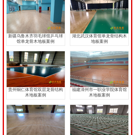
这些对比，实木板材运动木地板的专业性特性更强，产
品成本更高一些，因此 销售市场选购价钱也更高一些。
实木板拼装地板的日常清理和保养，要应用整洁的软刷
或纯棉拖布消除木地板上的脏东西、尘土，若木地板应
新疆乌鲁木齐羽毛球馆乒乓球
湖北武汉体育馆单龙骨结构木
馆单龙骨木地板案例
地板案例
用頻率十分高，***少清理三遍,当然这类清理十分简易
省劲，不用费很大的气力。实木板拼装地板日常清理，
不必撒水，实木板拼装地板也不可以浸泡。因此 实木板
拼装地板的佝用使用寿命长。广西枫桦木舞台木地板价
格。
贵州铜仁体育馆双层龙骨结构
福建漳州市一职业学院体育馆
广西枫桦木舞台木地板价格，篮球场地木地板在日常应
木地板案例
木地板案例
用全过程中，要防潮浸和返潮；与此同时还要避免篮球
赛木地板日晒和灯光效果直射，产生裂开难题；在篮球
场地馆房间内要留意空调加湿器的不合理应用，长期运
用中央空调、室内空气质量可能越来越非常干躁、木地