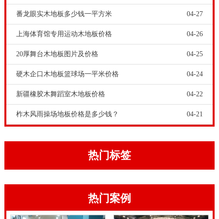
枫木篮球场木地板较为大特性是外型靓丽、经久耐用、
番龙眼实木地板多少钱一平方米
04-27
维护保养简易便捷。
篮球木地板价格
-广西枫桦木舞台木
上海体育馆专用运动木地板价格
04-26
地板价格，体育文化木地板除开偏色，还会继续有色板
20厚舞台木地板图片及价格
04-25
块变难题。便是由于应用损坏，及其保养不及时，会造
成体育文化木地板的外形颜色发生转变。一般挨近窗子
硬木企口木地板篮球场一平米价格
04-24
的木地板颜色要显然比昏暗部位的木地板颜色要亮，这
新疆橡胶木舞蹈室木地板价格
04-22
一关键受太阳光照射危害导致的视觉效果上木地板偏
柞木风雨操场地板价格是多少钱？
04-21
色。因此 一段时间体育文化木地板害怕比较严重，就可
以体育文化木地板再次刷油漆。体育文化木地板保养也
需要防幅射防水防雨。
热门标签
由于体育运动木地板技术专业需求较高，因此 生产工艺
流程也较家居装修木地板更加繁杂。体育运动木地板的
热门案例
成本费用要比家居装修木地板高许多。这儿就有一个常
识问题，和强化木地板，实木复合地板，体育运动地板