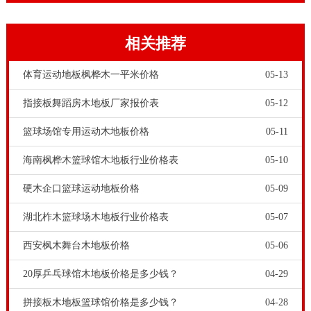
与此同时要有技术专业的健身运动木地板安裝，也有健
全的售后维修服务。健身运动木地板品牌并不是**成型
相关推荐
的？只是要用時间来沉积，用很多的运动场馆和剧场演
出舞台地面装修工程项目销售业绩来营造。
体育运动地板枫桦木一平米价格
05-13
指接板舞蹈房木地板厂家报价表
05-12
篮球场馆专用运动木地板价格
05-11
海南枫桦木篮球馆木地板行业价格表
05-10
硬木企口篮球运动地板价格
05-09
湖北柞木篮球场木地板行业价格表
05-07
篮球场地健身运动木地板两层直发夹板龙骨系统软件是
西安枫木舞台木地板价格
05-06
一种具高吸震性和连贯性的固定不动升降式的健身运动
20厚乒乓球馆木地板价格是多少钱？
04-29
木地板系统软件，合乎健身运动木地板规定的各类规
拼接板木地板篮球馆价格是多少钱？
04-28
范。相对性于健身运动地板胶，PVC材料等拼装地板，