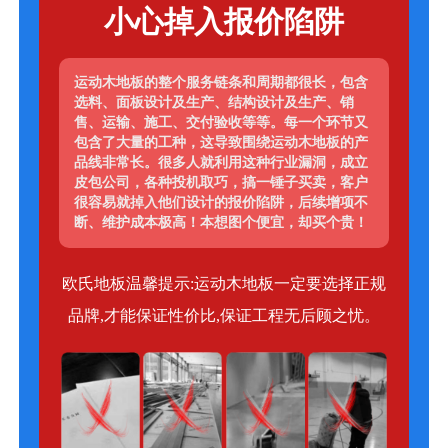
小心掉入报价陷阱
运动木地板的整个服务链条和周期都很长，包含
选料、面板设计及生产、结构设计及生产、销
售、运输、施工、交付验收等等。每一个环节又
包含了大量的工种，这导致围绕运动木地板的产
品线非常长。很多人就利用这种行业漏洞，成立
皮包公司，各种投机取巧，搞一锤子买卖，客户
很容易就掉入他们设计的报价陷阱，后续增项不
断、维护成本极高！本想图个便宜，却买个贵！
欧氏地板温馨提示:运动木地板一定要选择正规
品牌,才能保证性价比,保证工程无后顾之忧。