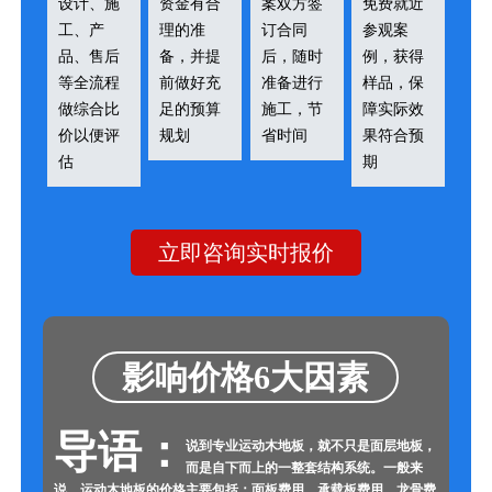
设计、施
资金有合
案双方签
免费就近
工、产
理的准
订合同
参观案
品、售后
备，并提
后，随时
例，获得
等全流程
前做好充
准备进行
样品，保
做综合比
足的预算
施工，节
障实际效
价以便评
规划
省时间
果符合预
估
期
立即咨询实时报价
影响价格6大因素
导语：
说到专业运动木地板，就不只是面层地板，
而是自下而上的一整套结构系统。一般来
说，运动木地板的价格主要包括：面板费用、承载板费用、龙骨费