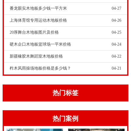
松，LVL双龙骨型（NBA、CBA专用型木地板）龙骨选
番龙眼实木地板多少钱一平方米
04-27
用马尾松双层人造板，地暖一部分选用松木家具板材。
上海体育馆专用运动木地板价格
04-26
篮球木地板价格
-专业的风雨操场运动地板造价是的多
20厚舞台木地板图片及价格
04-25
少？，健身运动木地板原材料在组装前和安裝完毕后，
在日常保养全过程中，要坚决杜绝浸泡返潮。健身运动
硬木企口木地板篮球场一平米价格
04-24
木地板在生产制造、安裝、日常保养全过程中，都是有
新疆橡胶木舞蹈室木地板价格
04-22
严谨的防锈防水工艺处理，保证 生产制造出技术专业达
柞木风雨操场地板价格是多少钱？
04-21
标的健身运动木地板商品，不容易产生起拱、烂掉等难
题。确保了运动场馆和剧场演出舞台的常规应用。品牌
健身运动木地板产品品质十分有确保。
热门标签
在房间内体育运动场馆开展体育体育运动的盆友，都是
有一个觉得，便是在实木板拼装地板上开展体育体育运
热门案例
动，上脚很好。这归功于实木板拼装地板的长化学纤
维，及其相对密度遍布非常匀称，那样针对外部的撞击