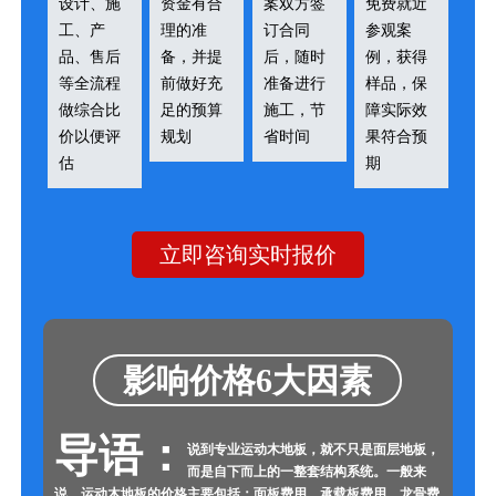
设计、施
资金有合
案双方签
免费就近
工、产
理的准
订合同
参观案
品、售后
备，并提
后，随时
例，获得
等全流程
前做好充
准备进行
样品，保
做综合比
足的预算
施工，节
障实际效
价以便评
规划
省时间
果符合预
估
期
立即咨询实时报价
影响价格6大因素
导语：
说到专业运动木地板，就不只是面层地板，
而是自下而上的一整套结构系统。一般来
说，运动木地板的价格主要包括：面板费用、承载板费用、龙骨费