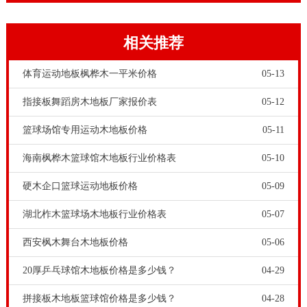
的加工工艺，技术专业的安裝精英团队，健全的售后服
务维护保养服务项目，变成 我国体育竞赛木地板领域的
相关推荐
信誉度品牌。挑选品牌体育竞赛木地板，必定会让广大
群众安心、舒心和温馨。
体育运动地板枫桦木一平米价格
05-13
指接板舞蹈房木地板厂家报价表
05-12
篮球场馆专用运动木地板价格
05-11
海南枫桦木篮球馆木地板行业价格表
05-10
硬木企口篮球运动地板价格
05-09
湖北柞木篮球场木地板行业价格表
05-07
技术专业体育竞赛木地板是一个飘浮龙骨构造系统软
西安枫木舞台木地板价格
05-06
件，大部分全部运动系统自上而下包含控制面板、防潮
20厚乒乓球馆木地板价格是多少钱？
04-29
膜、毛板、龙骨、皮垫等构件。体育竞赛木地板控制面
拼接板木地板篮球馆价格是多少钱？
04-28
板规定是纯实木板，体育竞赛木地板龙骨多选用樟子