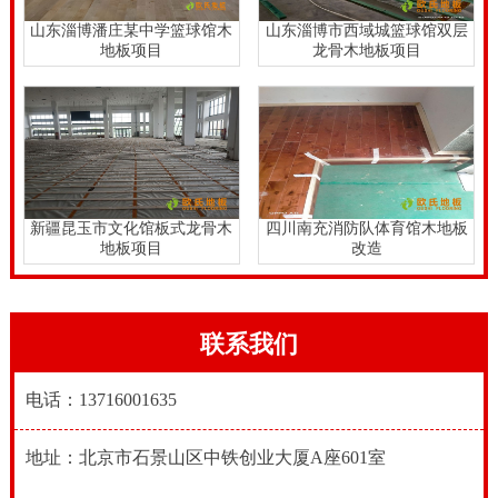
人脚底的地面上的关联不一样.因而必须挑选高过现行标
山东淄博潘庄某中学篮球馆木
山东淄博市西域城篮球馆双层
地板项目
龙骨木地板项目
准环境保护要求道德底线的商品.
新疆昆玉市文化馆板式龙骨木
四川南充消防队体育馆木地板
地板项目
改造
联系我们
电话：13716001635
地址：北京市石景山区中铁创业大厦A座601室