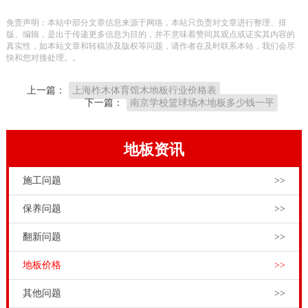
高，并且撞击力也是十分强的，因而为了能能够更好地
免责声明：本站中部分文章信息来源于网络，本站只负责对文章进行整理、排
维护保养健身运动木地板商品及其增加健身运动木地板
版、编辑，是出于传递更多信息为目的，并不意味着赞同其观点或证实其内容的
真实性，如本站文章和转稿涉及版权等问题，请作者在及时联系本站，我们会尽
商品的使用期限，应当特别注意对健身运动木地板商品
快和您对接处理。。
的日常维护保养与维护保养。
上一篇：
上海柞木体育馆木地板行业价格表
大家往往挑选实木板拼装地板铺材，实际来剖析，是由
下一篇：
南京学校篮球场木地板多少钱一平
于实木板拼装地板的专业性特性更强；实木板拼装地板
能够 打磨抛光翻修，只需保养恰当，实木板拼装地板的
地板资讯
使用期更长。并且假如从国内品牌体育运动木地板生产
施工问题
>>
厂家选购，相同的体育运动木地板商品，在所有体育运
动木地板销售市场上，能够 保证性价比高较高。专业的
保养问题
>>
风雨操场运动地板造价是的多少？，运动场馆和演出舞
翻新问题
>>
台剧院的路面室内空间就得用技术专业的体育文化运动
地板价格
>>
木地板。在中国健身运动木地板销售市场上，品牌体育
竞赛木地板生产厂家商品以其高质量的原材料，新科技
其他问题
>>