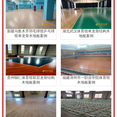
力就能有效地解决，不但能保防体育运动员工的生命安
全，还能推动体育运动员工的体育运动充分发挥。日常
日常生活，大家常常会参加一些户外活动，免不了都是
会触碰到运动场馆，那麼运动场馆里的体育竞赛木地板
新疆乌鲁木齐羽毛球馆乒乓球
湖北武汉体育馆单龙骨结构木
馆单龙骨木地板案例
地板案例
你掌握吗？运动场馆拼装地板是实木板拼装地板的一
种，是较为传统式的实木板拼装地板，差别于复合型拼
装地板。体育竞赛木地板规定达到三大特性，健身运动
多功能性、维护多功能性、技术性特性。专业的风雨操
场运动地板造价是的多少？。
贵州铜仁体育馆双层龙骨结构
福建漳州市一职业学院体育馆
专业的风雨操场运动地板造价是的多少？，在消协中审
木地板案例
木地板案例
理的相关健身运动木地板的举报实例中，80％之上的实
例所涉及到的篮球赛篮球赛
实木运动地板
返潮、健身运
动木地板车漆裂开等产品质量问题，这均与健身运动木
地板安裝技术性相关健身运动木地板针对舞蹈家与平常