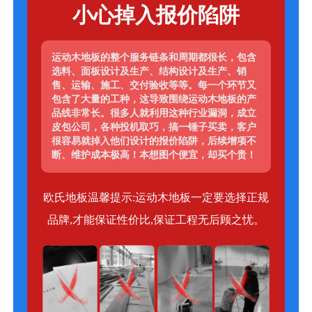
小心掉入报价陷阱
运动木地板的整个服务链条和周期都很长，包含
选料、面板设计及生产、结构设计及生产、销
售、运输、施工、交付验收等等。每一个环节又
包含了大量的工种，这导致围绕运动木地板的产
品线非常长。很多人就利用这种行业漏洞，成立
皮包公司，各种投机取巧，搞一锤子买卖，客户
很容易就掉入他们设计的报价陷阱，后续增项不
断、维护成本极高！本想图个便宜，却买个贵！
欧氏地板温馨提示:运动木地板一定要选择正规
品牌,才能保证性价比,保证工程无后顾之忧。