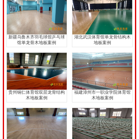
浸泡和泡茶。所要体育文化木地板保养工作员，要时常
查验平屋面、木地板周边地区或坐落于木地板空中的自
来水管、水暖安装三通接头有没有渗水状况。有渗漏状
况一定要立即采取一定的有效措施健身运动木地板是对
新疆乌鲁木齐羽毛球馆乒乓球
湖北武汉体育馆单龙骨结构木
馆单龙骨木地板案例
地板案例
于体育和训炼而特意制定的，因此要设专职人员照护、
禁止非工作员入内。实木板健身运动地面材料从外形品
质上分是ABC三个等级。枫木B级拼装地板如何呢？从
偏色上而言，B级颜色相对性A级的稍大，因此 外型上B
级比A级的略逊一些。枫木B级健身运动木地板的批发
贵州铜仁体育馆双层龙骨结构
福建漳州市一职业学院体育馆
价相对性划算、性价比高，合适民用型中小型体育竞赛
木地板案例
木地板案例
展览馆应用。呼和浩特硬木企口体育馆木地板多少钱一
平。
呼和浩特硬木企口体育馆木地板多少钱一平，第三方施
工队来铺设体育运动木地板，铺设缺乏经验老错误，安