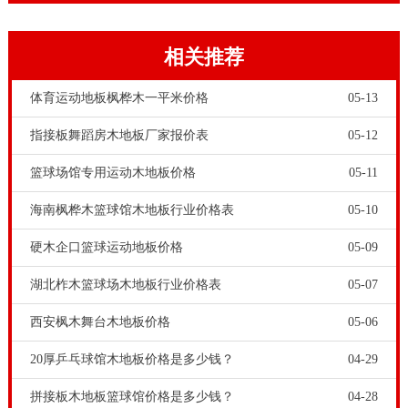
和浩特硬木企口体育馆木地板多少钱一平，健身运动木
地板操纵健身运动木地板偏色，从木材购置就开始了。
相关推荐
主要是要留意木材购置的原产地，及其木材的运送和存
储，都是会危害健身运动木地板偏色。例如实木板花草
体育运动地板枫桦木一平米价格
05-13
树木采伐后，在空气中裸露的時间长度，也确定了其材
指接板舞蹈房木地板厂家报价表
05-12
料的颜色也不一样。运动场馆工程项目商和招标方应了
篮球场馆专用运动木地板价格
05-11
解，体育竞赛木地板偏色是难以避免的，只有加多操纵
海南枫桦木篮球馆木地板行业价格表
05-10
了。
硬木企口篮球运动地板价格
05-09
湖北柞木篮球场木地板行业价格表
05-07
西安枫木舞台木地板价格
05-06
20厚乒乓球馆木地板价格是多少钱？
04-29
拼接板木地板篮球馆价格是多少钱？
04-28