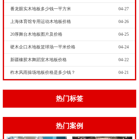
不仅体育木地板必须 保养，演出舞台木地板也必须 保
番龙眼实木地板多少钱一平方米
04-27
养。可以说体育
运动木地板保养
，是体育运动场馆和剧
上海体育馆专用运动木地板价格
04-26
场演出舞台开展日常经营管理的一项主要工作中，并且
20厚舞台木地板图片及价格
04-25
是至关重要的工作中。假如体育木地板和演出舞台木地
板发生产品质量问题，那麼体育运动场馆和剧场演出舞
硬木企口木地板篮球场一平米价格
04-24
台就需要止经营了。体育运动木地板保养是体育运动场
新疆橡胶木舞蹈室木地板价格
04-22
地的头等大事。
篮球木地板价格
-呼和浩特硬木企口体育
柞木风雨操场地板价格是多少钱？
04-21
馆木地板多少钱一平，假如体育竞赛木地板是小总面积
的虫蚀，可以用注射针注入汽油的方法处理，但这类方
式 会出现汽油的残余味道，而且只有小总面积应用。顾
热门标签
客*好是立即到技术专业的健身运动木地板供应商那边
寻找解决方案，靠谱的健身运动木地板公司会出现技术
热门案例
专业的工作人员上门服务灭虫。
体育文化木地板日常保养，要坚决杜绝体育文化木地板