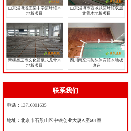
裝技术性不够铺设实际效果差，以次充好铺设安全隐患
山东淄博潘庄某中学篮球馆木
山东淄博市西域城篮球馆双层
地板项目
龙骨木地板项目
多；更糟糕的是第三方施工队的装修工，非常容易产生
安全风险。据市场调研，一些体育运动场馆工程项目商
和招标方，因为请第三方来铺设，装修工实际操作不善
导致意外伤害，还得体育运动场馆工程项目商和招标方
赔偿医疗费用和误工。
新疆昆玉市文化馆板式龙骨木
四川南充消防队体育馆木地板
地板项目
改造
联系我们
电话：13716001635
地址：北京市石景山区中铁创业大厦A座601室