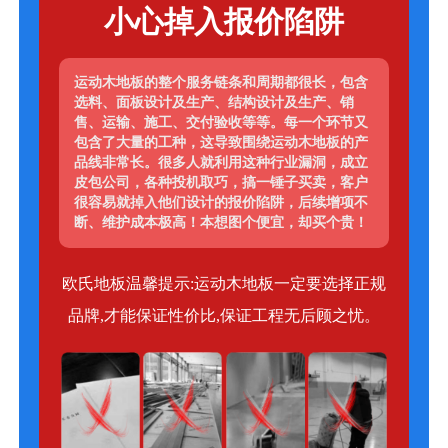
小心掉入报价陷阱
运动木地板的整个服务链条和周期都很长，包含
选料、面板设计及生产、结构设计及生产、销
售、运输、施工、交付验收等等。每一个环节又
包含了大量的工种，这导致围绕运动木地板的产
品线非常长。很多人就利用这种行业漏洞，成立
皮包公司，各种投机取巧，搞一锤子买卖，客户
很容易就掉入他们设计的报价陷阱，后续增项不
断、维护成本极高！本想图个便宜，却买个贵！
欧氏地板温馨提示:运动木地板一定要选择正规
品牌,才能保证性价比,保证工程无后顾之忧。