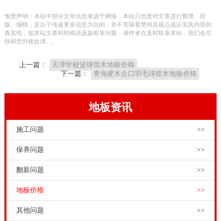
需要明确自身健身运动展览馆的体育文化木地板安裝构
免责声明：本站中部分文章信息来源于网络，本站只负责对文章进行整理、排
造也是如何的？由于健身运动木地板生产厂家为了更好
版、编辑，是出于传递更多信息为目的，并不意味着赞同其观点或证实其内容的
真实性，如本站文章和转稿涉及版权等问题，请作者在及时联系本站，我们会尽
地达到顾客不一样要求，产品研发出多种多样系列产品
快和您对接处理。。
品牌体育竞赛木地板和安裝龙骨构造解决方法。大伙儿
上一篇：
天津学校篮球馆木地板价格
要依据健身运动展览馆的具体主要参数，购买较为适合
下一篇：
青海硬木企口羽毛球馆木地板价格
的健身运动木地板铺设计划方案。
在我国健身运动木地板销售市场，健身运动木地板店家
地板资讯
较为杂，在其中品牌健身运动木地板，在中国东北和俄
施工问题
>>
罗斯远东地区建了木材产业基地，生产制造高品质枫
木。健身运动木地板生产厂家也有自身技术专业的安裝
保养问题
>>
精英团队，一切以用户为管理中心，发布更经济实惠、
翻新问题
>>
更技术专业安心的服务项目，让运动场馆工程项目商和
地板价格
>>
招标方得到更温馨的售后服务感受。品牌健身运动木地
板商品，名优产品，技术专业安裝，确保售后服务。呼
其他问题
>>