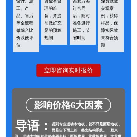
设计、施
资金有合
案双方签
免费就近
工、产
理的准
订合同
参观案
品、售后
备，并提
后，随时
例，获得
等全流程
前做好充
准备进行
样品，保
做综合比
足的预算
施工，节
障实际效
价以便评
规划
省时间
果符合预
估
期
立即咨询实时报价
影响价格6大因素
导语：
说到专业运动木地板，就不只是面层地板，
而是自下而上的一整套结构系统。一般来
说，运动木地板的价格主要包括：面板费用、承载板费用、龙骨费