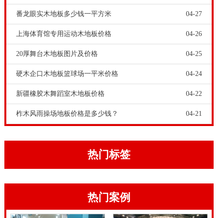
体育运动木地板发出吱吱声是一种比较常见的情况，在
番龙眼实木地板多少钱一平方米
04-27
温湿度变化比较大的场馆内尤为明显。那么体育运动木
上海体育馆专用运动木地板价格
04-26
地板吱吱声是质量问题吗？其实这要看具体情况啦。浙
20厚舞台木地板图片及价格
04-25
江松木篮球馆木地板怎么卖？，木材密度之大概值，所
有木材之密度几乎相同，约为1.44~1.57，平均值为
硬木企口木地板篮球场一平米价格
04-24
1.54，其表现密度因树种不同而稍有不同。
新疆橡胶木舞蹈室木地板价格
04-22
浙江松木篮球馆木地板怎么卖？
实木运动地板
采用**亚
柞木风雨操场地板价格是多少钱？
04-21
光漆和亮光漆，色泽柔和又耐磨性强，无需打蜡维护，
具有良好的防潮、防腐、隔热、隔音、保温、抗菌、防
虫、绝缘、不助燃和耐气候变化能力强等性能，可营造
热门标签
舒适的运动环境。，随着我国体育产业的快速发展，越
来越多的专业的产品介绍或发展。如果空气质量不好。
热门案例
一般成品木地板的含水率应介于8-12不当使用的膨胀现
象导致的水进入篮球大厅的木地板（的接缝，例如：加