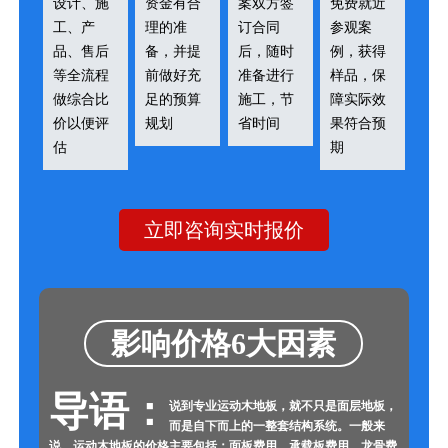
设计、施
资金有合
案双方签
免费就近
工、产
理的准
订合同
参观案
品、售后
备，并提
后，随时
例，获得
等全流程
前做好充
准备进行
样品，保
做综合比
足的预算
施工，节
障实际效
价以便评
规划
省时间
果符合预
估
期
立即咨询实时报价
影响价格6大因素
导语：
说到专业运动木地板，就不只是面层地板，
而是自下而上的一整套结构系统。一般来
说，运动木地板的价格主要包括：面板费用、承载板费用、龙骨费