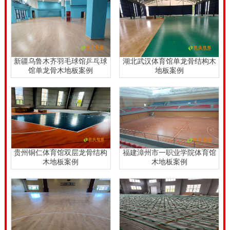
热自来水，在大的水流入面积等）是不正确的用户维护
的问题。因为薄的木地板的，则使用较少的粘合剂。在
另一方面，薄板具有高密度和耐冲击性会更好。知道什
么行为会损害篮球馆的木地板时，要注意它在我们的日
新疆乌鲁木齐羽毛球馆乒乓球
湖北武汉体育馆单龙骨结构木
馆单龙骨木地板案例
地板案例
常生活中，让篮球馆的木地板的效果，可以打得很好。
很多人不是很了解篮球场的木地板。届时，我们将有更
多的选择。实木体育馆木地板本身是防水的。要重视对
实木体育馆木地板的工艺和施工。
实木体育馆木地板是严格禁止打蜡。据木制品，打蜡是
贵州铜仁体育馆双层龙骨结构
福建漳州市一职业学院体育馆
保护产品的一般方法，但实木体育馆木地板对地板表面
木地板案例
木地板案例
的摩擦系数严格的要求。如果地板表面太光滑，运动员
很可能会导致其由于摩擦系数的运动滑倒在脚底期间削
减会影响到正常的竞技水平的性能。在严重的情况下，
也可能会出现打滑的事故。使用10个楼层的组装在平地