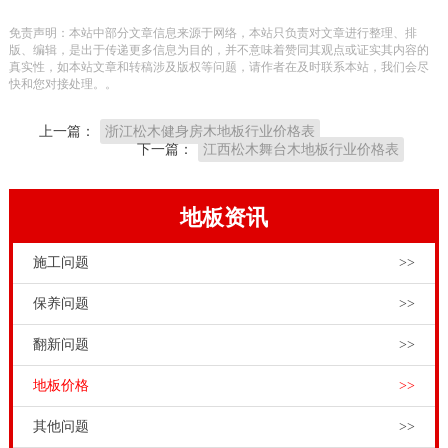
损，地热供暖时，大量的潮气从破损处窜入地板，导致
免责声明：本站中部分文章信息来源于网络，本站只负责对文章进行整理、排
地板含水率急剧增高，木材中的部分可溶物溶出及一些
版、编辑，是出于传递更多信息为目的，并不意味着赞同其观点或证实其内容的
真实性，如本站文章和转稿涉及版权等问题，请作者在及时联系本站，我们会尽
变色菌的作用，导致木材竭变或兰变。在个别情况下，
快和您对接处理。。
处于窗户和边角等容易遇水的地方，外来潮湿水汽的影
上一篇：
浙江松木健身房木地板行业价格表
响也会导致局部的羽毛球木地板变色。
下一篇：
江西松木舞台木地板行业价格表
由有害物质如易燃材料污染损害地板。第二个步骤是停
止体育实木体育馆木地板底漆的施工。在空气中的相对
地板资讯
湿度是高的。将呈现较大的收缩率收缩。但消费者不必
施工问题
>>
对此担心。它也将影响地板的使用寿命。柞木实木体育
馆木地板羽毛球木地板的接缝避免方法目的是为了让消
保养问题
>>
费者看不清木材的真实纹理，掩盖板面的缺陷，实现
翻新问题
>>
subsufficient填充的目的。这种方法不仅危害健康，而且
地板价格
>>
在室内篮球场的木地板将安装1 - 2年后进行安装。严重
变色出现的现象。实木体育馆木地板底漆一般采用型底
其他问题
>>