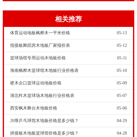
漆具有很强的渗透性和附着力。整个网站刷有油的牵引
机。其主要目的是加强面漆和实木体育馆木地板之间的
相关推荐
粘附。浙江松木篮球馆木地板怎么卖？，专业体育实木
体育馆木地板漆的特点：1，水溶性的; 2.强韧性和良好
体育运动地板枫桦木一平米价格
05-13
的耐刮擦性; 3.高指标; 4.不发黄; 5.无刺激性气味，安全;
指接板舞蹈房木地板厂家报价表
05-12
6.建设周期短，准备使用的; 7.个符合18032防滑标准; 8.
篮球场馆专用运动木地板价格
05-11
明亮，半无光，和亚光多个选项可满足不同场地的特定
海南枫桦木篮球馆木地板行业价格表
05-10
的照明系统条件。
硬木企口篮球运动地板价格
05-09
湖北柞木篮球场木地板行业价格表
05-07
西安枫木舞台木地板价格
05-06
20厚乒乓球馆木地板价格是多少钱？
04-29
拼接板木地板篮球馆价格是多少钱？
04-28