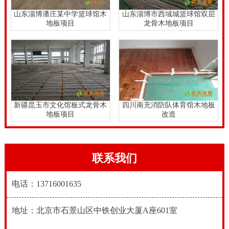
上，用手触摸它，并查看是否加工质量准确度，平滑度
山东淄博潘庄某中学篮球馆木
山东淄博市西域城篮球馆双层
地板项目
龙骨木地板项目
平滑顺畅，无论是榫，槽配合，安装间隙，防变形槽和
其他组件是紧。浙江松木篮球馆木地板怎么卖？。
浙江松木篮球馆木地板怎么卖？，运动木地板无论是新
铺装的或翻新的在进行表面保护层的涂刷之前，应使用
专门的地板打磨机进行处理。打磨完成后的质量，决定
新疆昆玉市文化馆板式龙骨木
四川南充消防队体育馆木地板
了*后体育馆的质量。本着“尽力而精，按需而粗”的准
地板项目
改造
则，专业人员试图寻找打磨机的*佳工作程序。
联系我们
电话：13716001635
地址：北京市石景山区中铁创业大厦A座601室