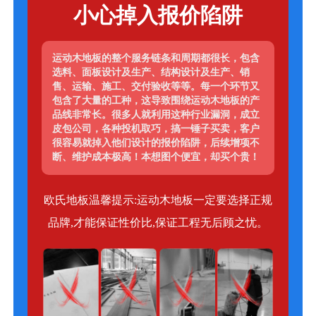
小心掉入报价陷阱
运动木地板的整个服务链条和周期都很长，包含
选料、面板设计及生产、结构设计及生产、销
售、运输、施工、交付验收等等。每一个环节又
包含了大量的工种，这导致围绕运动木地板的产
品线非常长。很多人就利用这种行业漏洞，成立
皮包公司，各种投机取巧，搞一锤子买卖，客户
很容易就掉入他们设计的报价陷阱，后续增项不
断、维护成本极高！本想图个便宜，却买个贵！
欧氏地板温馨提示:运动木地板一定要选择正规
品牌,才能保证性价比,保证工程无后顾之忧。