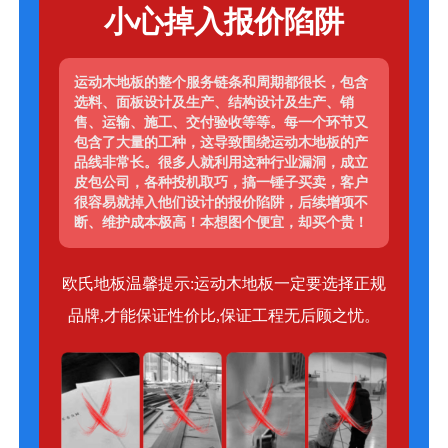
小心掉入报价陷阱
运动木地板的整个服务链条和周期都很长，包含
选料、面板设计及生产、结构设计及生产、销
售、运输、施工、交付验收等等。每一个环节又
包含了大量的工种，这导致围绕运动木地板的产
品线非常长。很多人就利用这种行业漏洞，成立
皮包公司，各种投机取巧，搞一锤子买卖，客户
很容易就掉入他们设计的报价陷阱，后续增项不
断、维护成本极高！本想图个便宜，却买个贵！
欧氏地板温馨提示:运动木地板一定要选择正规
品牌,才能保证性价比,保证工程无后顾之忧。