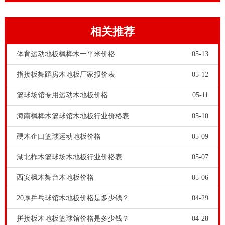
强。地堡木地板C类是由于龙骨和矿棉板没有安装牢
固，这将导致隐藏的结构转变。*一是，有材料的差
相关推荐
异。为了区分的实木体育馆木地板的质量和档次，**先
要了解所选的实木体育馆木地板的材料。了解施工过程
体育运动地板枫桦木一平米价格
05-13
中场内的腻子粉。昆明柞木舞台木地板行业价格表，体
指接板舞蹈房木地板厂家报价表
05-12
育运动木地板保护措施是“消光”，消光是指利用专用机
篮球场馆专用运动木地板价格
05-11
械除去体育运动木地板漆面光泽，或使用专用消光剂除
海南枫桦木篮球馆木地板行业价格表
05-10
去油化光泽。当体育运动木地板某一区域经长期使用后
漆面被磨光，导致了摩擦系数降低，这时候就需要给体
硬木企口篮球运动地板价格
05-09
育运动木地板做“消光”工作来使体育运动木地板恢复到
湖北柞木篮球场木地板行业价格表
05-07
绝佳状态下。
西安枫木舞台木地板价格
05-06
20厚乒乓球馆木地板价格是多少钱？
04-29
拼接板木地板篮球馆价格是多少钱？
04-28