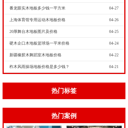
番龙眼实木地板多少钱一平方米
04-27
上海体育馆专用运动木地板价格
04-26
20厚舞台木地板图片及价格
04-25
功能层是运动场结构的核心层。说穿了，这是羽毛球木
地板结构体系的承载层。它可分为上，下龙骨层。它决
硬木企口木地板篮球场一平米价格
04-24
定了优势和运动的缺点地面特性。粘合剂层等昆明柞木
新疆橡胶木舞蹈室木地板价格
04-22
舞台木地板行业价格表，运动木地板的技术功能是指体
柞木风雨操场地板价格是多少钱？
04-21
育地板能够长时间满足运动功能和保护功能，运动木地
板的承重负荷及牢固化使用寿命必须达到比赛及训练的
要求，如活动篮球架及相关体育设施在木地板上移动
热门标签
时，木地板的表层和结构不能因此遭到破坏。
昆明柞木舞台木地板行业价格表运动木地板翘起来的原
热门案例
因，地基干燥不彻底，有些体育馆为了赶工期，会选择
在地基未干燥的情况下就进行铺设，还有些体育馆会选