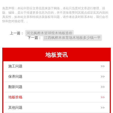
将化学品固着在木材细胞壁上。2.木馏油或木馏油溶剂
免责声明：本站中部分文章信息来源于网络，本站只负责对文章进行整理、排
是煤炭的油基蒸馏物，用于抵御虫害和腐蚀。木馏油占
版、编辑，是出于传递更多信息为目的，并不意味着赞同其观点或证实其内容的
真实性，如本站文章和转稿涉及版权等问题，请作者在及时联系本站，我们会尽
据木纤维的细胞空穴。3.油溶性化学品是溶于适当的石
快和您对接处理。。
油载体中的有机化学品，用于抵御虫害和腐蚀。这些化
上一篇：
河北枫桦木篮球馆木地板造价
学品占据木纤维的细胞空穴。木地板的防腐很重要，它
下一篇：
江西枫桦木体育场木地板多少钱一平
直接关系到木材的使用寿命，如果它的防腐方法不当，
那么它的地板将会快出现问题
地板资讯
其使用寿命是非常长的。或者从哪些方面可以看到地板
施工问题
>>
的质量。避免在木地板和干污渍水浸泡。喜欢的衣服，
体育实木体育馆木地板具有高，中，低三档。
实木运动
保养问题
>>
地板
的传统铺路方法是龙骨。总是会有在安装实木体育
翻新问题
>>
馆木地板的小问题。让我整理出一些在安装的实木体育
地板价格
>>
馆木地板的常见问题。究其原因，空鼓声是由于不当固
定，主要是毛板与龙骨，毛板与地板钉子数量少或不
其他问题
>>