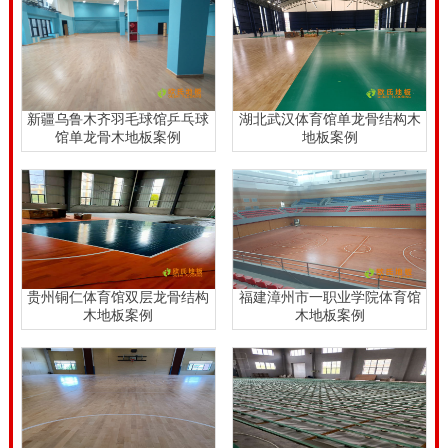
择在连续多雨的情况下进场铺设，这些都为以后的起翘
埋下了隐患，运动木地板在铺设前，体育馆应做好基础
地面的清洁和干燥，可以用薄膜盖在地面上，经过12小
时后，如果没有水汽，就说明地面已经彻底干燥了，在
新疆乌鲁木齐羽毛球馆乒乓球
湖北武汉体育馆单龙骨结构木
馆单龙骨木地板案例
地板案例
多雨的天气，也不建议铺设，因为地面会因天气的原因
而返潮，水汽会渗入运动木地板伸缩缝里，导致膨胀变
形。，诱导的区域的系数）的降低，消光指的是使用特
殊设备，以除去涂料的光泽度或使用特殊的消光剂来去
除油性光泽度。这不是一锤定音。确保通风或空调工作
贵州铜仁体育馆双层龙骨结构
福建漳州市一职业学院体育馆
正常。普通变形当运动员的土地上，在运动强度1500N
木地板案例
木地板案例
地面，垂直变形高度应小于3mm不小于在着陆在空中的
那一刻。这不仅使地板看起来更直观，而且会延长预定
地板抛光和车削之间的时间。变形控制这个指标要求的
地面应具有一定的“韧性”，也有一定的“刚性”。室内空