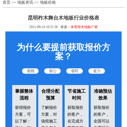
首页
>>
地板资讯
>>
地板价格
昆明柞木舞台木地板行业价格表
2021-09-24 10:51:36
来源：
体育馆木地板厂家
为什么要提前获取报价方
案？
省钱
省心
省时
省力
掌握整体
合理分配
节省施工
准确预估
流程
预算
时间
效果
获得报价
了解报价
获取报价
获取报价
方案，可
方案，对
的客户，
的客户，
以了解：
场馆施工
在完成方
全国可以