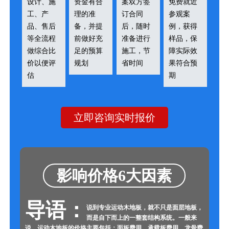
设计、施
资金有合
案双方签
免费就近
工、产
理的准
订合同
参观案
品、售后
备，并提
后，随时
例，获得
等全流程
前做好充
准备进行
样品，保
做综合比
足的预算
施工，节
障实际效
价以便评
规划
省时间
果符合预
估
期
立即咨询实时报价
影响价格6大因素
导语：
说到专业运动木地板，就不只是面层地板，
而是自下而上的一整套结构系统。一般来
说，运动木地板的价格主要包括：面板费用、承载板费用、龙骨费