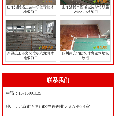
气的湿度上升。严禁清洗用溶剂油产品在地板上。羽毛
山东淄博潘庄某中学篮球馆木
山东淄博市西域城篮球馆双层
地板项目
龙骨木地板项目
球木地板的手段，体育领域的木地板运动。并调节温
度，使35--50之间的室内湿度很长一段时间。
(6)球门：球门应设在每条球门线的中央，由两根相距
7.32米、与两面角旗点相等距离、直立门柱与一根下沿
离地面2.44米的水平横木连接组成，为确保安全，无论
新疆昆玉市文化馆板式龙骨木
四川南充消防队体育馆木地板
是固定球门或可移动球门都必须稳定地固定在场地上。
地板项目
改造
门柱及横木的宽度与厚度，均应对称相等，不得超过12
厘米。8） 施工条件的检查：检查是否具备施工条件，
联系我们
对不符合施工要求的事项要做记录，甲方应责令有关部
门限期解决，分清责任，特别是水、火、盗等。昆明柞
电话：13716001635
木舞台木地板行业价格表。
昆明柞木舞台木地板行业价格表，在较潮湿的地面，如
地址：北京市石景山区中铁创业大厦A座601室
果防潮膜连接处没有用防水胶带粘严，尽管运动木地板