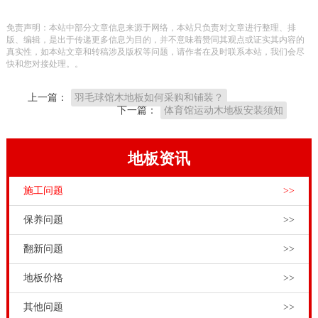
木地板安装
为什么要预留伸缩缝，以及预留伸缩缝标准
免责声明：本站中部分文章信息来源于网络，本站只负责对文章进行整理、排
是多少：
版、编辑，是出于传递更多信息为目的，并不意味着赞同其观点或证实其内容的
真实性，如本站文章和转稿涉及版权等问题，请作者在及时联系本站，我们会尽
1、预留伸缩缝的意义
快和您对接处理。。
体育木地板的主要原材料是实木材料，实木材质有热胀
上一篇：
羽毛球馆木地板如何采购和铺装？
冷缩的特性。一年四季，春夏秋冬气候环境都不同。外
下一篇：
体育馆运动木地板安装须知
界环境的变化，自然会引起体育木地板的热胀冷缩变
化。体育木地板铺装过程中，预贸伸缩缝就是为了应对
地板资讯
这一物理现象的。
施工问题
>>
保养问题
>>
翻新问题
>>
地板价格
>>
其他问题
>>