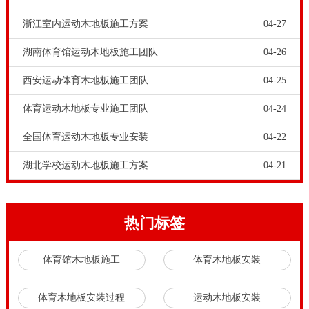
当遇到墙体、柱子等硬件时必须留出3-5cm的伸缩缝上
浙江室内运动木地板施工方案
04-27
面压通风式踢脚线。
3、通风孔
湖南体育馆运动木地板施工团队
04-26
为了控制体育木地板的物理变化，体育木地板铺装要配
西安运动体育木地板施工团队
04-25
置防潮膜和通风孔。保持体育木地板均衡含水率的稳
体育运动木地板专业施工团队
04-24
定。体育木地板的场所的环境情况如年均温度、湿度变
全国体育运动木地板专业安装
04-22
化规律以及木材的平衡含水率。控制体育木地板的含水
率稳定以满足当地的需求不至于使地板产生较大的变
湖北学校运动木地板施工方案
04-21
化。
欧氏运动木地板工程师指出，体育场馆室内四周有铺装
热门标签
地面应当配置通风孔，保证隐蔽工程的空气和室内的空
气进行循环流动，防止体育木地板材料的腐烂变质。
体育馆木地板施工
体育木地板安装
体育木地板安装过程
运动木地板安装