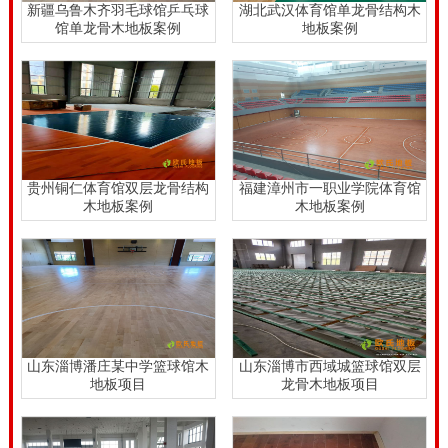
新疆乌鲁木齐羽毛球馆乒乓球
湖北武汉体育馆单龙骨结构木
馆单龙骨木地板案例
地板案例
贵州铜仁体育馆双层龙骨结构
福建漳州市一职业学院体育馆
木地板案例
木地板案例
山东淄博潘庄某中学篮球馆木
山东淄博市西域城篮球馆双层
地板项目
龙骨木地板项目