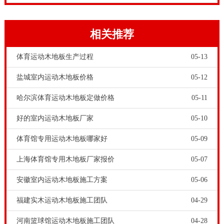
2、预留伸缩缝标准
在施工现场安装体育木地板时一定要留出伸缩缝来抵消
相关推荐
由地板的含水率变化而产生的变形量。
体育运动木地板生产过程
05-13
一般龙骨的接头,毛板的接缝都要留出1-3mm的缝隙。
盐城室内运动木地板价格
05-12
面层地板间根据地板的宽度及当时的地以及当地的木材
平衡含水率一般留出0.2-0.5mm的缝隙,表面缝隙一定要
哈尔滨体育运动木地板定做价格
05-11
均匀笔直给人一种**的立体感。
好的室内运动木地板厂家
05-10
体育馆专用运动木地板哪家好
05-09
上海体育馆专用木地板厂家报价
05-07
安徽室内运动木地板施工方案
05-06
福建实木运动木地板施工团队
04-29
河南篮球馆运动木地板施工团队
04-28