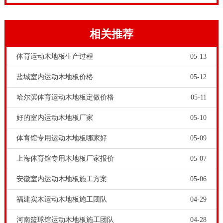
没有那么大的运动量，在减震抗压、防滑、地板弹力等
方面也就没有那么高的要求。所以家装没有必要铺装体
相关推荐
育木地板。毕竟体育木地板的采购价格更高。
体育运动木地板生产过程
05-13
盐城室内运动木地板价格
05-12
哈尔滨体育运动木地板定做价格
05-11
好的室内运动木地板厂家
05-10
体育馆专用运动木地板哪家好
05-09
大家知道为什么，市场上的运动木地板采购价格要比家
上海体育馆专用木地板厂家报价
05-07
装木地板价格高呢？因为在室内体育场馆，举行的都是
安徽室内运动木地板施工方案
05-06
各项体育运动项目，体育运动过程比较激烈，会产生大
福建实木运动木地板施工团队
04-29
量的运动冲击力，需要地面铺装的建筑材料进行消解。
河南篮球馆运动木地板施工团队
04-28
所以体育木地板的生产工艺较为复杂，生产成本也比家