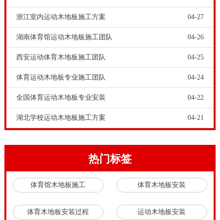
装木地板高。舞台木地板品牌-硬木企口篮球木地板施工
浙江室内运动木地板施工方案
04-27
要点，篮球场木地板对球的反跳工作能力有一定的规
湖南体育馆运动木地板施工团队
04-26
定，必须木地板具备延展性；网球、羽毛球馆的木地板
西安运动体育木地板施工团队
04-25
对路面的摩擦阻力有规定，不可以太涩也不可以太滑
等。这种平时大家不容易注意到的、看起来无关痛痒的
体育运动木地板专业施工团队
04-24
难题，经常会危害运队友场中的充分发挥，危害赛果。
全国体育运动木地板专业安装
04-22
运动木地板市场有许多运动木地板商家，以下几类运动
湖北学校运动木地板施工方案
04-21
木地板厂家不建议选择。原料要从第三方采购的运动木
地板厂家；只售材料没有施工团队的运动木地板厂家；
生产业务庞杂的运动木地板厂家；没有品牌，只是仿冒
热门标签
外国体育运动木地板品牌贴牌生产的运动木地板厂家。
体育馆木地板施工
体育木地板安装
这些运动木地板厂家，要么产品质量不够，要么没有专
业的安装和售后。健身运动木地板销售市场上健身运动
体育木地板安装过程
运动木地板安装
木地板的价钱又怎样呢？健身运动木地板技术工程师强