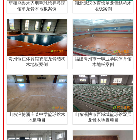
新疆乌鲁木齐羽毛球馆乒乓球
湖北武汉体育馆单龙骨结构木
馆单龙骨木地板案例
地板案例
贵州铜仁体育馆双层龙骨结构
福建漳州市一职业学院体育馆
木地板案例
木地板案例
山东淄博潘庄某中学篮球馆木
山东淄博市西域城篮球馆双层
地板项目
龙骨木地板项目