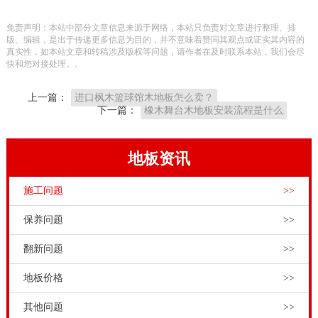
业，经常会出现各种各样体育木地板选购和安裝难题；
免责声明：本站中部分文章信息来源于网络，本站只负责对文章进行整理、排
例如体育木地板铺设原材料，抵达安裝当场，却与订购
版、编辑，是出于传递更多信息为目的，并不意味着赞同其观点或证实其内容的
真实性，如本站文章和转稿涉及版权等问题，请作者在及时联系本站，我们会尽
的规格型号和样式不符合，又发生往返踢皮球的难题；
快和您对接处理。。
也有便是体育木地板安裝品质差，又得踢皮球。由此可
上一篇：
进口枫木篮球馆木地板怎么卖？
见选择专业体育运动木地板经销商的必要性。
下一篇：
橡木舞台木地板安装流程是什么
众多体育场馆工程项目商和招标方在挑选健身运动木地
板品牌和生产厂家时，千万不要瞎折腾。不必被虚假广
地板资讯
告所误，也不必被极低价钱所引诱，不找后账不折腾。
施工问题
>>
要保证这种，在逐渐的情况下，就需要挑选像品牌健身
运动木地板那样的技术专业的健身运动木地板品牌和生
保养问题
>>
产厂家，从商品到安裝，再到售后维修服务一站式总体
翻新问题
>>
处理。硬木企口篮球木地板施工要点，家装木地板的专
地板价格
>>
业性能和体育木地板不同。体育木地板的专业性能更
强。虽然说体育木地板也可以铺装居家建筑。但是家里
其他问题
>>