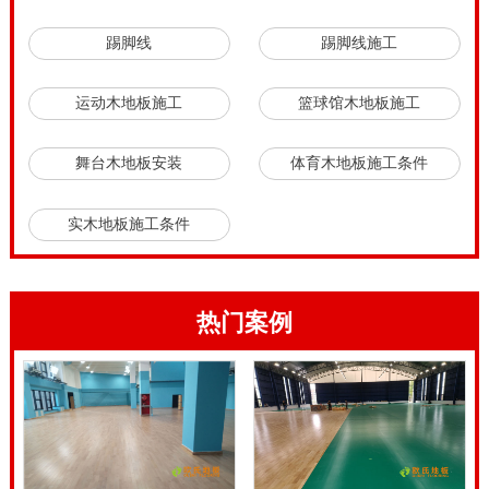
调，真真正正专业的的实木板健身运动地板价格较价格
踢脚线
踢脚线施工
昂贵，实木地板材料依据级别不一样、构造不一样，能
够分成专业、基本型、经济实用三个等次，不一样等次
运动木地板施工
篮球馆木地板施工
的木地板价钱也是差距非常大的。硬木企口篮球木地板
舞台木地板安装
体育木地板施工条件
施工要点。
硬木企口篮球木地板施工要点，篮球场健身运动木地板
实木地板施工条件
规定耐磨损,如今一般全是选用的实木板拼装地板,这类
健身运动木地板除开地面防滑,上脚舒适外,也有一点便
是耐磨损。由于因为在篮球场,要常常举办篮球,品质层
热门案例
面理应通关,假如健身运动几回就篮球赛木地板就磨透了
或是磨烂了,那般既危害健身运动又耽搁时间,消耗钱
财。