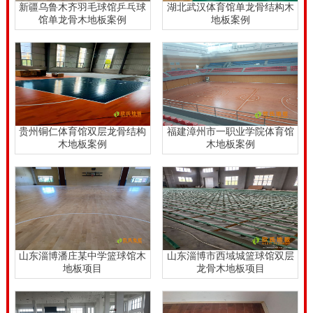
新疆乌鲁木齐羽毛球馆乒乓球
湖北武汉体育馆单龙骨结构木
馆单龙骨木地板案例
地板案例
贵州铜仁体育馆双层龙骨结构
福建漳州市一职业学院体育馆
木地板案例
木地板案例
山东淄博潘庄某中学篮球馆木
山东淄博市西域城篮球馆双层
地板项目
龙骨木地板项目