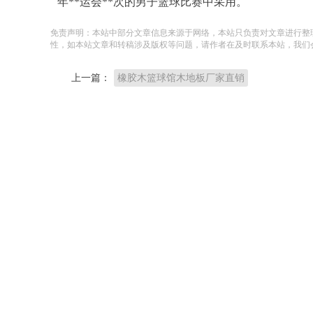
年**运会**次的男子篮球比赛中采用。
免责声明：本站中部分文章信息来源于网络，本站只负责对文章进行整
性，如本站文章和转稿涉及版权等问题，请作者在及时联系本站，我们
上一篇：
橡胶木篮球馆木地板厂家直销