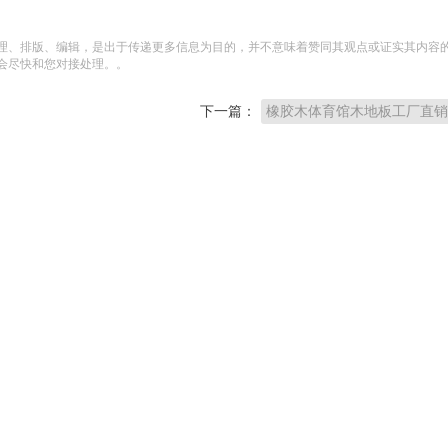
理、排版、编辑，是出于传递更多信息为目的，并不意味着赞同其观点或证实其内容
会尽快和您对接处理。。
下一篇：
橡胶木体育馆木地板工厂直销