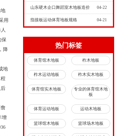
山东硬木企口舞蹈室木地板造价
04-22
动地
采用
指接板运动体育地板规格
04-21
修人
的保
热门标签
，降
体育馆木地板
柞木地板
成地
柞木运动地板
柞木实木地板
工程
然后
体育馆实木地板
专业的体育馆木地
板
师詹
体育运动地板
运动木地板
年增
篮球馆木地板
篮球场木地板
36