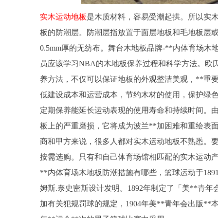
实木运动地板
是木质材料，容易受潮起拱。所以实木
板的防潮层。防潮层指放置于面层地板和毛地板层或
0.5mm厚的无纺布。舞台木地板品牌-**内体育场
员应该学习NBA的木地板保养过程和科学方法。欧
养方法，不仅可以保证地板的外观整洁美观，**重
低建设成本和运营成本，节约木材的使用，保护绿
定期保养能延长运动表现的使用寿命和持续时间。由
板上的严重磨损，它将成为波兰**加困难和重绘表
商和甲方来说，很多人都对实木运动地板不熟悉。要
按需选购。只有和自己体育场馆相匹配的实木运动产
**内体育场木地板防潮措施有哪些，篮球运动于189
姆斯.奈史密斯设计发明。1892年制定了「美**青年会
加有关犯规罚球的规定，1904年美**青年会出版**本