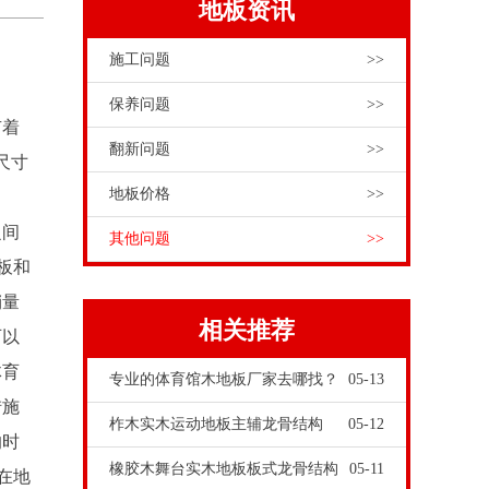
地板资讯
施工问题
>>
保养问题
>>
有着
翻新问题
>>
尺寸
地板价格
>>
之间
其他问题
>>
地板和
销量
相关推荐
可以
体育
专业的体育馆木地板厂家去哪找？
05-13
措施
柞木实木运动地板主辅龙骨结构
05-12
的时
橡胶木舞台实木地板板式龙骨结构
05-11
在地