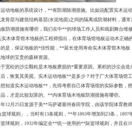
运动地板的系统设计，**有防潮除潮措施。比如说配置实木运
龙骨层与建筑结构基层(水泥地面)之间的隔离或防潮材料，通常
木地板防潮措施有哪些，我们在中**的球场工作人员和戏剧舞台维
氏实木体育馆木地板的工程师指出，在体育场馆地板运动木正确
要的是，保证地板的*佳性能，**延长使用寿命实木体育馆木地板
色地球的宝贵的森林资源。
于宽松的沙尘颗粒是木地板磨损的*重要原因。累积的沙尘会造
面后，恢复其美观。实木运动地板**是多少？对于广大体育场馆
想知道实木运动地板**，先得考察自己体育场馆的实际参数，
品，才是比较划算的。**内体育场木地板防潮措施有哪些。
1年12月25日发源于美**马萨诸塞州春田学院，由该学院体育教
篮球规则」，当时有13条规则，**年1893年增加到23条，1897
篮球规则，1932年编定全**统一使用的**际篮球规则，并且在19