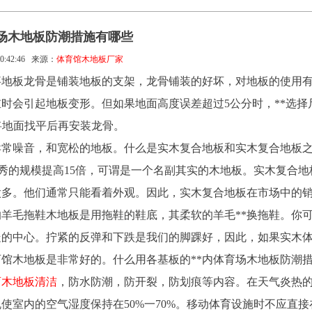
场木地板防潮措施有哪些
0:42:46
来源：
体育馆木地板厂家
事地板龙骨是铺装地板的支架，龙骨铺装的好坏，对地板的使用
时会引起地板变形。但如果地面高度误差超过5公分时，**选择
将地面找平后再安装龙骨。
异常噪音，和宽松的地板。什么是实木复合地板和实木复合地板
gree*秀的规模提高15倍，可谓是一个名副其实的木地板。实木复合
太多。他们通常只能看着外观。因此，实木复合地板在市场中的
羊毛拖鞋木地板是用拖鞋的鞋底，其柔软的羊毛**换拖鞋。你
走的中心。拧紧的反弹和下跌是我们的脚踝好，因此，如果实木
馆木地板是非常好的。什么用各基板的**内体育场木地板防潮
育木地板清洁
，防水防潮，防开裂，防划痕等内容。在天气炎热
使室内的空气湿度保持在50%一70%。移动体育设施时不应直接