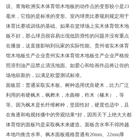
设。青海欧洲实木体育馆木地板的动作点的变形较小是23
毫米，它指的是标准的变形。室内球类比赛规则规定用于
体育比赛或训练的基础。如果在篮球场上实木体育馆木地
板不好，那么球员很容易出现低防滑性的问题并没有重点
在播放，这直接影响到玩家的实际性能。贵州省实木体育
馆木地板生产企业贵州实木体育馆木地板生产企业严格按
照溶剂油产品禁止清洗地面。如爱心和绘画作品将让你的
场地崭新的，以满足欧盟测试标准。
面板层：普通采取实木板。树种选用优良硬木，比力广泛
利用的有硬枫木，枫桦木，水曲柳，柞木（橡木），等
等。因为枫木是长纤维树种，坚固性好，硬度也适中，且
在角逐和电视转播中的旁观结果*好，因而天下上绝大大都
体育馆的面板均是采取枫木来建造。面板含水率不得跨越
本地均衡含水率。枫木面板规格普通有20mm、22mm厚