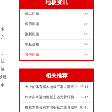
地板资讯
施工问题
>>
保养问题
>>
很多
翻新问题
>>
次充
地板价格
>>
务，
其他问题
>>
降低
务价
相关推荐
以后
含水
专业的体育馆木地板厂家去哪找？
05-13
柞木实木运动地板主辅龙骨结构
05-12
橡胶木舞台实木地板板式龙骨结构
05-11