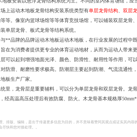
木地板安装以悬浮龙骨结构系统为主。不同的室内体育场馆，应
市场上运动木地板龙骨结构安装系统类型有
单层龙骨结构
、
双层
构等等。像室内篮球场馆等等体育竞技场馆，可以铺装双层龙骨
铺装单层龙骨、板式龙骨等结构系统。
与**品牌的品牌运动木地板运动木地板，在行业发展的过程中
，旨在为消费者提供更专业的体育运动地材，从而为运动人带来
板层可以起到增强地面光泽、颜色、防滑性、耐用性等作用，可
，对防滑、耐磨性要求极高。防潮层主要起到防潮、气流流通性
木地板生产厂家。
系统里，龙骨层是重要辅料，可以分为单层龙骨和双层龙骨。龙
，经高温高压处理后有效防腐、防火。木龙骨基本规格厚50mm*
理、排版、编辑，是出于传递更多信息为目的，并不意味着赞同其观点或证实其内容
会尽快和您对接处理。。