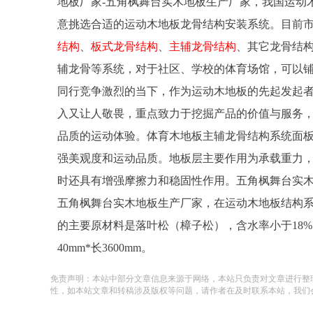
地板厂家-五角枫舞台实木地板生产厂家，我国运动
意挑选合适的运动木地板龙骨结构安装系统。目前
结构
、
板式龙骨结构
、
主辅龙骨结构
、其它龙骨结
辅龙骨等系统，对于社区、学校的体育场馆，可以
同行竞争激烈的当下，作为运动木地板的先起发起者
入又让人敬畏，重点致力于挖掘产品的价值与服务
品质的运动体验。体育木地板主辅龙骨结构系统面
强美观度和运动品质。地板层主要作用为承载重力
时还具有增强摩擦力和稳固性作用。五角枫舞台实
五角枫舞台实木地板生产厂家，在运动木地板结构
的主要原材料是落叶松（樟子松），含水率小于18%
40mm*长3600mm。
免责声明：本站中部分文章信息来源于网络，本站只负责对文章进行整
性，如本站文章和转稿涉及版权等问题，请作者在及时联系本站，我们