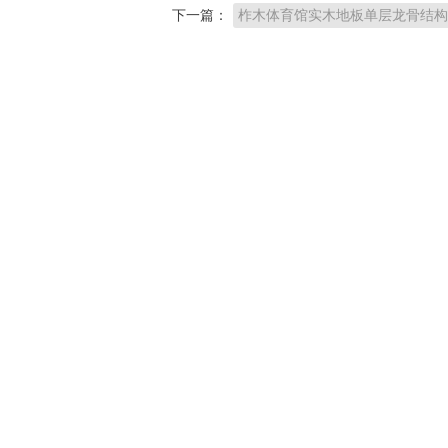
下一篇：
柞木体育馆实木地板单层龙骨结构