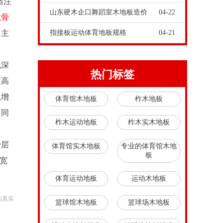
当注
山东硬木企口舞蹈室木地板造价
04-22
龙骨
、主
指接板运动体育地板规格
04-21
既深
热门标签
更高
以增
体育馆木地板
柞木地板
，同
柞木运动地板
柞木实木地板
骨层
体育馆实木地板
专业的体育馆木地
板
宽
体育运动地板
运动木地板
的真实
篮球馆木地板
篮球场木地板