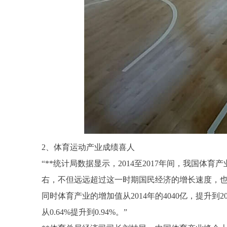
2、体育运动产业成绩喜人
“**统计局数据显示，2014至2017年间，我国体育
右，不但远远超过这一时期国民经济的增长速度，也比2
同时体育产业的增加值从2014年的4040亿，提升到2
从0.64%提升到0.94%。”