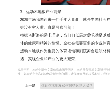
3、运动木地板产业前景
2020年底我国迎来一件千年大喜事，就是中国社会在
姓没有穷人啦。真是可喜可贺！
根据马斯洛的需求理论，当们们低层次需求满足以后
体的健康和精神的愉悦。全社会需要更多的专业体
运动木地板作为重要的体育场馆和剧院舞台建筑材
遇，实现企业和产业的更大繁荣。
免责声明：本站中部分文章信息来源于网络，本站只负责对文章进行整
性，如本站文章和转稿涉及版权等问题，请作者在及时联系本站，我们
上一篇：
体育馆木地板如何保护运动人员？