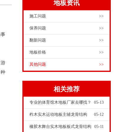
地板资讯
施工问题
>>
保养问题
>>
动事
翻新问题
>>
地板价格
>>
、游
其他问题
>>
一种
相关推荐
专业的体育馆木地板厂家去哪找？
05-13
柞木实木运动地板主辅龙骨结构
05-12
橡胶木舞台实木地板板式龙骨结构
05-11