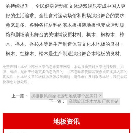
的持续提升 ，全民健身运动和文休游戏娱乐变成中国人更
好的生活追求。全社會对运动场馆和剧场演出舞台的要求
愈来愈多。各种各样材料的实木板拼装地板也变成运动场
馆和剧场演出舞台的关键铺设原材料。枫木、枫桦木、柞
木、榉木、香杉木等是生产制造体育文化木地板的良材；
枫木、红橡木、松木是生产制造演出舞台木地板的良材。
免责声明：本站中部分文章信息来源于网络，本站只负责对文章进行整理、排
版、编辑，是出于传递更多信息为目的，并不意味着赞同其观点或证实其内容的
真实性，如本站文章和转稿涉及版权等问题，请作者在及时联系本站，我们会尽
快和您对接处理。。
上一篇：
拼接板风雨操场运动地板哪个品牌好？
下一篇：
高端篮球场木地板厂家直销
地板资讯