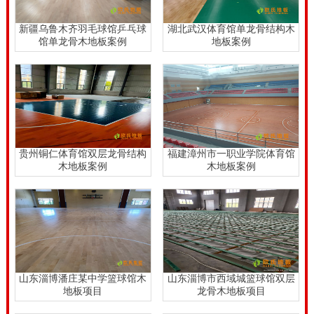
新疆乌鲁木齐羽毛球馆乒乓球
湖北武汉体育馆单龙骨结构木
馆单龙骨木地板案例
地板案例
贵州铜仁体育馆双层龙骨结构
福建漳州市一职业学院体育馆
木地板案例
木地板案例
山东淄博潘庄某中学篮球馆木
山东淄博市西域城篮球馆双层
地板项目
龙骨木地板项目