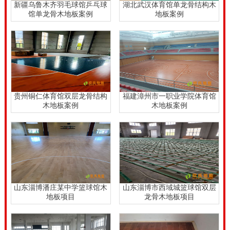
新疆乌鲁木齐羽毛球馆乒乓球
湖北武汉体育馆单龙骨结构木
馆单龙骨木地板案例
地板案例
贵州铜仁体育馆双层龙骨结构
福建漳州市一职业学院体育馆
木地板案例
木地板案例
山东淄博潘庄某中学篮球馆木
山东淄博市西域城篮球馆双层
地板项目
龙骨木地板项目