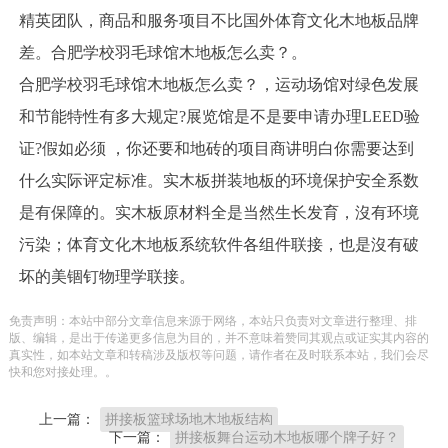
精英团队，商品和服务项目不比国外体育文化木地板品牌
差。合肥学校羽毛球馆木地板怎么卖？。
合肥学校羽毛球馆木地板怎么卖？，运动场馆对绿色发展
和节能特性有多大规定?展览馆是不是要申请办理LEED验
证?假如必须 ，你还要和地砖的项目商讲明白你需要达到
什么实际评定标准。实木板拼装地板的环境保护安全系数
是有保障的。实木板原材料全是当然生长发育，沒有环境
污染；体育文化木地板系统软件各组件联接，也是沒有破
坏的美锢钉物理学联接。
免责声明：本站中部分文章信息来源于网络，本站只负责对文章进行整理、排
版、编辑，是出于传递更多信息为目的，并不意味着赞同其观点或证实其内容的
真实性，如本站文章和转稿涉及版权等问题，请作者在及时联系本站，我们会尽
快和您对接处理。。
上一篇：
拼接板篮球场地木地板结构
下一篇：
拼接板舞台运动木地板哪个牌子好？