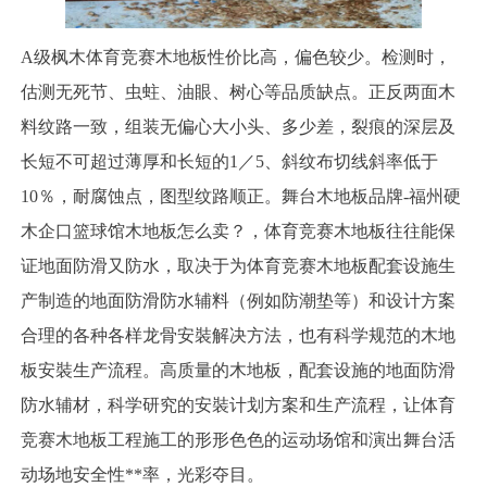
A级枫木体育竞赛木地板性价比高，偏色较少。检测时，
估测无死节、虫蛀、油眼、树心等品质缺点。正反两面木
料纹路一致，组装无偏心大小头、多少差，裂痕的深层及
长短不可超过薄厚和长短的1／5、斜纹布切线斜率低于
10％，耐腐蚀点，图型纹路顺正。舞台木地板品牌-福州硬
木企口篮球馆木地板怎么卖？，体育竞赛木地板往往能保
证地面防滑又防水，取决于为体育竞赛木地板配套设施生
产制造的地面防滑防水辅料（例如防潮垫等）和设计方案
合理的各种各样龙骨安裝解决方法，也有科学规范的木地
板安裝生产流程。高质量的木地板，配套设施的地面防滑
防水辅材，科学研究的安裝计划方案和生产流程，让体育
竞赛木地板工程施工的形形色色的运动场馆和演出舞台活
动场地安全性**率，光彩夺目。