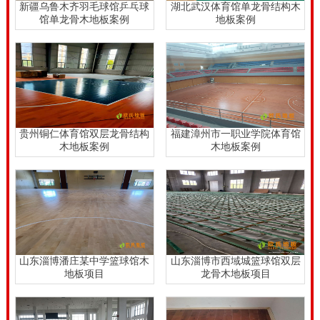
新疆乌鲁木齐羽毛球馆乒乓球
湖北武汉体育馆单龙骨结构木
馆单龙骨木地板案例
地板案例
贵州铜仁体育馆双层龙骨结构
福建漳州市一职业学院体育馆
木地板案例
木地板案例
山东淄博潘庄某中学篮球馆木
山东淄博市西域城篮球馆双层
地板项目
龙骨木地板项目