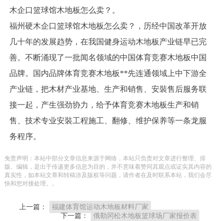
木企口篮球馆木地板怎么卖？。
福州硬木企口篮球馆木地板怎么卖？，历经中国改革开放
几十年的发展趋势，在我国健身运动木地板产业链早已完
善。不断涌现了一批闻名领域的中国体育竞赛木地板中国
品牌。国内品牌体育竞赛木地板**先连通领域上中下游全
产业链，把木材产业基地、生产和销售、安裝售后服务联
接一起，产生强劲协力，给予体育竞赛木地板生产和销
售、技术专业安裝工程施工、翻修、维护保养等一条龙服
务程序。
免责声明：本站中部分文章信息来源于网络，本站只负责对文章进行整理、排
版、编辑，是出于传递更多信息为目的，并不意味着赞同其观点或证实其内容的
真实性，如本站文章和转稿涉及版权等问题，请作者在及时联系本站，我们会尽
快和您对接处理。。
上一篇：
福建体育馆运动木地板材料厂家
下一篇：
俄勒冈松木地板篮球场厂家报价表