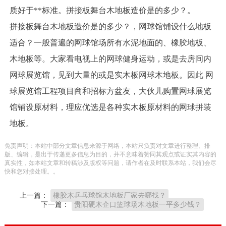
质好于**标准。拼接板舞台木地板造价是的多少？。
拼接板舞台木地板造价是的多少？，网球馆铺设什么地板
适合？一般普遍的网球馆场所有水泥地面的、橡胶地板、
木地板等。大家看电视上的网球健身运动，或是去房间内
网球展览馆，见到大量的或是实木板网球木地板。因此 网
球展览馆工程项目商和招标方盆友，大伙儿购置网球展览
馆铺设原材料，理应优选是各种实木板原材料的网球拼装
地板。
免责声明：本站中部分文章信息来源于网络，本站只负责对文章进行整理、排
版、编辑，是出于传递更多信息为目的，并不意味着赞同其观点或证实其内容的
真实性，如本站文章和转稿涉及版权等问题，请作者在及时联系本站，我们会尽
快和您对接处理。。
上一篇：
橡胶木乒乓球馆木地板厂家去哪找？
下一篇：
贵阳硬木企口篮球场木地板一平多少钱？