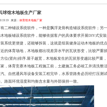
乒乓球馆木地板生产厂家
0:19:19
来源：
体育馆木地板厂家
若有二种铺设系统软件，一种是飘浮龙骨构造铺设系统软件；另
木地板铺设系统软件，能够依据客户的具体要求开展DIY式安裝
安装系统更便捷，还能够拆装，这就是组装健身运动木地板的优
常近的体育场地，木地板都出現差异水平的瓦状形变，比较严重
方位(竖向)排序.屋子越宽，木地板发生的瓦状形变越比较严重
厂家，体育竞赛木地板工程施工前，土建施工务必竣工并清洗整
、汽、自然通风等设备安装工程完毕，水系管路务必历经打压测
毕。路面环境湿度和均衡含水量与外部保持一致。