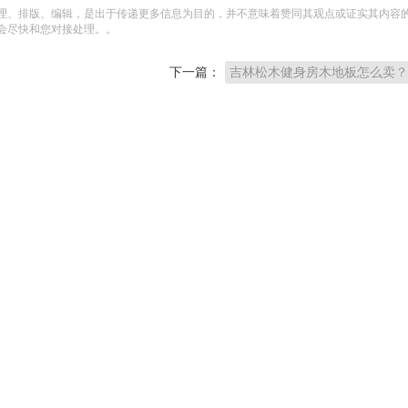
理、排版、编辑，是出于传递更多信息为目的，并不意味着赞同其观点或证实其内容
会尽快和您对接处理。。
下一篇：
吉林松木健身房木地板怎么卖？