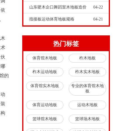
板调
山东硬木企口舞蹈室木地板造价
04-22
。依
色
指接板运动体育地板规格
04-21
化木
热门标签
技术
大伙
体育馆木地板
柞木地板
适哪
柞木运动地板
柞木实木地板
馆的
体育馆实木地板
专业的体育馆木地
板
不动
安裝
体育运动地板
运动木地板
裝构
篮球馆木地板
篮球场木地板