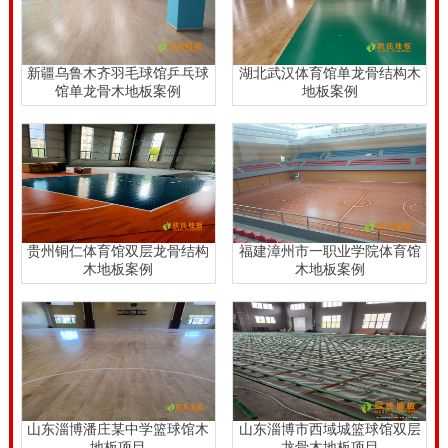
新疆乌鲁木齐羽毛球馆乒乓球
湖北武汉体育馆单龙骨结构木
馆单龙骨木地板案例
地板案例
贵州铜仁体育馆双层龙骨结构
福建漳州市一职业学院体育馆
木地板案例
木地板案例
山东淄博潘庄某中学篮球馆木
山东淄博市西域城篮球馆双层
地板项目
龙骨木地板项目