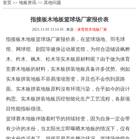
首页
>>
地板资讯
>>
其他问题
指接板木地板篮球场厂家报价表
2021-11-01 13:14:10
来源：
体育馆木地板厂家
指接板木地板篮球场厂家报价表，在篮球场地、羽毛球
馆、网球馆、剧院等健身运动展览馆，为何合适铺设枫桦
木、柞木、枫木、松木等实木板原材料呢？由于做为体育
竞赛木地板的材料，实木板拼装地板具备许多优势。例如
实木板拼装地板不容易涨缩形变，并且也不会伤到原路
面。实木板拼装地板原料沒有环境污染，合乎如今的设计
构思。实木板拼装地板历经智能化生产工艺流程，各新项
目性能指标很强。
篮球赛木地板伴随着时节的持续转变，因为自身一定会带
有少许的水份，当太阳光立即曝晒木地板的情况下，仅有
的水份也没有了，就很容易产生翘边状况。篮球场地馆在