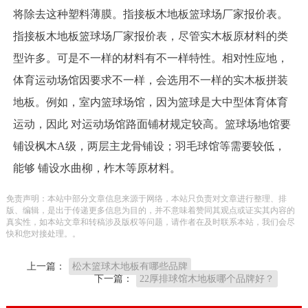
将除去这种塑料薄膜。指接板木地板篮球场厂家报价表。
指接板木地板篮球场厂家报价表，尽管实木板原材料的类
型许多。可是不一样的材料有不一样特性。相对性应地，
体育运动场馆因要求不一样，会选用不一样的实木板拼装
地板。例如，室内篮球场馆，因为篮球是大中型体育体育
运动，因此 对运动场馆路面铺材规定较高。篮球场地馆要
铺设枫木A级，两层主龙骨铺设；羽毛球馆等需要较低，
能够 铺设水曲柳，柞木等原材料。
免责声明：本站中部分文章信息来源于网络，本站只负责对文章进行整理、排
版、编辑，是出于传递更多信息为目的，并不意味着赞同其观点或证实其内容的
真实性，如本站文章和转稿涉及版权等问题，请作者在及时联系本站，我们会尽
快和您对接处理。。
上一篇：
松木篮球木地板有哪些品牌
下一篇：
22厚排球馆木地板哪个品牌好？