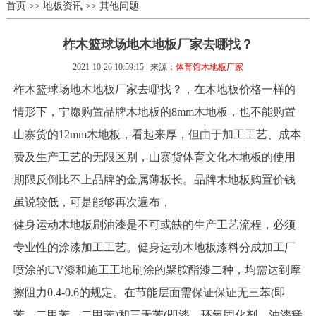
首页
>>
地板资讯
>>
其他问题
柞木篮球场地木地板厂家去哪找？
2021-10-26 10:59:15
来源：
体育馆木地板厂家
柞木篮球场地木地板厂家去哪找？，在木地板价格一样的
情形下，宁愿购置品牌木地板的8mm木地板，也不能购置
山寨货的12mm木地板，看起来厚，但由于加工工艺、成本
费及生产工艺的无限区别，山寨货体育文化木地板的使用
期限反倒比不上品牌的金属薄板长。品牌木地板购置价钱
虽说较低，可是能够再次遍布，
健身运动木地板刷油漆是不可或缺的生产工艺流程，必须
专业性的涂漆加工工艺。健身运动木地板漆料分成加工厂
喷涂的UV漆和施工工地刷涂的聚胺酯漆二种，均需达到摩
擦阻力0.4-0.6的规定。在节能层面需保证保证无三苯(即
苯、二甲苯、二甲苯)和三无苯(即漆、环氧固化剂、油漆稀