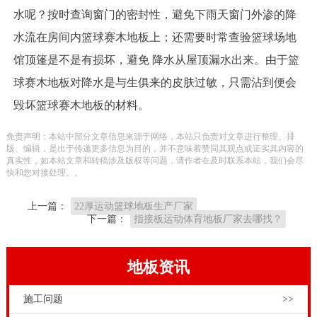
水呢？按时查询窗门的密封性，避免下雨天窗门外渗的降
水流在房间内篮球赛木地板上；还需要时常查验篮球场地
馆顶篷是不是有损坏，避免 降水从屋顶漏水出来。由于篮
球赛木地板对降水是与生俱来的皮肤过敏，只需沾到便会
毁坏篮球赛木地板的材料。
免责声明：本站中部分文章信息来源于网络，本站只负责对文章进行整理、排
版、编辑，是出于传递更多信息为目的，并不意味着赞同其观点或证实其内容的
真实性，如本站文章和转稿涉及版权等问题，请作者在及时联系本站，我们会尽
快和您对接处理。。
上一篇：
22厚运动篮球地板生产厂家
下一篇：
指接板运动体育地板厂家去哪找？
地板资讯
施工问题
>>