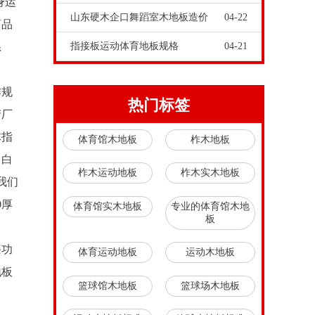
身运
山东硬木企口舞蹈室木地板造价
04-22
商品
系
指接板运动体育地板规格
04-21
作规
热门标签
产厂
体指
体育馆木地板
柞木地板
、白
柞木运动地板
柞木实木地板
我们
0厚
体育馆实木地板
专业的体育馆木地
板
漆功
体育运动地板
运动木地板
地板
篮球馆木地板
篮球场木地板
。