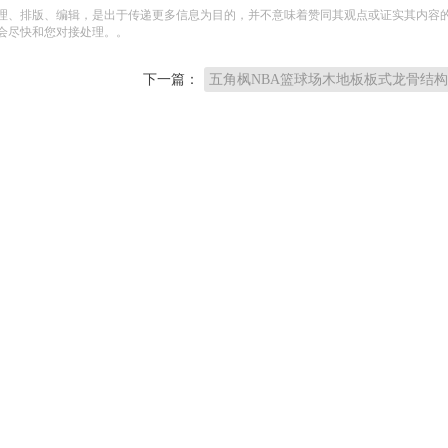
理、排版、编辑，是出于传递更多信息为目的，并不意味着赞同其观点或证实其内容
会尽快和您对接处理。。
下一篇：
五角枫NBA篮球场木地板板式龙骨结构