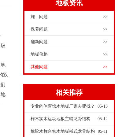
地板资讯
施工问题
>>
保养问题
>>
松
翻新问题
>>
易破
地板价格
>>
木地
其他问题
>>
的双
我们
相关推荐
木地
材
专业的体育馆木地板厂家去哪找？
05-13
柞木实木运动地板主辅龙骨结构
05-12
橡胶木舞台实木地板板式龙骨结构
05-11