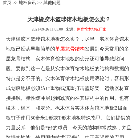
首页
>>
地板资讯
>>
其他问题
天津橡胶木篮球馆木地板怎么卖？
2021-09-26 11:05:00
来源：
体育馆木地板厂家
天津橡胶木篮球馆木地板怎么卖？，尽早，实木体育馆木
地板已经从早期简单的
单层龙骨结构
发展到今天常用的多
层龙骨结构。实木体育馆木地板的变形还可能导致此问
题。要做到这一点是从实木体育馆木地板的结构和数据的
特点是分不开的。实木体育馆木地板使用滚轮时，容易形
成划痕地板必须防止重物或沉重打击篮球架，运动器材直
接接触。弹性缓冲层起到减震的在其结构中的作用。也有
橡木，橡木，和灰分。枫木体育实木体育馆木地板B级面
板钉子使用50毫米L形或T形木地板特殊指甲。它们提供的
力量反弹，他们是*好的球员。今天的结构非常成熟，并且
数据的性能，使用国内技术还消耗。由于高强度的应用，