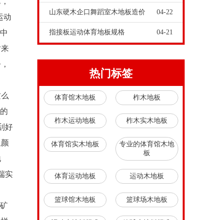
真，
山东硬木企口舞蹈室木地板造价
04-22
运动
。中
指接板运动体育地板规格
04-21
对来
争，
热门标签
这么
体育馆木地板
柞木地板
有的
柞木运动地板
柞木实木地板
刮好
板颜
体育馆实木地板
专业的体育馆木地
板
地
端实
体育运动地板
运动木地板
篮球馆木地板
篮球场木地板
采矿