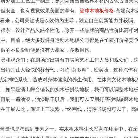
学研究加工工艺生产制造，更为揭露出自然界木材的古色古香天
不但安全，也有视觉效果美丽的享有。
篮球木地板价格
-高端实木
况看来，公司关键或是以效仿为主导，独立自主创新能力并较弱
多很杂，设计产品欠缺个性化，除开一些品牌的商品性价比高相
之中。目前，绝大多数健身运动木地板公司都是在忙着打价格竞
样做的不良影响便是沒有大赢家，多败俱伤。
人员和观众们；在剧场演出舞台有表演艺术工作人员和观众们，
出特别让人轻快的芬芳气，习称“芬多精”，经实验，这种汽体
 镇定神经系统，造成对身体健康的养生作用。在体育文化木地板
调，如果是演出舞台铺装的实木板拼装地板，我们可以调整木地
板再刷一遍油漆，油漆晾干以后，我们可以应用打磨砂纸碾磨木
在开展以此，保证上三次漆，*终画线，清除当场就可以了。高
分含量也是考虑到要素之一。实木板木料生长发育在环境中，在