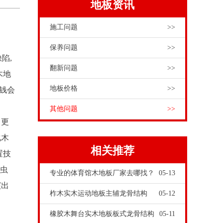
地板资讯
施工问题
>>
保养问题
>>
陷,
翻新问题
>>
木地
地板价格
>>
价钱会
其他问题
>>
，更
化木
相关推荐
置技
是虫
专业的体育馆木地板厂家去哪找？
05-13
演出
柞木实木运动地板主辅龙骨结构
05-12
橡胶木舞台实木地板板式龙骨结构
05-11