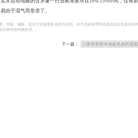
木运动地板的含水量**行业标准要求在10%-13%中间，仅有
容易由于湿气而形变了。
理、排版、编辑，是出于传递更多信息为目的，并不意味着赞同其观点或证实其内容
会尽快和您对接处理。。
下一篇：
22厚体育馆木地板色差的原因