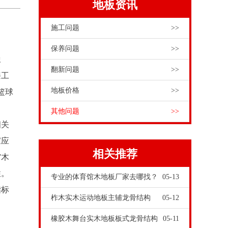
地板资讯
施工问题
>>
保养问题
>>
橡
翻新问题
>>
漆工
地板价格
>>
篮球
其他问题
>>
相关
家应
相关推荐
馆木
性。
专业的体育馆木地板厂家去哪找？
05-13
指标
柞木实木运动地板主辅龙骨结构
05-12
橡胶木舞台实木地板板式龙骨结构
05-11