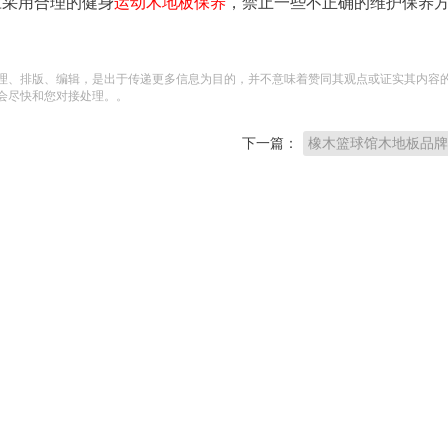
应采用合理的健身
运动木地板保养
，禁止一些不正确的维护保养
理、排版、编辑，是出于传递更多信息为目的，并不意味着赞同其观点或证实其内容
会尽快和您对接处理。。
下一篇：
橡木篮球馆木地板品牌