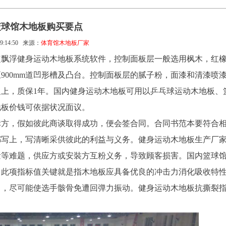
篮球馆木地板购买要点
9:14:50
来源：
体育馆木地板厂家
定飘浮健身运动木地板系统软件，控制面板层一般选用枫木，红
mm至900mm道凹形槽及凸台。控制面板层的腻子粉，面漆和清漆喷
之上，质保1年。国内健身运动木地板可用以乒乓球运动木地板、
地板价钱可依据状况面议。
标方，假如彼此商谈取得成功，便会签合同。合同书范本要符合
都写上，写清晰采供彼此的利益与义务。健身运动木地板生产厂
量等难题，供应方或安裝方互粉义务，导致顾客损害。国内篮球
。此项指标值关键就是指木地板应具备优良的冲击力消化吸收特
力，尽可能使选手骸骨免遭回弹力振动。健身运动木地板抗撕裂