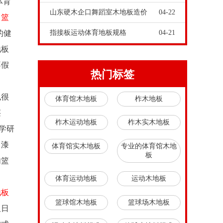
体育
山东硬木企口舞蹈室木地板造价
04-22
。
篮
的健
指接板运动体育地板规格
04-21
地板
不假
热门标签
也很
体育馆木地板
柞木地板
层
柞木运动地板
柞木实木地板
学研
，漆
体育馆实木地板
专业的体育馆木地
板
内篮
体育运动地板
运动木地板
地板
篮球馆木地板
篮球场木地板
板日