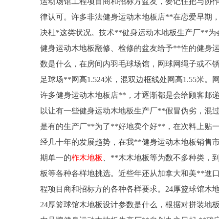
运动场馆工程项目商和招标方盆友，要记住把与协作
律认可。许多非法健身运动木地板店**在恋爱早期，
决杜*这类状况。技术**健身运动木地板生产厂**
健身运动木地板翻修、检修的盆友给予**性的健身运
数是什么，在房间内羽毛球场馆，网球网绳子或不锈
足球场**网高1.524米，混双边框线处网高1.5
许多健身运动木地板店**，才逐渐都是会给顾客邮
以让有一些健身运动木地板生产厂**假冒伪劣，混
是有的生产厂**为了**好地卖个好**，在次料上贴
经几十年的发展趋势，在我**健身运动木地板销售市
期单一的
柞木地板
、**木木地板等为数不多种类，
板等各种各样地挑选。近些年还从加拿大和美**進
程项目商和招标方的各种各样要求。24厚篮球馆木
24厚篮球馆木地板设计参数是什么，根据对拼装地板