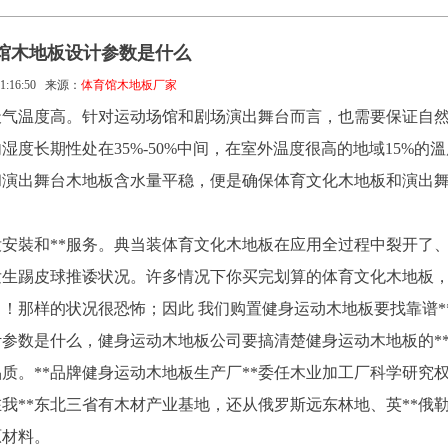
球馆木地板设计参数是什么
1:16:50
来源：
体育馆木地板厂家
天气温度高。针对运动场馆和剧场演出舞台而言，也需要保证自
度长期性处在35%-50%中间，在室外温度很高的地域15%的
和演出舞台木地板含水量平稳，便是确保体育文化木地板和演出
安裝和**服务。典当装体育文化木地板在应用全过程中裂开了
发生踢皮球推诿状况。许多情况下你买完划算的体育文化木地板
！那样的状况很恐怖；因此 我们购置健身运动木地板要找靠谱*
计参数是什么，健身运动木地板公司要搞清楚健身运动木地板的*
质。**品牌健身运动木地板生产厂**委任木业加工厂科学研究
在我**东北三省有木材产业基地，还从俄罗斯远东林地、英**俄
原材料。