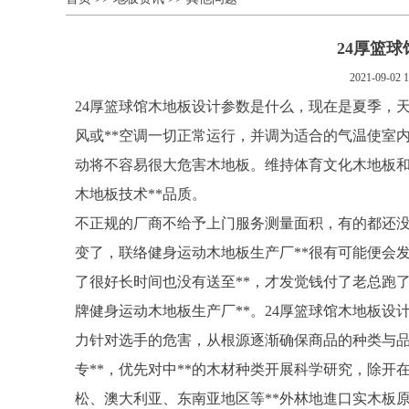
24厚篮
2021-09-02 1
24厚篮球馆木地板设计参数是什么，现在是夏季，
风或**空调一切正常运行，并调为适合的气温使室内湿
动将不容易很大危害木地板。维持体育文化木地板
木地板技术**品质。
不正规的厂商不给予上门服务测量面积，有的都还没
变了，联络健身运动木地板生产厂**很有可能便会
了很好长时间也没有送至**，才发觉钱付了老总跑了
牌健身运动木地板生产厂**。24厚篮球馆木地板设
力针对选手的危害，从根源逐渐确保商品的种类与品
专**，优先对中**的木材种类开展科学研究，除开
松、澳大利亚、东南亚地区等**外林地進口实木板