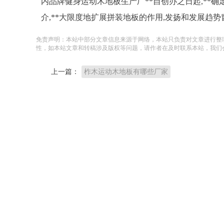
内品牌健身运动木地板生产厂**自创办之日起,**确
介,**大限度地扩展拼装地板的作用,发扬和发展趋
免责声明：本站中部分文章信息来源于网络，本站只负责对文章进行整
性，如本站文章和转稿涉及版权等问题，请作者在及时联系本站，我们
上一篇：
柞木运动木地板有哪些厂家