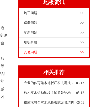
地板资讯
施工问题
>>
保养问题
>>
然通
翻新问题
>>
溫度波
地板价格
>>
舞台
其他问题
>>
、形
，等
相关推荐
*品
*能
专业的体育馆木地板厂家去哪找？
05-13
权威
柞木实木运动地板主辅龙骨结构
05-12
勒冈
橡胶木舞台实木地板板式龙骨结构
05-11