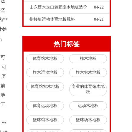
有法
山东硬木企口舞蹈室木地板造价
04-22
要坚
**
指接板运动体育地板规格
04-21
计参
平。
热门标签
不可
体育馆木地板
柞木地板
，可
柞木运动地板
柞木实木地板
。历
从前
体育馆实木地板
专业的体育馆木地
板
木地
馆工
体育运动地板
运动木地板
篮球馆木地板
篮球场木地板
**