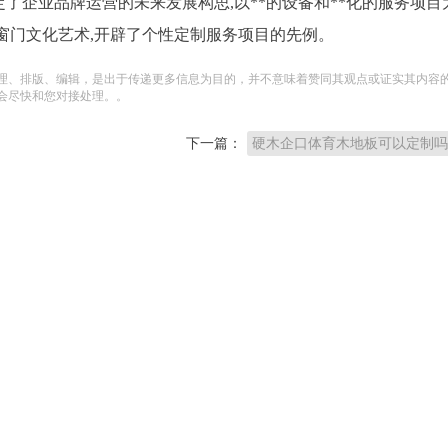
定了企业品牌运营的未来发展构思,以**的设备和**化的服务项目
势窗门文化艺术,开辟了个性定制服务项目的先例。
理、排版、编辑，是出于传递更多信息为目的，并不意味着赞同其观点或证实其内容
会尽快和您对接处理。。
下一篇：
硬木企口体育木地板可以定制吗