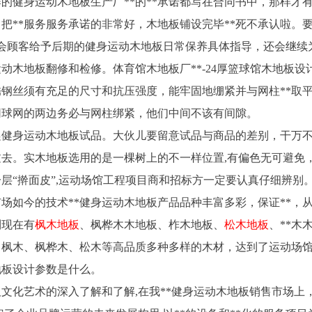
的健身运动木地板生产厂**的**承诺都写在合同书中，那样才
把**服务服务承诺的非常好，木地板铺设完毕**死不承认啦。
为会顾客给予后期的健身运动木地板日常保养具体指导，还会继续为
动木地板翻修和检修。体育馆木地板厂**-24厚篮球馆木地板设
钢丝须有充足的尺寸和抗压强度，能牢固地绷紧并与网柱**取
5米。网球网的两边务必与网柱绑紧，他们中间不该有间隙。
递健身运动木地板试品。大伙儿要留意试品与商品的差别，干万
过去。实木地板选用的是一棵树上的不一样位置,有偏色无可避免
一层“擀面皮”,运动场馆工程项目商和招标方一定要认真仔细辨别
场如今的技术**健身运动木地板产品品种丰富多彩，保证**，
到现在有
枫木地板
、枫桦木木地板、柞木地板、
松木地板
、**木
口枫木、枫桦木、松木等高品质多种多样的木材，达到了运动场
地板设计参数是什么。
文化艺术的深入了解和了解,在我**健身运动木地板销售市场上，