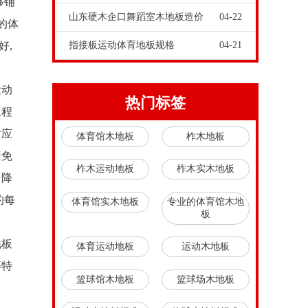
够铺
山东硬木企口舞蹈室木地板造价
04-22
的体
好,
指接板运动体育地板规格
04-21
运动
热门标签
工程
对应
体育馆木地板
柞木地板
避免
柞木运动地板
柞木实木地板
，降
的每
体育馆实木地板
专业的体育馆木地
板
地板
体育运动地板
运动木地板
等特
篮球馆木地板
篮球场木地板