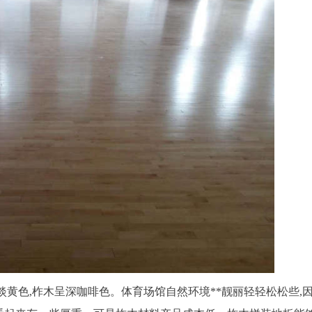
淡黄色,柞木呈深咖啡色。体育场馆自然环境**靓丽轻轻松松些,