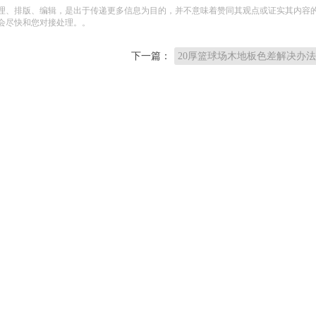
理、排版、编辑，是出于传递更多信息为目的，并不意味着赞同其观点或证实其内容
会尽快和您对接处理。。
下一篇：
20厚篮球场木地板色差解决办法