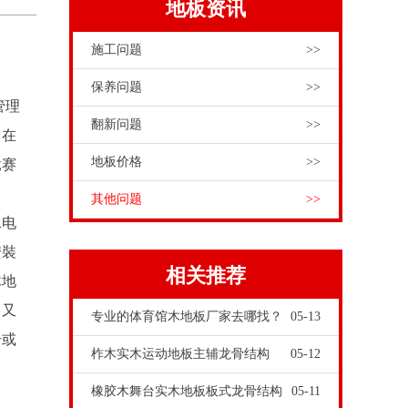
地板资讯
施工问题
>>
保养问题
>>
管理
翻新问题
>>
，在
地板价格
>>
竞赛
其他问题
>>
水电
安裝
相关推荐
木地
，又
专业的体育馆木地板厂家去哪找？
05-13
击或
柞木实木运动地板主辅龙骨结构
05-12
橡胶木舞台实木地板板式龙骨结构
05-11