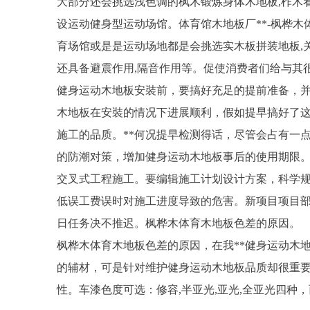
大部分还会挑选浅色调的枫木锻炼身体木地板,柞木
设运动健身型运动场馆。体育馆木地板厂**-枫桦木
育场馆或是是运动场地都是会挑选实木板拼装地板,关
还具备避震作用,隔音作用等。促使消费者们给与其
健身运动木地板安裝前，要搞好充足的提前准备，并
木地板在安裝的情况下进展顺利，假如提早搞好了这
施工的品质。**何况提早检测得话，尽管会占有一
的防潮对策，增加健身运动木地板事后的使用期限。
交叉式工程施工。要编辑施工计划设计方案，科学
低误工费误时对施工进度导致的危害。新项目项目部
日任务决不推迟。枫桦木体育木地板色差的原因。
枫桦木体育木地板色差的原因，在我**健身运动木
的辅材，可是针对维护健身运动木地板品质却很重
性。车漆色度可选：修容,半亚光,亚光,全亚光四种