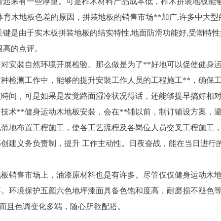
看起来有一些厚重。可是柞木材料产品成本低，柞木拼装地板能
体育木地板色差的原因，拼装地板的销售市场**加广,许多中大型
键是由于实木板拼装地板的结实特性,地面防滑功能好,受潮特性
很高的点评。
对安裝自然环境开展检验。那么做是为了**好地可以促使健身
种检测工作中，能够的提升安裝工作人员的工程施工**，确保
点時间，可是如果是发觉路面湿冷状况得话，还能够提早搞好相
技术**健身运动木地板安裝，会在**铺以前，制订铺设方案，
规范地布置工程施工，使各工艺流程及各岗位人员交叉工程施工
创建义务负责制，提升 工作主动性。日夜奋战，能在当日进行
地板销售市场上，油漆原材料也是有许多。尽管仅仅健身运动木
要。环境保护五颜六色地坪漆面具备色饱和度高，耐磨损不褪色
，而且色调变化多端，随心所欲配搭。