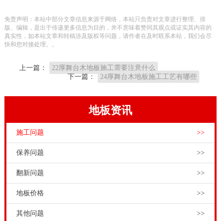
龙骨铺装结构，钢槽固定结构系统的采购成本**高。但
免责声明：本站中部分文章信息来源于网络，本站只负责对文章进行整理、排
是对于比较复杂的室内体育场馆，还得选择钢槽固定结
版、编辑，是出于传递更多信息为目的，并不意味着赞同其观点或证实其内容的
真实性，如本站文章和转稿涉及版权等问题，请作者在及时联系本站，我们会尽
构系统来铺装。
快和您对接处理。。
羽毛球木地板是严格禁止打蜡。据木制品，打蜡是保护
上一篇：
22厚舞台木地板施工需要注意什么
产品的一般方法，但羽毛球木地板对地板表面的摩擦系
下一篇：
24厚舞台木地板施工工艺有哪些
数严格的要求。如果地板表面太光滑，运动员很可能会
导致其由于摩擦系数的运动滑倒在脚底期间削减会影响
地板资讯
到正常的竞技水平的性能。在严重的情况下，也可能会
施工问题
>>
出现打滑的事故。枫桦木篮球场木地板怎么画线，体育
运动木地板售前工程师，为大**科普了体育运动木地板
保养问题
>>
检测知识。体育场馆工程商和甲方在学习了体育运动木
翻新问题
>>
地板知识，并选好了消费标准、体育运动木地板的种
地板价格
>>
类、颜色、风格之后，购买体育运动木地板**先要**大
厂**或**的产品，因为品牌运动木地板的产品和服务**
其他问题
>>