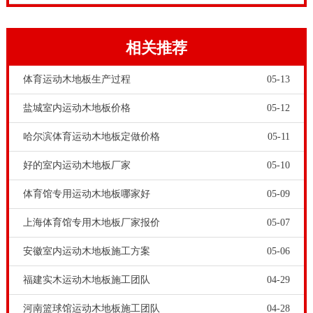
有信誉保障，可以信赖。
相关推荐
体育运动木地板生产过程
05-13
盐城室内运动木地板价格
05-12
哈尔滨体育运动木地板定做价格
05-11
好的室内运动木地板厂家
05-10
体育运动木地板的**性能是不可或缺的。相对普通木地
体育馆专用运动木地板哪家好
05-09
板，体育木地板的生产成本高，市场**也高。体育场馆
工程商和甲方朋友不能为了减少采购成本，**降低对体
上海体育馆专用木地板厂家报价
05-07
育运动木地板的品质和**性能的要求。因为**再低的体
安徽室内运动木地板施工方案
05-06
育木地板，**是废柴一个，**是铺装到体育场馆，也是
福建实木运动木地板施工团队
04-29
成事不足，败事有余。舞台木地板品牌-枫桦木篮球场木
河南篮球馆运动木地板施工团队
04-28
地板怎么画线，以上是关于辨别篮球馆木地板的**好不