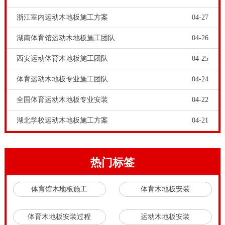
好的方法，希望对您有所帮助，如果您想了解**多相关
浙江室内运动木地板施工方案
04-27
资讯，请关注我们官*。篮球馆室内木地板保养方法介
湖南体育馆运动木地板施工团队
04-26
绍
西安运动体育木地板施工团队
04-25
运动木地板的采伐方面都会制定了严格的标准，除了对
采伐胸径还有生长年份做了非常严格要求，同时还要求
体育运动木地板专业施工团队
04-24
同批次的木材被采伐地板的光照阴阳面能够基本一致。
全国体育运动木地板专业安装
04-22
这是为了可以保证同一块运动木地板的生长条件相同，
湖北学校运动木地板施工方案
04-21
能够*大限度的控制色差。体育
运动木地板翻新
流程具
体分为刮腻子、打磨、补缝修缮、抛光、上漆划枫桦木
篮球场木地板怎么画线。
热门标签
枫桦木篮球场木地板怎么画线，体育木地板铺装已后，
体育馆木地板施工
体育木地板安装
如果有异响，主要原因是铺装场地面不平，以及体育木
地板铺装系统受潮所致。体育木地板系统下面的垫层应
体育木地板安装过程
运动木地板安装
锯切成尺寸不大于600×600mm，每块垫层间要留不小于