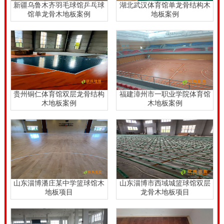
新疆乌鲁木齐羽毛球馆乒乓球
湖北武汉体育馆单龙骨结构木
馆单龙骨木地板案例
地板案例
贵州铜仁体育馆双层龙骨结构
福建漳州市一职业学院体育馆
木地板案例
木地板案例
山东淄博潘庄某中学篮球馆木
山东淄博市西域城篮球馆双层
地板项目
龙骨木地板项目