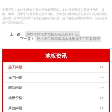
助结构的支持，所以无论在安全上，专业性能上，都能
免责声明：本站中部分文章信息来源于网络，本站只负责对文章进行整理、排
满足各种不同类型运动项目的要求。而且国产品牌运动
版、编辑，是出于传递更多信息为目的，并不意味着赞同其观点或证实其内容的
真实性，如本站文章和转稿涉及版权等问题，请作者在及时联系本站，我们会尽
木地板厂家，为客户提供从运动木地板设计到安装和售
快和您对接处理。。
后等全天候服务，可以为客户节省成本，满足专业运动
上一篇：
20厚体育场木地板安装流程是什么
的需求。选择了品牌运动木地板厂家，一站式服务全程
下一篇：
硬木企口风雨操场木地板施工工艺有哪些
无忧。
大家可以看出实木运动木地板色差不是质量问题，恰恰
地板资讯
相反，实木运动木地板色差正是实木运动木地板的魅力
施工问题
>>
所在！学校舞台木地板施工周期多长，
运动木地板价格
与它的不同分类有着很大的关系。现在随着这种运动地
保养问题
>>
板的不断应用，也随之出现了很多的生产厂家，他们在
翻新问题
>>
制作和加工这种运动地板的时候所采取的加工工艺不同
地板价格
>>
和原材料不同，就决定了现在市场上有很多的运动木地
板价格。一些运动木地板小作坊，会用人工材料来冒充
其他问题
>>