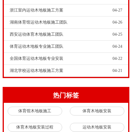
性能和高抗震性能的羽毛球地板系统。 羽毛球馆的地板
浙江室内运动木地板施工方案
04-27
消耗量作为枫树是一种长纤维树。 简而言之， 木材数
湖南体育馆运动木地板施工团队
04-26
据具有出色的综合特性，如地板信息和适合篮球羽毛球
西安运动体育木地板施工团队
04-25
和其他球类运动以及举重柔道和其他负荷运动的地板结
构也是合适的。 福建赛场木地板在使用木地板时尽量转
体育运动木地板专业施工团队
04-24
动福建赛场木地板，以避免水湿收缩时木材的自然特
全国体育运动木地板专业安装
04-22
性。 收获标准。 室内体育实木
体育馆木地板施工
室内
湖北学校运动木地板施工方案
04-21
体育实木体育馆木地板施工一旦
实木运动地板
出现问
题，即使停止维修仍然是必要的。 体育实木体育馆木地
板材料可以突出。 近年来，人们对木质体育馆地板的使
热门标签
用进行了大量的讨论，对木质体育馆地板性能的评价还
体育馆木地板施工
体育木地板安装
没有制定标准。 采用地板“制造商铺装”的铺设方法很少
提出这种抱怨。 体育实木体育馆木地板作为篮球场，其
体育木地板安装过程
运动木地板安装
弹跳能力也有90%以上。