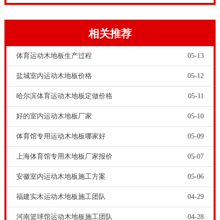
实木材料，所以大家要注意识别防骗。
相关推荐
体育运动木地板生产过程
05-13
盐城室内运动木地板价格
05-12
哈尔滨体育运动木地板定做价格
05-11
好的室内运动木地板厂家
05-10
体育运动木地板是室内体育馆专用的地板，体育运动木
体育馆专用运动木地板哪家好
05-09
地板需要很高的运动性能，防止运动员受伤和让运动员
更加省力，所以体育运动木地板的结构比普通家用地板
上海体育馆专用木地板厂家报价
05-07
要复杂。家装木地板基本上是直接铺装，而体育运动木
安徽室内运动木地板施工方案
05-06
地板是以系统结构的方式来铺装；常见的是悬浮龙骨结
福建实木运动木地板施工团队
04-29
构系统。舞台木地板品牌-学校舞台木地板施工周期多
河南篮球馆运动木地板施工团队
04-28
长，羽毛球馆体育实木体育馆木地板是一种具有高抗震