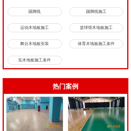
体育运动木地板在使用年限过后都会出现起漆膜脱落等
踢脚线
踢脚线施工
情况，极大的影响了装饰效果的整体美观性，而且掉漆
后如果不及时处理，水渍或油污渗入后将无法恢复原本
运动木地板施工
篮球馆木地板施工
状态。昂贵的木地板进行更换的话不但会花费一大笔费
舞台木地板安装
体育木地板施工条件
用，而且费时费力，体育
运动木地板翻新
只须花费重装
费用的10%-20%的费用就可使您的地板焕然一新。而且
实木地板施工条件
木地板还可以数次翻新，不影响美观，而且更能体现体
育运动木地板实用价值。对于长期为旧地板困扰的用户
本技术是您两全齐美的选择。篮球场木地板的专业性，
热门案例
主要体现在六个专业技术指标上。比如篮球场木地板的
滚动负荷性能，篮球场木地板的承受运动员等载荷的能
力,标准值为1500N。还有篮球场木地板的标准变形性
能，作用点的变形量小到2.3mm，泛指标准变形。离作
用点500mm处的变形量不得超过作用点处变形量的