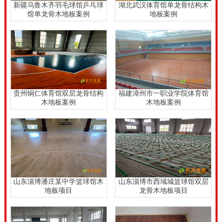
新疆乌鲁木齐羽毛球馆乒乓球
湖北武汉体育馆单龙骨结构木
馆单龙骨木地板案例
地板案例
15%。学校舞台木地板施工周期多长。
学校舞台木地板施工周期多长，判断一个专业的篮球场
运动木地板是否需要打磨翻新，先要分析篮球木地板的
受损问题。比如篮球木地板漆面损伤是否严重，看篮球
木地板的表面的防滑系数是否受到影响，是否会影响到
贵州铜仁体育馆双层龙骨结构
福建漳州市一职业学院体育馆
运动员的运动。看球场篮球木地板表面是否有较多的划
木地板案例
木地板案例
痕，看起是否倾向运动员的运动。
山东淄博潘庄某中学篮球馆木
山东淄博市西域城篮球馆双层
地板项目
龙骨木地板项目