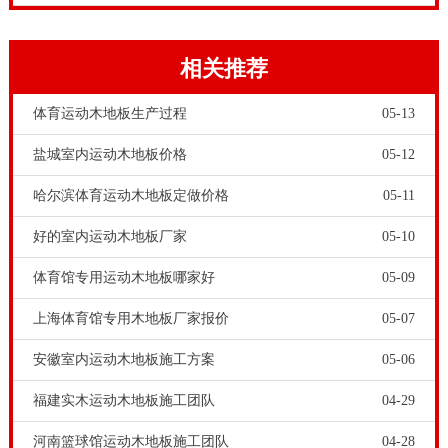
空气。反弹系数应大于或等于90·R学校篮球木地板施工
需要注意什么，运动木地板在使用的过程中不但要保证
相关推荐
运动有可以在上面有比较良好的运动性，还要保障运动
员在失误的时候不会因为地面太硬而造成过重的伤害，
体育运动木地板生产过程
05-13
所以运动木地板是多方面专业性能的木地板，可以在保
盐城室内运动木地板价格
05-12
障比赛顺利进行的同时也能保障运动员的运动安全。
哈尔滨体育运动木地板定做价格
05-11
好的室内运动木地板厂家
05-10
体育馆专用运动木地板哪家好
05-09
上海体育馆专用木地板厂家报价
05-07
安徽室内运动木地板施工方案
05-06
福建实木运动木地板施工团队
04-29
篮球场木地板打磨翻新的条件有哪些？运动木地板工程
河南篮球馆运动木地板施工团队
04-28
师指出，当篮球木地板出现以下问题，可以打磨翻新来