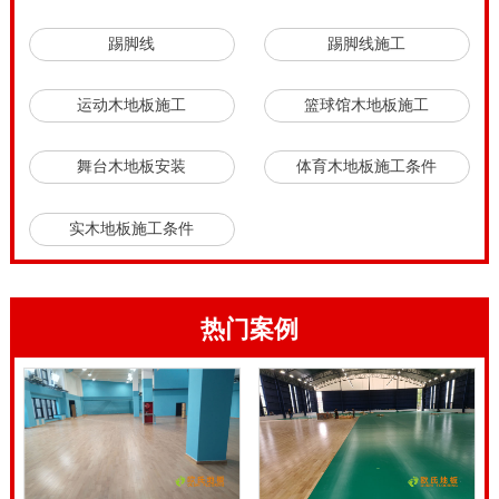
地板和家装木地板不同。家装木地板只一块实木板，而
踢脚线
踢脚线施工
体育运动木地板是一个整体运动系统。我国运动木地板
市场上，体育运动木地板结构系统有多种款式，比较常
运动木地板施工
篮球馆木地板施工
见的就是
双层龙骨结构
运动地板和
单层龙骨结构
。从造
舞台木地板安装
体育木地板施工条件
价成本上，双层结构体育运动木地板的成本要高于单层
的，因此单纯从结构上比较，双层结构的价格要高于单
实木地板施工条件
层结构的。学校篮球木地板施工需要注意什么。
学校篮球木地板施工需要注意什么，运动木地板工程师
指出，我们大家都知道任何东西在使用长久后都会出现
热门案例
这样或那样的问题，运动木地板也是一样，在经过长时
间的使用后也会发生一些变化，那会发生哪些变化呢？
轻则运动木地板起拱，运动木地板面漆脱落，运动木地
板异响等问题。这种情况建议运动木地板养护人员，请
运动木地板厂家来上门售后服务。