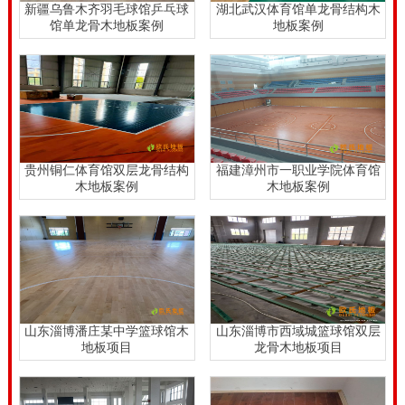
新疆乌鲁木齐羽毛球馆乒乓球
湖北武汉体育馆单龙骨结构木
馆单龙骨木地板案例
地板案例
贵州铜仁体育馆双层龙骨结构
福建漳州市一职业学院体育馆
木地板案例
木地板案例
山东淄博潘庄某中学篮球馆木
山东淄博市西域城篮球馆双层
地板项目
龙骨木地板项目