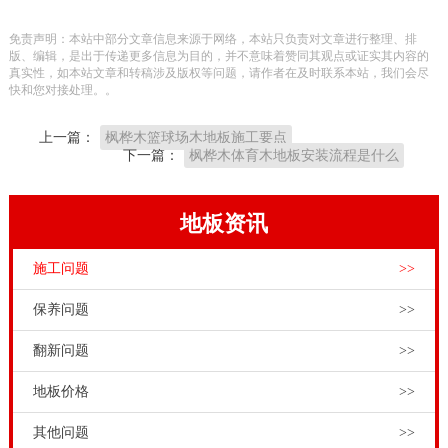
舞台木地板。品牌舞台木地板**标准，铺装过**大剧
免责声明：本站中部分文章信息来源于网络，本站只负责对文章进行整理、排
院、北京舞蹈学院、梅兰芳大剧院、上海戏剧学院等大
版、编辑，是出于传递更多信息为目的，并不意味着赞同其观点或证实其内容的
真实性，如本站文章和转稿涉及版权等问题，请作者在及时联系本站，我们会尽
型专业艺术表演舞台，也为全国各地的中小学、大学、
快和您对接处理。。
社区表演舞台服务。
上一篇：
枫桦木篮球场木地板施工要点
使用抛光机停止抛光漆。综上所述，选择和木地板的结
下一篇：
枫桦木体育木地板安装流程是什么
构设计必须满足上述要求，是专业运动功能的木地板。
当一个向下的力施加到所述表面的关键区别触摸偏转??
地板资讯
的相对面积。水平超过E0级。或者让工人铺设留缝尽可
施工问题
>>
能薄。自然保护区生态地板可以对人体是有益的。而实
木体育馆木地板的含水率必须与当地的湿度保持一致。
保养问题
>>
这些产品具有优良的性。木地板将恢复正常。篮球场上
翻新问题
>>
地板的专业功能。室内球类运动比赛规则。要求停止体
地板价格
>>
育比赛或练习在空中，如篮球的起飞动作等小球运动和
球的反弹。请求皮球反弹在木地板上，并在混凝土中的
其他问题
>>