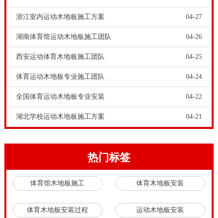
维修：1、要看篮球木地板表面漆面有没有受到损坏，
浙江室内运动木地板施工方案
04-27
有没有严重影响到了美观度。2、篮球木地板表面有较
湖南体育馆运动木地板施工团队
04-26
多划痕，但划痕未引起木地板大面积开裂。3、篮球木
西安运动体育木地板施工团队
04-25
地板局部出现拱起，边角出现卷边情况等局部问题。舞
台木地板品牌-学校篮球木地板施工需要注意什么，湖北
体育运动木地板专业施工团队
04-24
羽毛球馆木地板消费的一些场馆没有地板安装完成后，
全国体育运动木地板专业安装
04-22
在所有停机检查，特别是对地暖产品。安装完成后，为
湖北学校运动木地板施工方案
04-21
了达到良好的效果。在羽毛球馆的实木体育馆木地板的
羊毛地板也被称为支撑板。他还扮演了实木体育馆木地
板的建设至关重要的作用。实木体育馆木地板的弹性功
热门标签
能和承载性能。
体育馆木地板施工
体育木地板安装
青海省羽毛球舞蹈地板的施工方案青海省羽毛球舞蹈地
板的施工方案。因此，场地可以配备一个空气加湿器，
体育木地板安装过程
运动木地板安装
以增加室内空气湿度。体育木地板的比赛。体育运动木