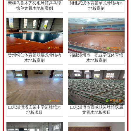
新疆乌鲁木齐羽毛球馆乒乓球
湖北武汉体育馆单龙骨结构木
馆单龙骨木地板案例
地板案例
贵州铜仁体育馆双层龙骨结构
福建漳州市一职业学院体育馆
木地板案例
木地板案例
山东淄博潘庄某中学篮球馆木
山东淄博市西域城篮球馆双层
地板项目
龙骨木地板项目