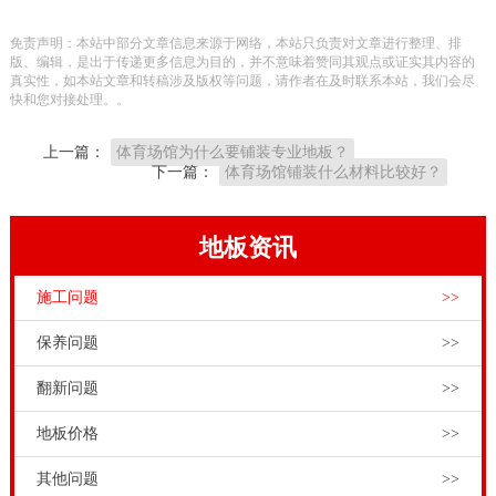
视。欧氏运动木地板工程师为大家科普，在运动木地板
免责声明：本站中部分文章信息来源于网络，本站只负责对文章进行整理、排
安装工艺中，运动木地板安装弹性垫片的重要意义：
版、编辑，是出于传递更多信息为目的，并不意味着赞同其观点或证实其内容的
真实性，如本站文章和转稿涉及版权等问题，请作者在及时联系本站，我们会尽
1、小小弹片作用大
快和您对接处理。。
运动员在运动比赛的时候，大多数情况下都会出现摔
上一篇：
体育场馆为什么要铺装专业地板？
倒，意外倒地的情况，如果运动木地板过于僵硬，那么
下一篇：
体育场馆铺装什么材料比较好？
会造成运动者的什么伤害。而专业进口运动木地板，却
有着厉害的弹性，它们能够有效的保护运动者的摔倒，
地板资讯
且不受伤害。运动木地板极为明显的保护层，便是弹性
施工问题
>>
垫层。
保养问题
>>
翻新问题
>>
地板价格
>>
其他问题
>>