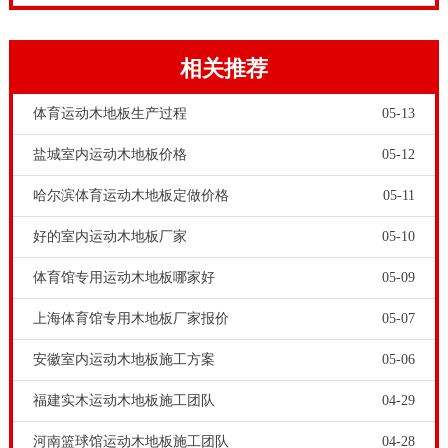
2、木垫块安放
相关推荐
运动木地板木垫块安放：木垫块的作用是调整地面高低
体育运动木地板生产过程
05-13
差，利于隐蔽结构的通风，同时架高整个运动木地板结
盐城室内运动木地板价格
05-12
构，是隐蔽工程找平的一道工序，同时也是是整个运动
木地板整体平整度的基础。整体采用木垫块，如果平整
哈尔滨体育运动木地板定做价格
05-11
度不够时将采用三合板调整，因为垫块的净面积大于木
好的室内运动木地板厂家
05-10
龙骨的投影面积，所以仍可以保证运动木地板的整体稳
体育馆专用运动木地板哪家好
05-09
定性。
3、弹性垫片安装
上海体育馆专用木地板厂家报价
05-07
运动木地板弹性垫安装之所以安装位置要准确，是因为
安徽室内运动木地板施工方案
05-06
弹性垫是保证运动木地板震动吸收的关键构件。专业运
福建实木运动木地板施工团队
04-29
动木地板的吸震减震性能指标，要求达到53%以上。运
河南篮球馆运动木地板施工团队
04-28
动木地板弹性垫片为实现运动木地板吸震减震指标起着