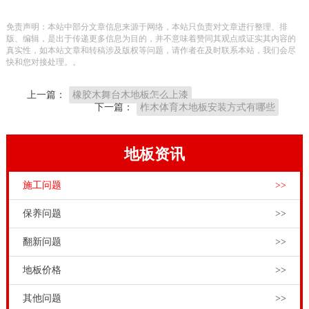
运会等重要篮球场馆，可以铺装拼装篮球木地板，采购
免责声明：本站中部分文章信息来源于网络，本站只负责对文章进行整理、排
价格1000元以上/平方米；对于学校、社区、企业工会的
版、编辑，是出于传递更多信息为目的，并不意味着赞同其观点或证实其内容的
真实性，如本站文章和转稿涉及版权等问题，请作者在及时联系本站，我们会尽
篮球场馆，铺装枫木B级，桦木A级面板，双龙骨、单
快和您对接处理。。
龙骨、板式龙骨铺装结构都可以，采购价格在300-500
上一篇：
橡胶木舞台木地板怎么上漆
元/平方米。
下一篇：
柞木体育木地板安装方式有哪些
松木自古以来，是人们眼中的长寿木材。铺装各类剧院
舞台，以及艺术教室，松木材质再适合不过。松木舞台
地板资讯
地板以俄勒冈松，新西兰松，白松和雪松为主，木面板
施工问题
>>
含水率≤12%，松木舞台地板面板规格20mm厚×（61-
67）mm宽×1800mm长。可以铺装室内舞蹈教室、篮球
保养问题
>>
场、乒乓球场、舞台、跆拳道馆、健身房等运动场所。
翻新问题
>>
高端篮球木地板怎么画线，13716001635篮球运动项
地板价格
>>
目，不仅能强身健身，还能娱乐身心。**的篮球运动体
验，需要**的运动环境。室内篮球场馆就是进行篮球运
其他问题
>>