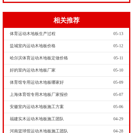
动的专业场馆。篮球木地板是比较重要的体育设施。篮
球场馆建筑工程，一个重要的内容，就是篮球木地板的
相关推荐
采购和铺装工作。篮球场馆工程商和甲方在选购篮球馆
运动木地板时，常常想知道市场上篮球馆运动木地板厂
体育运动木地板生产过程
05-13
家哪家好？规模大的，时间长的，市场口碑好的品牌运
盐城室内运动木地板价格
05-12
动木地板厂家。
哈尔滨体育运动木地板定做价格
05-11
好的室内运动木地板厂家
05-10
体育馆专用运动木地板哪家好
05-09
上海体育馆专用木地板厂家报价
05-07
安徽室内运动木地板施工方案
05-06
福建实木运动木地板施工团队
04-29
比如建造一个专业的运动实木场馆，如果只考虑到经费
河南篮球馆运动木地板施工团队
04-28
有限，只选购便宜的产品或服务，虽然省钱了。却因为