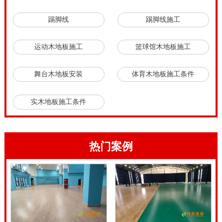
时候基本上没质量标准。经过几十年的发展进步，我国
踢脚线
踢脚线施工
运动木地板产业以**质量标准为行业产品标准。而且我
国政府相关部门，也不断完善法制法规，有了《中华人
运动木地板施工
篮球馆木地板施工
民共和国体育馆用木地板质量标准》。这些都为运动木
舞台木地板安装
体育木地板施工条件
地板企业规范生产经营行为，提升体育木地板产品专业
质量，体育场馆和剧院舞台铺装服务水平，提供了法制
实木地板施工条件
保障。高端篮球木地板怎么画线。
高端篮球木地板怎么画线，运动木地板的生产、供应都
会对市场销售有影响，产品质量得不到保障，安装技术
热门案例
得不到更新，那给企业一旦带来损失就会是惨痛的，在
市场上单纯的采取价格竞争会得不偿失，不仅会影响厂
家的利益，更严重的是会造成运动木地板行业整体质量
的下降等混乱现象。运动木地板企业要发扬工匠精神，
才能赢得市场。