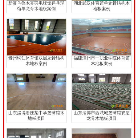
新疆乌鲁木齐羽毛球馆乒乓球
湖北武汉体育馆单龙骨结构木
馆单龙骨木地板案例
地板案例
贵州铜仁体育馆双层龙骨结构
福建漳州市一职业学院体育馆
木地板案例
木地板案例
山东淄博潘庄某中学篮球馆木
山东淄博市西域城篮球馆双层
地板项目
龙骨木地板项目