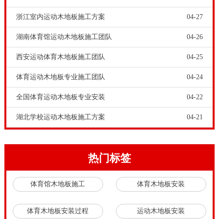
质量不达标，地板太滑或不稳定，很长时间都还有异
浙江室内运动木地板施工方案
04-27
味……等等一系列问题。专业运动实木地板使用一两年
湖南体育馆运动木地板施工团队
04-26
以后，都需要进行专业的翻新保养，却因为没有专业人
西安运动体育木地板施工团队
04-25
员负责……问题的背后就预示着存在很大的隐患。舞台
木地板品牌-高端篮球木地板怎么画线，运动木地板会比
体育运动木地板专业施工团队
04-24
传统的家装木地板偏贵，较复合地板和强化地板会更
全国体育运动木地板专业安装
04-22
贵，再加上运动木地板的结构复杂，安装过程中需要严
湖北学校运动木地板施工方案
04-21
谨，任何一个环节出错、任何一种材料伪劣都不能够保
证场地的稳定性能。
在运动木地板铺装的过程中，要使用专业的L型或U型
热门标签
钉，确保钉装时不会破坏地板。地板铺装完成后，接下
体育馆木地板施工
体育木地板安装
来的就是踢脚线了。在墙体下*贴近墙的地板上，用冲
击钻打一排孔并且敲入木钉，然后把踢脚线装上后用钉
体育木地板安装过程
运动木地板安装
子固定在上面。我国运动木地板产业起步较晚，开始的