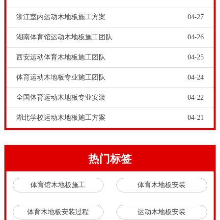
储基地，保证了公司原材料的及时供应和批量供应市场
浙江室内运动木地板施工方案
04-27
价格优势。品牌运动木地板企业的生产经营，都是严格
湖南体育馆运动木地板施工团队
04-26
选材的实木体育运动木地板，从源头上保障了运动木地
西安运动体育木地板施工团队
04-25
板的专业质量。
篮球木地板价格
-20厚舞台木地板施工工
艺有哪些，品牌运动木地板厂家不仅一直坚持选择优质
体育运动木地板专业施工团队
04-24
原木进行生产，还希望能够与国内外*秀的体育项目投
全国体育运动木地板专业安装
04-22
资商、施工建设商、规划设计商、设备供应商和体育运
湖北学校运动木地板施工方案
04-21
营机构合作，实现强强联合，为打造充满未来感与科技
感、标准化并且实用的全民健身场馆在地板的选择及施
工方面出一份微薄之力，从而构造**、安全、专业的运
热门标签
动服务平台，使体育场馆成为满足篮球、舞蹈、瑜伽等
体育馆木地板施工
体育木地板安装
多种运动需求的体育综合体。
运动木地板面板要求是纯实木材料。由于实木种类很
体育木地板安装过程
运动木地板安装
多，所以运动木地板面板材料选也多。一般体育运动木