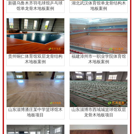
新疆乌鲁木齐羽毛球馆乒乓球
湖北武汉体育馆单龙骨结构木
馆单龙骨木地板案例
地板案例
量也不一样，当然价格也不一样。我国的面板实木多来
自东北地区，也有从北美，俄罗斯远东地区，以及东南
亚进口的。
贵州铜仁体育馆双层龙骨结构
福建漳州市一职业学院体育馆
木地板案例
木地板案例
山东淄博潘庄某中学篮球馆木
山东淄博市西域城篮球馆双层
地板项目
龙骨木地板项目