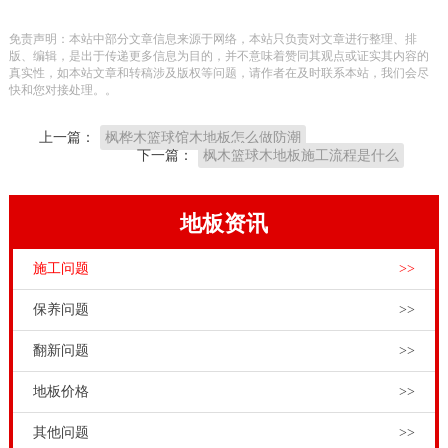
还会影响体育场馆的使用寿命。专业的体育场馆运动木
免责声明：本站中部分文章信息来源于网络，本站只负责对文章进行整理、排
地板不仅要具备防滑功能和耐磨功能，还要具备运动、
版、编辑，是出于传递更多信息为目的，并不意味着赞同其观点或证实其内容的
真实性，如本站文章和转稿涉及版权等问题，请作者在及时联系本站，我们会尽
保护、技术三大基本功能，这样才能满体育场馆和健身
快和您对接处理。。
中心的运动要求。体育运动木地板的专业性能是不可或
上一篇：
枫桦木篮球馆木地板怎么做防潮
缺的。
下一篇：
枫木篮球木地板施工流程是什么
品牌运动木地板厂家，实现从原木存储、地板开发、生
产、销售、设计、施工、翻新、保养、售后等完整产业
地板资讯
链的体育运动木地板品牌，为客户提供高性价比的运动
施工问题
>>
木地板铺装方案；而且，品牌运动木地板厂家，拥有现
代化的生产基地和安装工程师，能够为体育场馆和剧院
保养问题
>>
舞台，专业体育木地板的整体解决方案。20厚舞台木地
翻新问题
>>
板施工工艺有哪些，13716001635运动木地板技术性能
地板价格
>>
是指体育木地板能够长时间满足运动性能和保护性能，
而且能适应运动器械和设备(例如座椅和看台)的移动和
其他问题
>>