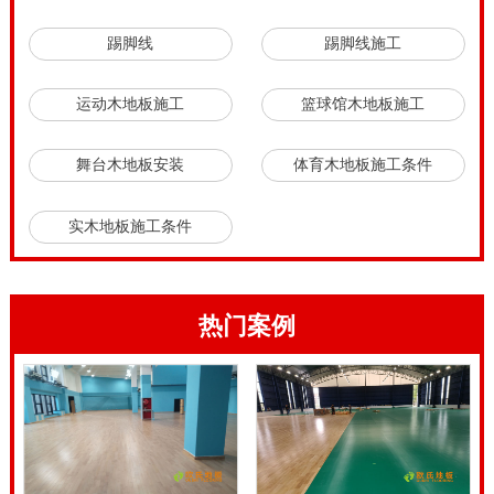
地板面板材料有枫木，桦木，柞木，榉木，松木等等，
踢脚线
踢脚线施工
选材不一样，价格就会不同。同种木材，等级不同，价
格也会有差距，A级的面板会比B级的贵一些，进口面
运动木地板施工
篮球馆木地板施工
板材质又要比国产的贵。用国产的还是进口的，要以具
舞台木地板安装
体育木地板施工条件
体情况来定。
实木运动地板
色差和自然生长环境有很大
关系。实木运动地板的生产原木材料，其生长受多种自
实木地板施工条件
然因素的影响。当树苗破土而出，阳光的不同方向的照
射、土壤内富含的不同营养以及不同气候的地区，这都
对会对这棵树的纹理成长带来一定的影响。20厚舞台木
热门案例
地板施工工艺有哪些。
20厚舞台木地板施工工艺有哪些，面板材质决定了实木
运动地板价格。一般市场上面板材质有枫木A级、枫木
B级、枫桦木、柞木、松木、曲柳木等等多种材质，不
同材质不价格。就是同一树种，由于产地不同，原木质