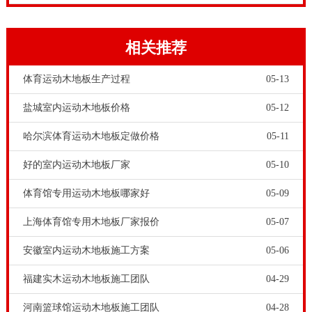
使用以及其它应用所应具备的一些性能。根据**质量标
准，运动木地板的有六项专业技术指标，具体是吸震指
相关推荐
标等于大于53%，地板弹力等于大于90%，地板科学摩
擦系数0.4-0.6之间等等。
体育运动木地板生产过程
05-13
盐城室内运动木地板价格
05-12
哈尔滨体育运动木地板定做价格
05-11
好的室内运动木地板厂家
05-10
体育馆专用运动木地板哪家好
05-09
上海体育馆专用木地板厂家报价
05-07
我国运动木地板企业，体育运动木地板的原材料主要都
安徽室内运动木地板施工方案
05-06
是来自中国东北原始森林和俄罗斯原始森林。运动木地
福建实木运动木地板施工团队
04-29
板原料都是大自然生态原木。我国一些有实力的运动木
河南篮球馆运动木地板施工团队
04-28
地板厂家，还在我国东北和俄罗斯远东地区建有木材存