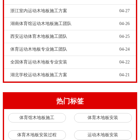
没有经过专业设计和工艺化论证。这样的
运动木地板价
浙江室内运动木地板施工方案
04-27
格
再低也别采购。枫木运动木地板施工需要注意什么，
湖南体育馆运动木地板施工团队
04-26
提供高质量的产品仅仅是供应商为客户服务的起点，为
西安运动体育木地板施工团队
04-25
了延续与客户的合作关系，售后服务才是*有力的保
障，品牌体育运动木地板有几十年的体育场馆建造经
体育运动木地板专业施工团队
04-24
验，工程师拥有丰富施工经验，品牌体育运动木地板在
全国体育运动木地板专业安装
04-22
业界获得良好声誉及甲方的好评。选择品牌体育运动木
湖北学校运动木地板施工方案
04-21
地板的产品和服务，能铺装专业和优美原体育场馆和剧
院舞台的运动平台。
体育场馆是人们进行体育比赛和文体健康的特殊活动场
热门标签
所，对营造地面空间的体育运动木地板的专业性要求极
体育馆木地板施工
体育木地板安装
高。高品质的原木，高科技的工艺，全方位的服务，才
能保障体育运动木地板在冲击吸收率、标准垂直变形、
体育木地板安装过程
运动木地板安装
相对垂直变形、滚动载荷、球的反弹率和滑动摩擦系数