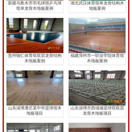
新疆乌鲁木齐羽毛球馆乒乓球
湖北武汉体育馆单龙骨结构木
馆单龙骨木地板案例
地板案例
装
实木运动地板
。
贵州铜仁体育馆双层龙骨结构
福建漳州市一职业学院体育馆
木地板案例
木地板案例
山东淄博潘庄某中学篮球馆木
山东淄博市西域城篮球馆双层
地板项目
龙骨木地板项目