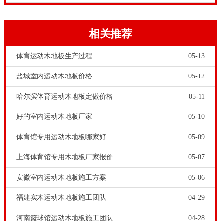
压耐磨，抗压指标等于大于2500N，经得起运动人员的
折腾。
相关推荐
体育运动木地板生产过程
05-13
盐城室内运动木地板价格
05-12
哈尔滨体育运动木地板定做价格
05-11
好的室内运动木地板厂家
05-10
体育馆专用运动木地板哪家好
05-09
大家在选购运动木地板的时候，不要光看价格。还要重
视运动木地板的专业质量。国内的一些运动木地板厂家,
上海体育馆专用木地板厂家报价
05-07
有的只是在基本结构上简单地模仿国外专业运动木地板,
安徽室内运动木地板施工方案
05-06
故在主要性能和质量上仍存在一些差距;有的厂家原本只
福建实木运动木地板施工团队
04-29
是生产一般木地板,后转型生产的体育运动木地板,只是
河南篮球馆运动木地板施工团队
04-28
在原有结构基础上简单地增加一下厚度和龙骨而已,根本