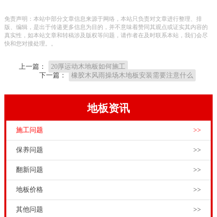
维护一站式服务。由于生产规模大，厂家直销，所以可
免责声明：本站中部分文章信息来源于网络，本站只负责对文章进行整理、排
以为客户提供高性价比的运动木地板产品和服务。为客
版、编辑，是出于传递更多信息为目的，并不意味着赞同其观点或证实其内容的
真实性，如本站文章和转稿涉及版权等问题，请作者在及时联系本站，我们会尽
户提供个性化运动木地板定制服务。
快和您对接处理。。
体育木地板价格
只有综合考量评估后才能给出相对准确
上一篇：
20厚运动木地板如何施工
的报价。比如一般情况下，在专业体育运动比赛场馆：
下一篇：
橡胶木风雨操场木地板安装需要注意什么
1500-2000元/平米，训练馆：500元-800元/平米，健身
馆：400-500元或者300元以上/平米。具体情况要看所需
地板资讯
具体的材质和安装结构，还有具体的体育场馆面积大小
施工问题
>>
和地形条件来定。枫木运动木地板施工需要注意什么，
为体育木地板要求专业质量呢？体育场馆和健身活动中
保养问题
>>
心几乎是天天都有人来进行运动的，也就是说每天要有
翻新问题
>>
很多的消费者来进行使用的。如果运动木地板的耐磨性
地板价格
>>
能不好的话，就有可能会出现，因为耐磨性能不达标而
出现地板非常容易出现被磨损的现象。体育木地板要抗
其他问题
>>