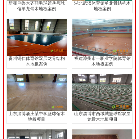
新疆乌鲁木齐羽毛球馆乒乓球
湖北武汉体育馆单龙骨结构木
馆单龙骨木地板案例
地板案例
贵州铜仁体育馆双层龙骨结构
福建漳州市一职业学院体育馆
木地板案例
木地板案例
山东淄博潘庄某中学篮球馆木
山东淄博市西域城篮球馆双层
地板项目
龙骨木地板项目