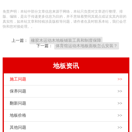
板安装对于整个体育场馆建筑工程是非常重要的。
免责声明：本站中部分文章信息来源于网络，本站只负责对文章进行整理、排
但是体育馆运动木地板安装并不是你想说安装就能安装
版、编辑，是出于传递更多信息为目的，并不意味着赞同其观点或证实其内容的
真实性，如本站文章和转稿涉及版权等问题，请作者在及时联系本站，我们会尽
的，得俱备一定的安装条件，才能开始铺装。欧氏体育
快和您对接处理。。
馆运动木地板工程师为大家科普，体育馆运动木地板安
上一篇：
橡胶木运动木地板铺装工具和制度保障
装的基本安装条件：
下一篇：
体育馆运动木地板面板怎么安装？
1、水电汽等工程完工
地板资讯
施工问题
>>
保养问题
>>
翻新问题
>>
地板价格
>>
体育场馆室内水、电、汽、通风等工程安装工程结束，
其他问题
>>
水网管道必须经过打压试验后，确认已达到设计要求，