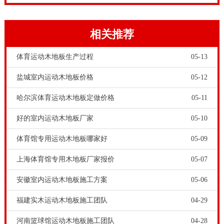
能够正常使用。这些都是开展体育馆运动木地板地面铺
装的保障工程。特别是通电，没有灯光照明，总不能在
相关推荐
黑灯瞎火的环境中进行地板铺装吧。
体育运动木地板生产过程
05-13
2、杜绝交叉施工
盐城室内运动木地板价格
05-12
体育馆运动木地板铺装工程，要坚决杜绝交叉施工。体
育场馆建筑工程的其它工程项目完工后，再来开展体育
哈尔滨体育运动木地板定做价格
05-11
馆运动木地板铺装。不然的话，交叉施工其它工程会干
好的室内运动木地板厂家
05-10
扰体育馆运动木地板安装进度，同时工地现场人来人
体育馆专用运动木地板哪家好
05-09
往，一不小心就会破坏已经铺装好的体育馆运动木地板
安装效果。
上海体育馆专用木地板厂家报价
05-07
3、四个到位
安徽室内运动木地板施工方案
05-06
福建实木运动木地板施工团队
04-29
河南篮球馆运动木地板施工团队
04-28