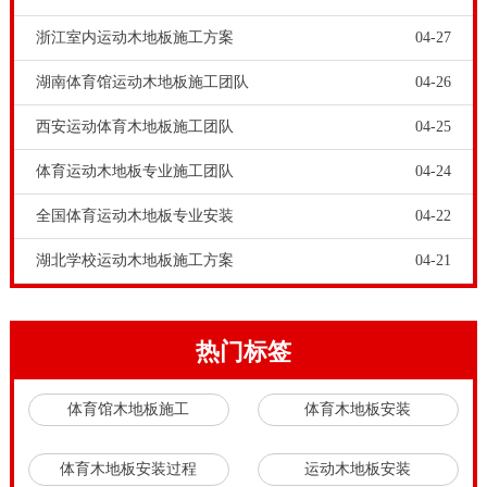
浙江室内运动木地板施工方案
04-27
湖南体育馆运动木地板施工团队
04-26
西安运动体育木地板施工团队
04-25
体育馆运动木地板铺装的安装条件，还要做到四个到
体育运动木地板专业施工团队
04-24
位，即铺装材料到位，安装工人到位，安装工具到位，
全国体育运动木地板专业安装
04-22
安装方案到位。体育馆运动木地板安装工程要用到一些
专业工程工具，比较笨拙不易携带，得走物流运输，所
湖北学校运动木地板施工方案
04-21
以安装工具得按时到位；还有安装方案，一经确定就不
能更改，不然会出现返工和更改，费财又费时。
热门标签
4、铺装现场达标
在体育场馆铺装现场，在体育馆运动木地板正式铺装之
体育馆木地板施工
体育木地板安装
前，先要做好铺装地面找平，除湿和清洁等准备工作。
欧氏体育馆运动木地板工程师指出，在体育场馆和剧院
体育木地板安装过程
运动木地板安装