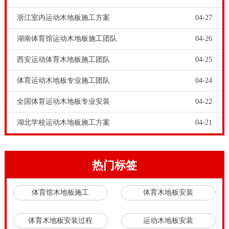
单层龙骨结构是一种比较基本的龙骨结构铺装系统。单
浙江室内运动木地板施工方案
04-27
层龙骨结构的基本部件都有，就是比
双层龙骨结构
系统
少一层龙骨。单层龙骨结构部件有面层板、毛地板、防
湖南体育馆运动木地板施工团队
04-26
潮膜、木龙骨、吸震垫等等。
西安运动体育木地板施工团队
04-25
欧氏运动木地板工程师指出，双层龙骨结构系统适用铺
体育运动木地板专业施工团队
04-24
装室内篮球场馆，单层龙骨结构系统也是羽毛球馆性价
全国体育运动木地板专业安装
04-22
比高的铺装结构系统。
湖北学校运动木地板施工方案
04-21
热门标签
体育馆木地板施工
体育木地板安装
体育木地板安装过程
运动木地板安装