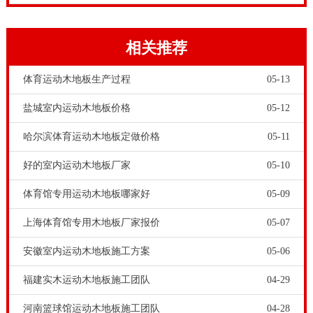
2、
主辅龙骨结构
主辅龙骨专业型，德国标准，满足体育运动木地板的保
相关推荐
护功能、运动功能、技术功能。
体育运动木地板生产过程
05-13
适用于专业比赛型羽毛球馆以及篮球馆，对于专业比赛
盐城室内运动木地板价格
05-12
的羽毛球馆用主辅龙骨结构的体育运动木地板在适合不
过了。
哈尔滨体育运动木地板定做价格
05-11
好的室内运动木地板厂家
05-10
体育馆专用运动木地板哪家好
05-09
上海体育馆专用木地板厂家报价
05-07
安徽室内运动木地板施工方案
05-06
福建实木运动木地板施工团队
04-29
3、
单层龙骨结构
河南篮球馆运动木地板施工团队
04-28