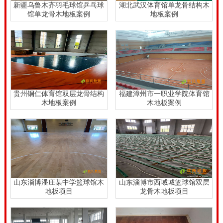
新疆乌鲁木齐羽毛球馆乒乓球
湖北武汉体育馆单龙骨结构木
馆单龙骨木地板案例
地板案例
贵州铜仁体育馆双层龙骨结构
福建漳州市一职业学院体育馆
木地板案例
木地板案例
山东淄博潘庄某中学篮球馆木
山东淄博市西域城篮球馆双层
地板项目
龙骨木地板项目