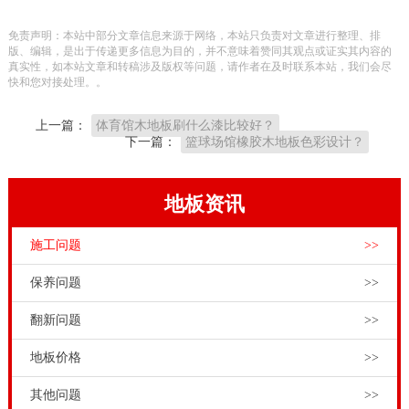
普，羽毛球馆铺装什么结构：
免责声明：本站中部分文章信息来源于网络，本站只负责对文章进行整理、排
1、
板式龙骨结构
版、编辑，是出于传递更多信息为目的，并不意味着赞同其观点或证实其内容的
真实性，如本站文章和转稿涉及版权等问题，请作者在及时联系本站，我们会尽
板式龙骨属于经济型结构体育运动木地板，是一款非常
快和您对接处理。。
经济实用的羽毛球馆运动木地板，上铺PVC垫层，既保
上一篇：
体育馆木地板刷什么漆比较好？
留了板式龙骨体育地板的性能优良，高弹性，有满足了
下一篇：
篮球场馆橡胶木地板色彩设计？
外观的需求。
地板资讯
施工问题
>>
保养问题
>>
翻新问题
>>
地板价格
>>
适用于自营羽毛球训练馆、企事业单位羽毛球活动馆等
其他问题
>>
等场馆。